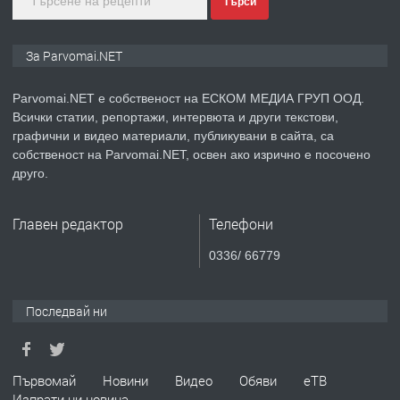
Търси
преди 1 година
ПРЕДЛАГА
Монтажник на малки детайли за
За Parvomai.NET
медицинската индустрия
Parvomai.NET е собственост на ЕСКОМ МЕДИА ГРУП ООД.
Всички статии, репортажи, интервюта и други текстови,
преди 1 година
графични и видео материали, публикувани в сайта, са
собственост на Parvomai.NET, освен ако изрично е посочено
ПРЕДЛАГА
Уроци по Математика
друго.
Главен редактор
Телефони
преди 1 година
0336/ 66779
ПРЕДЛАГА
Продавам апартамент - гр.
Първомай
Последвай ни
преди 1 година
Първомай
Новини
Видео
Обяви
еТВ
Изпрати ни новина