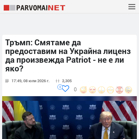
Тръмп: Смятаме да
предоставим на Украйна лиценз
да произвежда Patriot - не е ли
яко?
17:49, 08 юли 2026 г.
2,305
0
0