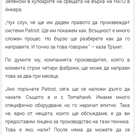
Зеленски в кулоарите на срещата на върха на НАТО в
Анкара.
„Чух слух, че ще им дадем правото да произвеждат
системи Patriot. Ще им покажем как. Всъщност е много
сложен процес. Но бързо ще разберете как да го
направите. И точно за това говорим.“ – каза Тръмп.
По думите му, компанията производител, която в
момента строи четири фабрики, ще може да направи
това за два-три месеца.
„Ако поръчате Patriot, сега ще се наложи дълго да
чакате. Същото е и с Tomahawk. Имаме много
специфично оборудване, но го наричат елитно. Така
че, едно от нещата, които ще обсъждаме, е да ви
предоставим лиценз за производство на тази техника.
Това е яко, нали? После няма да можете да се