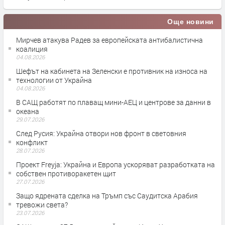
Още новини
Мирчев атакува Радев за европейската антибалистична
коалиция
04.08.2026
Шефът на кабинета на Зеленски е противник на износа на
технологии от Украйна
04.08.2026
В САЩ работят по плаващ мини-АЕЦ и центрове за данни в
океана
29.07.2026
След Русия: Украйна отвори нов фронт в световния
конфликт
28.07.2026
Проект Freyja: Украйна и Европа ускоряват разработката на
собствен противоракетен щит
27.07.2026
Защо ядрената сделка на Тръмп със Саудитска Арабия
тревожи света?
23.07.2026