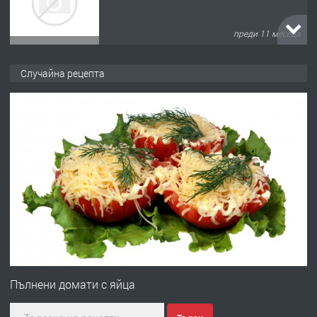
преди 11 месеца
ПРЕДЛАГА
Продава употребявани чисти и
Случайна рецепта
запазени матраци за спални.
преди 1 година
ПРЕДЛАГА
Работа за общи работници
преди 1 година
ПРЕДЛАГА
Първи поход "По стъпките на Ангел
Войвода"
Пълнени домати с яйца