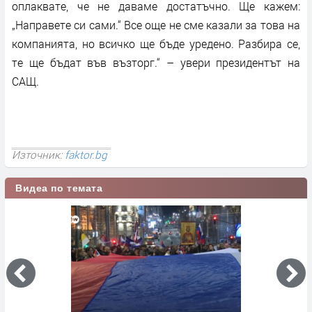
оплаквате, че не даваме достатъчно. Ще кажем:
„Направете си сами.“ Все още не сме казали за това на
компанията, но всичко ще бъде уредено. Разбира се,
те ще бъдат във възторг.“ – увери президентът на
САЩ.
Източник:
faktor.bg
Видеа по темата