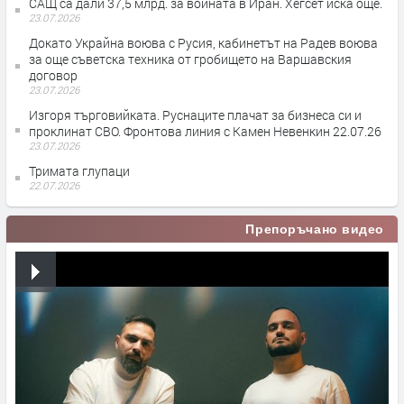
САЩ са дали 37,5 млрд. за войната в Иран. Хегсет иска още.
23.07.2026
Докато Украйна воюва с Русия, кабинетът на Радев воюва
за още съветска техника от гробището на Варшавския
договор
23.07.2026
Изгоря търговийката. Руснаците плачат за бизнеса си и
проклинат СВО. Фронтова линия с Камен Невенкин 22.07.26
23.07.2026
Тримата глупаци
22.07.2026
Препоръчано видео