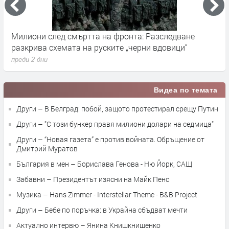
Милиони след смъртта на фронта: Разследване
Г
разкрива схемата на руските „черни вдовици“
в
преди 2 дни
п
Видеа по темата
Други – В Белград: побой, защото протестирал срещу Путин
Други – "С този бункер правя милиони долари на седмица"
Други – “Новая газета” е против войната. Обръщение от
Дмитрий Муратов
България в мен – Борислава Генова - Ню Йорк, САЩ
Забавни – Президентът изясни на Майк Пенс
Музика – Hans Zimmer - Interstellar Theme - B&B Project
Други – Бебе по поръчка: в Украйна сбъдват мечти
Актуално интервю – Янина Книшкнишенко