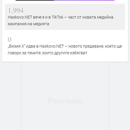
1,994
Haskovo.NET вече е и в TikTok – част от новата медийна
кампания на медията
0
„Визия Х“ идва в Haskovo.NET – новото предаване, което ще
говори за темите, които другите избягват