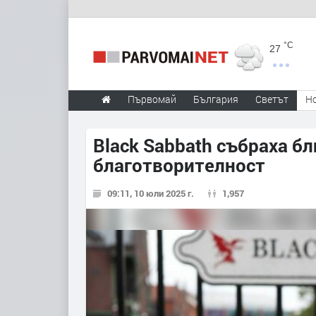
°C
27
Първомай
България
Светът
Н
Black Sabbath събраха б
благотворителност
09:11, 10 юли 2025 г.
1,957