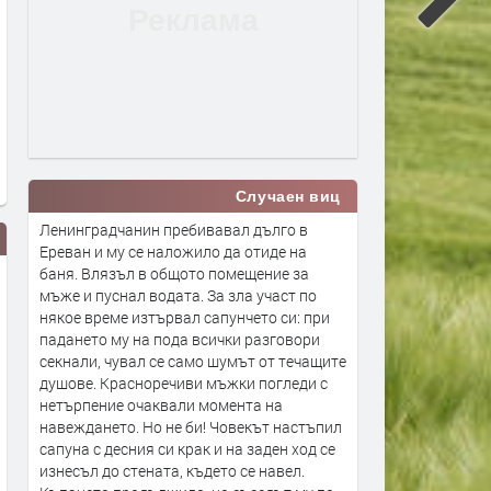
Случаен виц
Ленинградчанин пребивавал дълго в
Ереван и му се наложило да отиде на
баня. Влязъл в общото помещение за
мъже и пуснал водата. За зла участ по
някое време изтървал сапунчето си: при
падането му на пода всички разговори
секнали, чувал се само шумът от течащите
душове. Красноречиви мъжки погледи с
нетърпение очаквали момента на
навеждането. Но не би! Човекът настъпил
сапуна с десния си крак и на заден ход се
изнесъл до стената, където се навел.