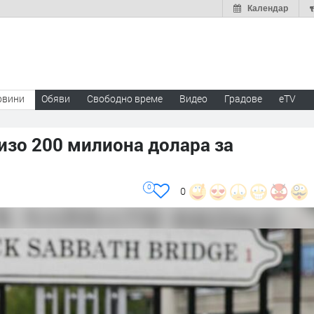
Календар
овини
Обяви
Свободно време
Видео
Градове
eTV
лизо 200 милиона долара за
0
0