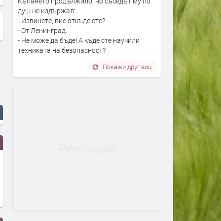
Къпането продължило, но съседът му по
душ не издържал:
- Извинете, вие откъде сте?
- От Ленинград.
- Не може да бъде! А къде сте научили
техниката на безопасност?
Покажи друг виц