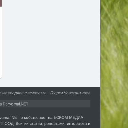
Джаз концертът 100 Miles for
Tarja Turunen ни кани на
Miles Davis идва в България
специалния си акустичен
през ноември
концерт
преди 16 часа
преди 1 ден
о ме сродява с вечността. - Георги Константинов
а Parvomai.NET
vomai.NET е собственост на ЕСКОМ МЕДИА
П ООД. Всички статии, репортажи, интервюта и