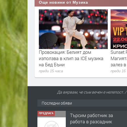
Още новини от Музика
рекратява
Провокация: Белият дом
Sunset P
нцертните изяви
използва в клип за ICE музика
Магият
на Бед Бъни
залез 
преди 15 часа
преди 16
Да вярвам, че съм вечен е нелепост. 
Последни обяви
ПРЕДЛАГА
Търсим работник за
работа в разсадник