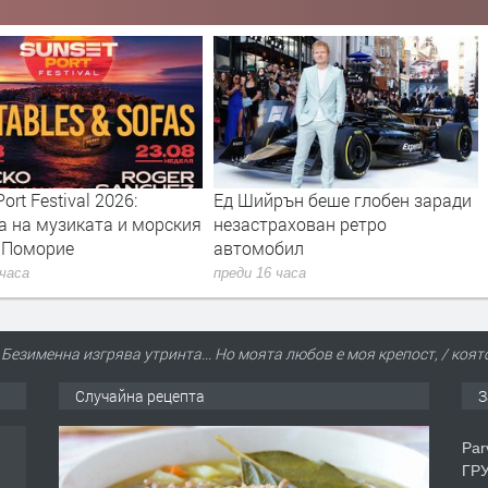
ort Festival 2026:
Ед Шийрън беше глобен заради
а на музиката и морския
незастрахован ретро
в Поморие
автомобил
 часа
преди 16 часа
/ Безименна изгрява утринта... Но моята любов е моя крепост, / коят
Случайна рецепта
З
Par
ГРУ