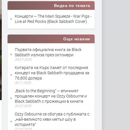
Видеа по темата
Концерти – The Main Squeeze - War Pigs -
Live at Red Rocks (Black Sabbath Cover)
Още новини
Първата официална книга за Black
Sabbath излиза през октомври
08.07.2026
Китарата на Кърк Хамет от последния
концерт на Black Sabbath продадена за
76,800 долара
28.11.2025
„Back to the Beginning“ – епичният
прощален концерт на Ozzy Osbourne и
Black Sabbath с прожекции в кината
23.07.2025
Ozzy Osbourne се сбогува с публиката с
„най-великото хеви метъл шоу в
историята“
07.07.2025