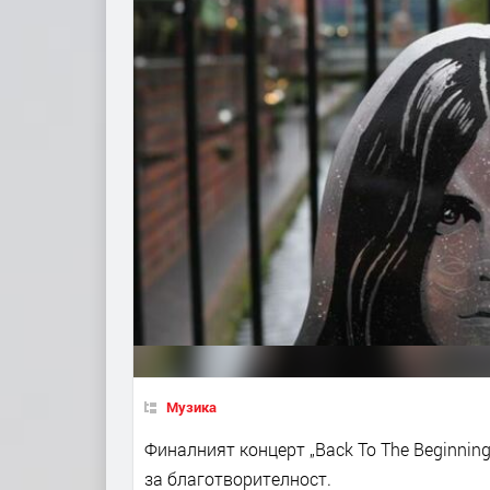
Музика
Финалният концерт „Back To The Beginning
за благотворителност.