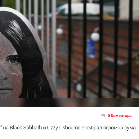
0 Коментара
“ на Black Sabbath и Ozzy Osbourne е събрал огромна сума