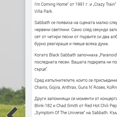
I’m Coming Home“ от 1991 г. и „Crazy Trai
Villa Park.
Sabbath се появиха на сцената малко след
червени светлини. Само след секунди зап
сет от четири песни от първите си два алб
бурно реагираше и пееше всяка дума.
Когато Black Sabbath започнаха „Paranoid“
последната песен. Вашата подкрепа ни п
сърце“.
Сред изпълнителите, които се присъединиха 
Chains, Gojira, Anthrax, Guns N’ Roses, KoRn
Други запомнящи се моменти от концерта в
Blink-182 и Chad Smith от Red Hot Chili P
„Symptom Of The Universe“ на Sabbath. Къ