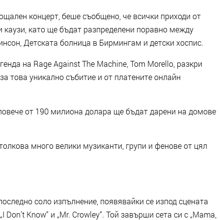
ощален концерт, беше съобщено, че всички приходи от
и каузи, като ще бъдат разпределени поравно между
инсон, Детската болница в Бирмингам и детски хоспис.
енда на Rage Against The Machine, Tom Morello, разкри
 за това уникално събитие и от платените онлайн
 „повече от 190 милиона долара ще бъдат дарени на домове
 толкова много велики музиканти, групи и фенове от цял
последно соло изпълнение, появявайки се изпод сцената
I Don’t Know“ и „Mr. Crowley“. Той завърши сета си с „Mama,