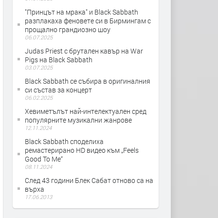
"Принцът на мрака" и Black Sabbath
разплакаха феновете си в Бирмингам с
прощално грандиозно шоу
06.07.2025
Judas Priest с брутален кавър на War
Pigs на Black Sabbath
03.07.2025
Black Sabbath се събира в оригиналния
си състав за концерт
06.02.2025
Хевиметълът най-интелектуален сред
популярните музикални жанрове
12.11.2024
Black Sabbath споделиха
ремастерирано HD видео към „Feels
Good To Me“
08.11.2024
След 43 години Блек Сабат отново са на
върха
17.06.2013