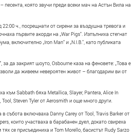
n“ – песента, която звучи преди всеки мач на Астън Вила на
 22:00 ч., посрещнати от сирени за въздушна тревога и
очнаха първите акорди на „War Pigs“. Изпълниха стегнат
ума, включително „Iron Man“ и „N.I.B.", като публиката
, за да закрият шоуто, Osbourne каза на феновете: „Това е
озволи да живеем невероятен живот – благодарим ви от
към Sabbath бяха Metallica, Slayer, Pantera, Alice In
, Tool, Steven Tyler от Aerosmith и още много други.
 събота включваха Danny Carey от Tool, Travis Barker от
eppers, които участваха в барабанен дуел, докато свиреха
м тях се присъединиха и Tom Morello, басистът Rudy Sarzo