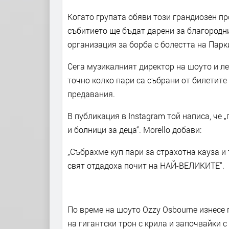
Когато групата обяви този грандиозен пр
събитието ще бъдат дарени за благородн
организация за борба с болестта на Парк
Сега музикалният директор на шоуто и лег
точно колко пари са събрани от билетите
предавания.
В публикация в Instagram той написа, че
и болници за деца“. Morello добави:
„Събрахме куп пари за страхотна кауза и
свят отдадоха почит на НАЙ-ВЕЛИКИТЕ“.
По време на шоуто Ozzy Osbourne изнесе 
на гигантски трон с крила и започвайки с „