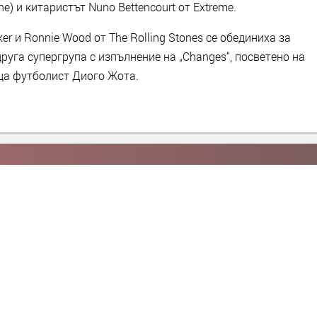
ne) и китаристът Nuno Bettencourt от Extreme.
arker и Ronnie Wood от The Rolling Stones се обединиха за
друга супергрупа с изпълнение на „Changes“, посветено на
ца футболист Диого Жота.