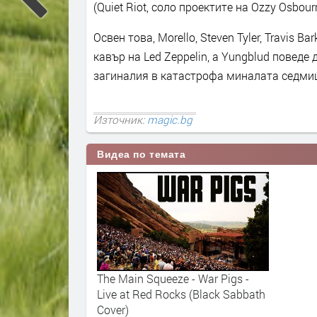
(Quiet Riot, соло проектите на Ozzy Osbour
Освен това, Morello, Steven Tyler, Travis B
кавър на Led Zeppelin, а Yungblud поведе 
загиналия в катастрофа миналата седми
Източник:
magic.bg
Видеа по темата
The Main Squeeze - War Pigs -
Live at Red Rocks (Black Sabbath
Cover)