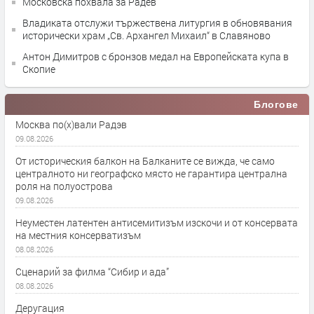
Московска похвала за Радев
Владиката отслужи тържествена литургия в обновявания
исторически храм „Св. Архангел Михаил“ в Славяново
Антон Димитров с бронзов медал на Европейската купа в
Скопие
Блогове
Москва по(х)вали Радэв
09.08.2026
От историческия балкон на Балканите се вижда, че само
централното ни географско място не гарантира централна
роля на полуострова
09.08.2026
Неуместен латентен антисемитизъм изскочи и от консервата
на местния консерватизъм
08.08.2026
Сценарий за филма “Сибир и ада”
08.08.2026
Деругация