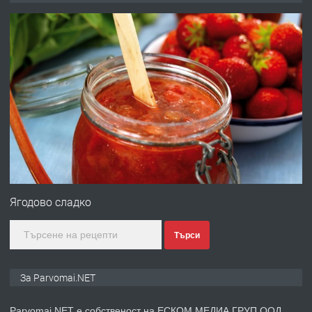
запазени матраци за спални.
преди 1 година
ПРЕДЛАГА
Работа за общи работници
преди 1 година
ПРЕДЛАГА
Първи поход "По стъпките на Ангел
Войвода"
Ягодово сладко
Търси
преди 1 година
ПРЕДЛАГА
Монтажник на малки детайли за
За Parvomai.NET
медицинската индустрия
Parvomai.NET е собственост на ЕСКОМ МЕДИА ГРУП ООД.