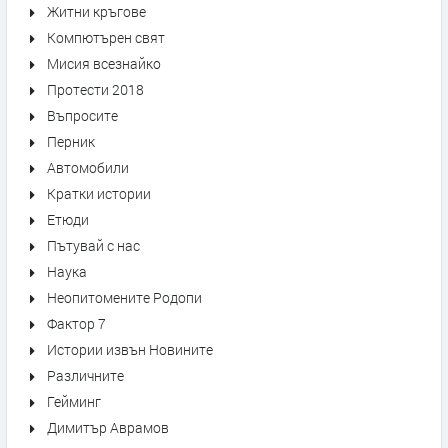
Житни кръгове
Компютърен свят
Мисия всезнайко
Протести 2018
Въпросите
Перник
Автомобили
Кратки истории
Етюди
Пътувай с нас
Наука
Неопитомените Родопи
Фактор 7
Истории извън Новините
Различните
Гейминг
Димитър Аврамов