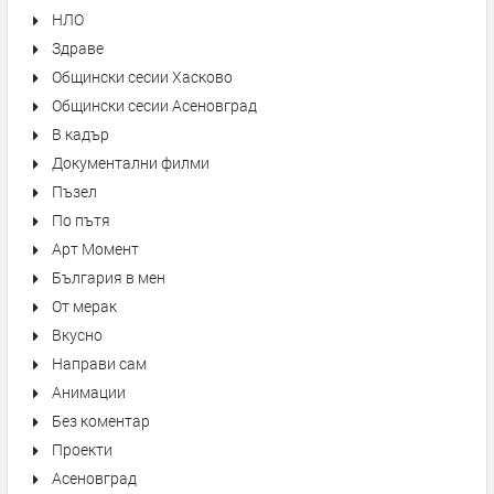
НЛО
Здраве
Общински сесии Хасково
Общински сесии Асеновград
В кадър
Документални филми
Пъзел
По пътя
Арт Момент
България в мен
От мерак
Вкусно
Направи сам
Анимации
Без коментар
Проекти
Асеновград