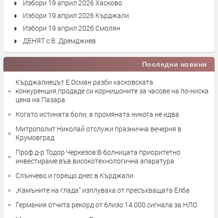
Избори 19 април 2026 Хасково
Избори 19 април 2026 Кърджали
Избори 19 април 2026 Смолян
ДЕНЯТ с В. Дремджиев
Последни новини
Кърджалиецът Е.Осман разби хасковската
конкуренция,продаде си корнишоните за часове на по-ниска
цена на Пазара
Когато истината боли, а промяната никога не идва
Митрополит Николай отслужи празнична вечерня в
Крумовград
Проф.д-р Тодор Черкезов:В болницата приоритетно
инвестираме във високотехнологична апаратура
Слънчево и горещо днес в Кърджали
„Камъните на глада“ изплуваха от пресъхващата Елба
Германия отчита рекорд от близо 14 000 сигнала за НЛО