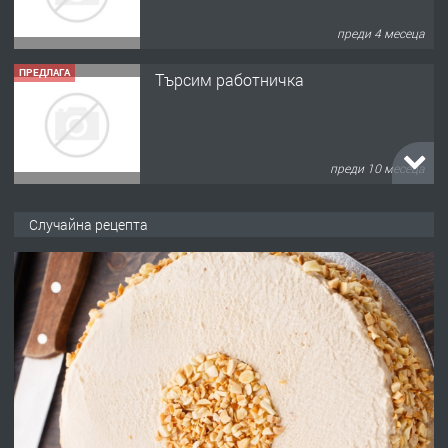
преди 4 месеца
ПРЕДЛАГА
Търсим работничка
преди 10 месеца
ПРЕДЛАГА
Продава употребявани чисти и
Случайна рецепта
запазени матраци за спални.
преди 1 година
ПРЕДЛАГА
Работа за общи работници
преди 1 година