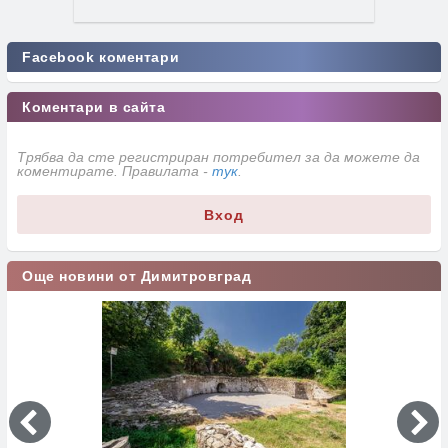
Facebook коментари
Коментари в сайта
Трябва да сте регистриран потребител за да можете да
коментирате. Правилата -
тук
.
Вход
Още новини от Димитровград