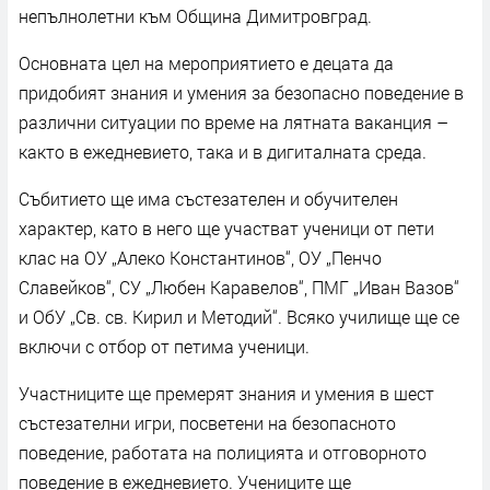
непълнолетни към Община Димитровград.
Основната цел на мероприятието е децата да
придобият знания и умения за безопасно поведение в
различни ситуации по време на лятната ваканция –
както в ежедневието, така и в дигиталната среда.
Събитието ще има състезателен и обучителен
характер, като в него ще участват ученици от пети
клас на ОУ „Алеко Константинов“, ОУ „Пенчо
Славейков“, СУ „Любен Каравелов“, ПМГ „Иван Вазов“
и ОбУ „Св. св. Кирил и Методий“. Всяко училище ще се
включи с отбор от петима ученици.
Участниците ще премерят знания и умения в шест
състезателни игри, посветени на безопасното
поведение, работата на полицията и отговорното
поведение в ежедневието. Учениците ще