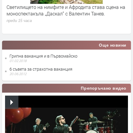
Светилището на нимфите и Афродита става сцена на
Д
моноспектакъла „Даскал“ с Валентин Танев.
п
д
преди 15 часа
п
Още новини
Грипна ваканция и в Първомайско
01.02.2018
6 съвета за страхотна ваканция
20.06.2012
Препоръчано видео