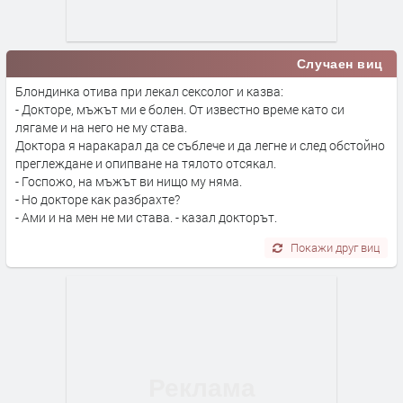
Случаен виц
Блондинка отива при лекал сексолог и казва:
- Докторе, мъжът ми е болен. От известно време като си
лягаме и на него не му става.
Доктора я наракарал да се съблече и да легне и след обстойно
преглеждане и опипване на тялото отсякал.
- Госпожо, на мъжът ви нищо му няма.
- Но докторе как разбрахте?
- Ами и на мен не ми става. - казал докторът.
Покажи друг виц