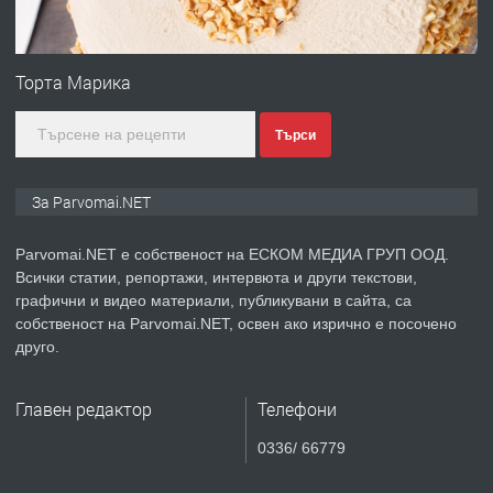
ПРЕДЛАГА
Първи поход "По стъпките на Ангел
Войвода"
Торта Марика
Търси
преди 1 година
ПРЕДЛАГА
Монтажник на малки детайли за
За Parvomai.NET
медицинската индустрия
Parvomai.NET е собственост на ЕСКОМ МЕДИА ГРУП ООД.
Всички статии, репортажи, интервюта и други текстови,
преди 1 година
графични и видео материали, публикувани в сайта, са
собственост на Parvomai.NET, освен ако изрично е посочено
ПРЕДЛАГА
Уроци по Математика
друго.
Главен редактор
Телефони
преди 1 година
0336/ 66779
ПРЕДЛАГА
Продавам апартамент - гр.