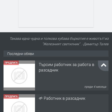
Такава една чудна и толкова хубава бъркотия е животът! из
"Железният светилник" . -Димитър Талев
Последни обяви
ПРЕДЛАГА
Търсим работник за работа в
разсадник
преди 4 месеца
ПРЕДЛАГА
🌱 Работник в разсадник