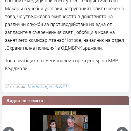
спешните медици при евентуален терористичен акт.
Макар и в учебни условия натрупаният опит е ценен с
това, че утвърждава екипността в действията на
различни служби за противодействие на една от
заплахите в съвременния свят“, обобщи в края на
занятието комисар Атанас Чотров, началник на отдел
„Охранителна полиция“ в ОДМВР-Кърджали.
Това съобщиха от Регионалния пресцентър на МВР-
Кърджали.
Източник:
Kardjali.bgvesti.NET
Видеа по темата