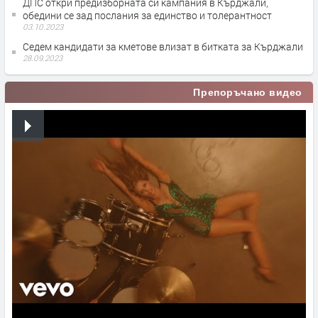
ДПС откри предизборната си кампания в Кърджали,
обедини се зад послания за единство и толерантност
03.10.2023
Седем кандидати за кметове влизат в битката за Кърджали
28.09.2023
Препоръчано видео