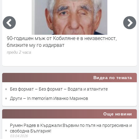
90-годишен мъж от Кобиляне е в неизвестност,
А
близките му го издирват
п
преди 2 часа
Видеа по темата
Без формат – Без формат – Водата и атлантите
Други – In memoriam Иванко Маринов
Още новини
Румен Радев в Кърджали:Вървим по пътя на прогресивна и
свободна България!
03.04.2026