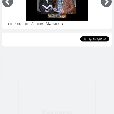
In memoriam Иванко Маринов
П