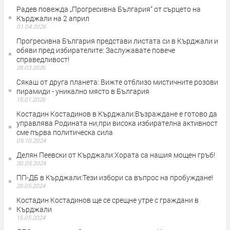
Радев повежда „Прогресивна България“ от сърцето на
Кърджали на 2 април
01.04.2026
Прогресивна България представи листата си в Кърджали и
обяви пред избирателите: Заслужавате повече
справедливост!
28.03.2026
Сякаш от друга планета: Вижте отблизо мистичните розови
пирамиди - уникално място в България
15.01.2026
Костадин Костадинов в Кърджали:Възраждане е готово да
управлява Родината ни,при висока избирателна активност
сме първа политическа сила
05.10.2024
Делян Пеевски от Кърджали:Хората са нашия мощен гръб!
30.05.2024
ПП-ДБ в Кърджали:Тези избори са въпрос на пробуждане!
28.05.2024
Костадин Костадинов ще се срещне утре с граждани в
Кърджали
15.05.2024