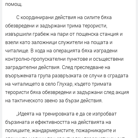
помощ.
С координирани действия на силите бяха
обезвредени и задържани трима терористи,
извършили грабеж на пари от пощенска станция и
взели като заложници служители на пощата и
читалище. В хода на операцията бяха изградени
контролно-пропускателни пунктове и осъществени
заградителни действия. След преследване на
въоръжената група развръзката се случи в сградата
на читалището в село Глухар, където тримата
терористи бяха обезвредени и задържани след акция
на тактическото звено за бързи действия.
„Идеята на тренировката е да се изпробват
бързината и ефективността на действията на
полицаите, жандармеристите, пожарникарите и