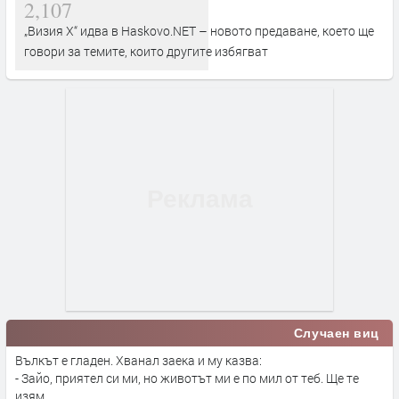
2,107
„Визия Х“ идва в Haskovo.NET – новото предаване, което ще
говори за темите, които другите избягват
Случаен виц
Вълкът е гладен. Хванал заека и му казва:
- Зайо, приятел си ми, но животът ми е по мил от теб. Ще те
изям.