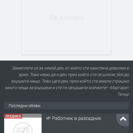
Замислете се за някой ден, от който сте наистина доволни в
края. Това няма да е ден, през който сте се шляли, без да
вършите нищо. Това ще е ден, през който сте имали страшно
много неща за вършене и сте ги свършили всичките! - Маргарет
Тачър
Последни обяви
ПРЕДЛАГА
🌱 Работник в разсадник