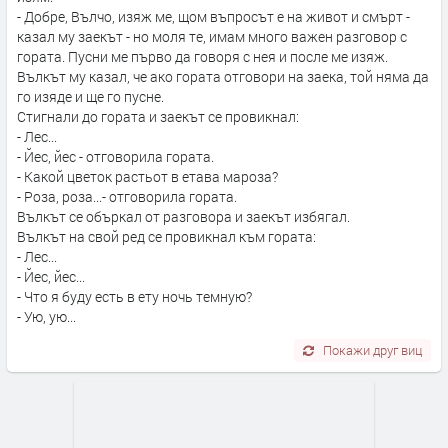
- Добре, Вълчо, изяж ме, щом въпросът е на живот и смърт -
казал му заекът - но моля те, имам много важен разговор с
гората. Пусни ме първо да говоря с нея и после ме изяж.
Вълкът му казал, че ако гората отговори на заека, той няма да
го изяде и ще го пусне.
Стигнали до гората и заекът се провикнал:
- Лес...
- Йес, йес - отговорила гората.
- Какой цветок растьот в етава мароза?
- Роза, роза...- отговорила гората.
Вълкът се объркал от разговора и заекът избягал.
Вълкът на свой ред се провикнал към гората:
- Лес...
- Йес, йес...
- Что я буду есть в ету ночь темную?
- Ую, ую...
Покажи друг виц