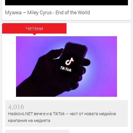
Музика – Miley Cyrus - End of the World
Четени
4,016
Haskovo.NET вече е и в TikTok – част от новата медийна
кампания на медията