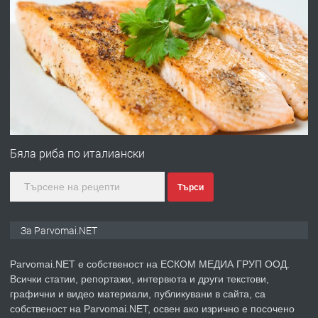
ПРЕДЛАГА
Първи поход "По стъпките на Ангел
Войвода"
преди 1 година
ПРЕДЛАГА
Монтажник на малки детайли за
медицинската индустрия
Бяла риба по италиански
Търси
преди 1 година
ПРЕДЛАГА
Уроци по Математика
За Parvomai.NET
Parvomai.NET е собственост на ЕСКОМ МЕДИА ГРУП ООД.
Всички статии, репортажи, интервюта и други текстови,
преди 1 година
графични и видео материали, публикувани в сайта, са
собственост на Parvomai.NET, освен ако изрично е посочено
ПРЕДЛАГА
Продавам апартамент - гр.