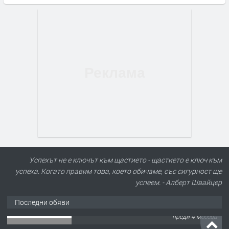
Успехът не е ключът към щастието - щастието е ключ към
успеха. Когато правим това, което обичаме, със сигурност ще
успеем. - Алберт Швайцер
Последни обяви
ПРЕДЛАГА
🌱 Работник в разсадник