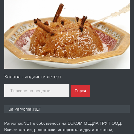
преди 1 година
ПРЕДЛАГА
Първи поход "По стъпките на Ангел
Войвода"
преди 1 година
ПРЕДЛАГА
Монтажник на малки детайли за
медицинската индустрия
Халава - индийски десерт
Търси
преди 1 година
ПРЕДЛАГА
Уроци по Математика
За Parvomai.NET
Parvomai.NET е собственост на ЕСКОМ МЕДИА ГРУП ООД.
Всички статии, репортажи, интервюта и други текстови,
преди 1 година