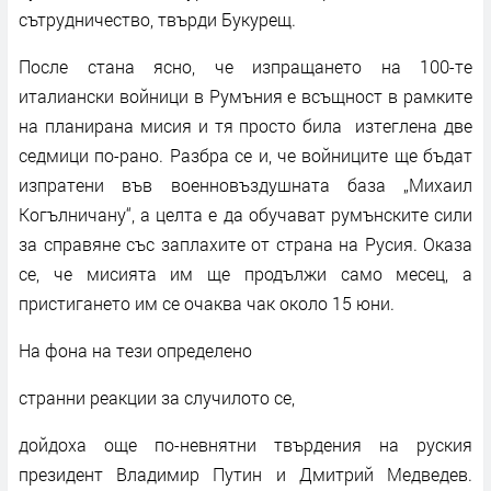
сътрудничество, твърди Букурещ.
После стана ясно, че изпращането на 100-те
италиански войници в Румъния е всъщност в рамките
на планирана мисия и тя просто била изтеглена две
седмици по-рано. Разбра се и, че войниците ще бъдат
изпратени във военновъздушната база „Михаил
Когълничану“, а целта е да обучават румънските сили
за справяне със заплахите от страна на Русия. Оказа
се, че мисията им ще продължи само месец, а
пристигането им се очаква чак около 15 юни.
На фона на тези определено
странни реакции за случилото се,
дойдоха още по-невнятни твърдения на руския
президент Владимир Путин и Дмитрий Медведев.