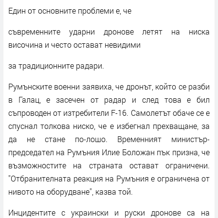
Един от основните проблеми е, че
съвременните ударни дронове летят на ниска
височина и често остават невидими
за традиционните радари.
Румънските военни заявиха, че дронът, който се разби
в Галац, е засечен от радар и след това е бил
съпроводен от изтребители F-16. Самолетът обаче се е
спуснал толкова ниско, че е избегнал прехващане, за
да не стане по-лошо. Временният министър-
председател на Румъния Илие Боложан пък призна, че
възможностите на страната остават ограничени.
''Отбранителната реакция на Румъния е ограничена от
нивото на оборудване'', казва той.
Инцидентите с украински и руски дронове са на