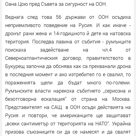
Оана Цою пред Съвета за сигурност на ООН.
Веднага след това 56 държави от ООН осъдиха
неприемливото поведение на Русия. И как иначе -
дронът рани жена и 14-годишното й дете на натовска
територия. Последва лавина от събития - румънците
поискаха задействане на чл.4 от
Северноатлантическия договор, правителството в
Букурещ започна да обснява как са прехванали дрона
в последния момент и ако изтребител го е свалил, то
пораженията щели да бъдат много по-големи.
Румънските власти нарекоха събитието „сериозна и
безотговорна ескалация“ от страна на Москва.
Представителят на САЩ в ООН осъди действията на
Русия и повтори, че американците ще защитават
„всеки сантиметър от територията на НАТО“. Украйна
призова съюзниците си да се намесят и да свалят