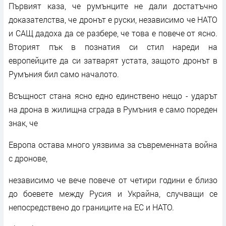
Първият каза, че румънците не дали достатъчно
доказателства, че дронът е руски, независимо че НАТО
и САЩ дадоха да се разбере, че това е повече от ясно.
Вторият пък в познатия си стил нареди на
европейците да си затварят устата, защото дронът в
Румъния бил само началото.
Всъщност стана ясно едно единствено нещо - ударът
на дрона в жилищна сграда в Румъния е само пореден
знак, че
Европа остава много уязвима за съвременната война
с дронове,
независимо че вече повече от четири години е близо
до боевете между Русия и Украйна, случващи се
непосредствено до границите на ЕС и НАТО.