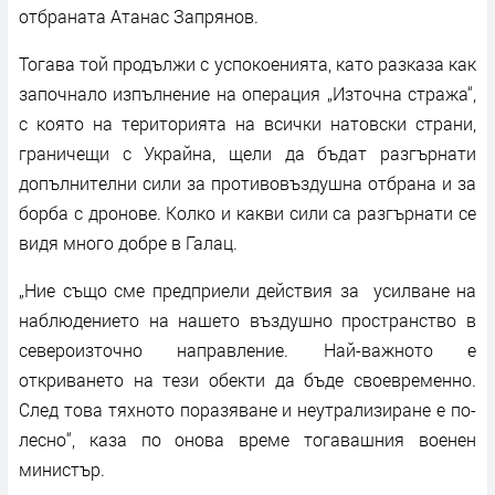
отбраната Атанас Запрянов.
Тогава той продължи с успокоенията, като разказа как
започнало изпълнение на операция „Източна стража“,
с която на територията на всички натовски страни,
граничещи с Украйна, щели да бъдат разгърнати
допълнителни сили за противовъздушна отбрана и за
борба с дронове. Колко и какви сили са разгърнати се
видя много добре в Галац.
„Ние също сме предприели действия за усилване на
наблюдението на нашето въздушно пространство в
североизточно направление. Най-важното е
откриването на тези обекти да бъде своевременно.
След това тяхното поразяване и неутрализиране е по-
лесно“, каза по онова време тогавашния военен
министър.