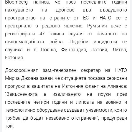
Bloomberg написа, че през последните години
нахлуването на дронове във въздушното
пространство на страните от ЕС и НАТО се е
превърнало в редовно явление. Румъния вече е
регистрирала 47 такива случая от началото на
пълномащабната война. Подобни инциденти се
случиха и в Полша, Финландия, Латвия, Литва,
Естония.
Доскорошният зам.-генерален секретар на НАТО
Мирча Джоана заяви, че ситуацията показва сериозни
пропуски в защитата на Източния фланг на Алианса:
''Закъсненията в извличането на поуки през
последните четири години и липсата на военно и
технологично оборудване създават уязвимости, които
трябва да бъдат незабавно отстранени'', предупреди
той.