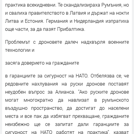
практика всекидневни. Те скандализираха Румъния, но
и свалиха правителството в Латвия и държат на нокти
Литва и Естония. Германия и Нидерландия изпратиха
още части, за да пазят Прибалтика.
Проблемът с дроновете далеч надхвърля военните
технологии и
засяга доверието на гражданите
в гаранциите за сигурност на НАТО. Отбелязва се, че
редовните нахлувания на руски дронове поставят
неудобен въпрос за Алианса. ''Ако руските дронове
могат многократно да навлизат в румънското
въздушно пространство, да достигат до населени
места и все пак да избягват прехващане, гражданите
неизбежно ще се запитат дали гаранциите за
сигурност на НАТО работят на практика'', казват