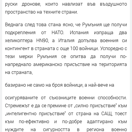
руски дронове, които навлизат във въздушното
пространство на техните страни.
Веднага след това стана ясно, че Румъния ще получи
подкрепления от НАТО. Испания изпраща два
хеликоптера HN90, а Италия допълва военния си
контингент в страната с още 100 войници. Успоредно с
тези мерки Румъния се опитва да получи по-
напреднало американско присъствие на територията
на страната,
базирано не само на броя войници, а най-вече на
осигуряваните от съюзниците военни способности.
Стремежът е да се премине от „силно присъствие“ към
„интелигентно присъствие“ от страна на САЩ, тоест
към по-ефективно и по-добре адаптирано към
нуждите на сигурността в региона военно