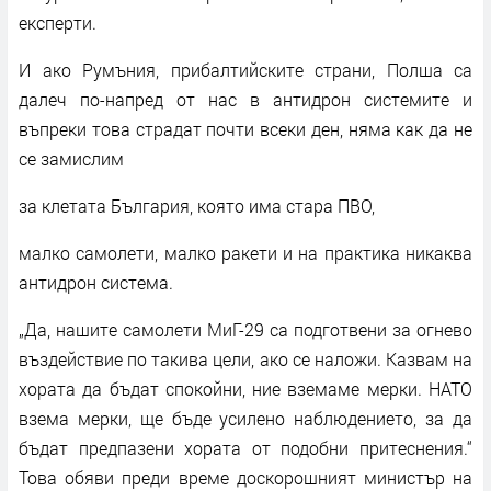
експерти.
И ако Румъния, прибалтийските страни, Полша са
далеч по-напред от нас в антидрон системите и
въпреки това страдат почти всеки ден, няма как да не
се замислим
за клетата България, която има стара ПВО,
малко самолети, малко ракети и на практика никаква
антидрон система.
„Да, нашите самолети МиГ-29 са подготвени за огнево
въздействие по такива цели, ако се наложи. Казвам на
хората да бъдат спокойни, ние вземаме мерки. НАТО
взема мерки, ще бъде усилено наблюдението, за да
бъдат предпазени хората от подобни притеснения.“
Това обяви преди време доскорошният министър на