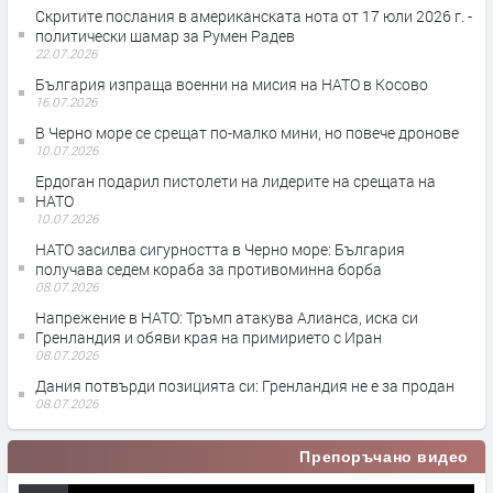
Скритите послания в американската нота от 17 юли 2026 г. -
политически шамар за Румен Радев
22.07.2026
България изпраща военни на мисия на НАТО в Косово
16.07.2026
В Черно море се срещат по-малко мини, но повече дронове
10.07.2026
Ердоган подарил пистолети на лидерите на срещата на
НАТО
10.07.2026
НАТО засилва сигурността в Черно море: България
получава седем кораба за противоминна борба
08.07.2026
Напрежение в НАТО: Тръмп атакува Алианса, иска си
Гренландия и обяви края на примирието с Иран
08.07.2026
Дания потвърди позицията си: Гренландия не е за продан
08.07.2026
Препоръчано видео