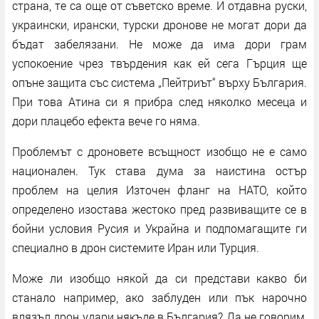
страна, те са още от съветско време. И отдавна руски,
украински, ирански, турски дронове не могат дори да
бъдат забелязани. Не може да има дори грам
успокоение чрез твърдения как ей сега Гърция ще
опъне защита със система „Пейтриът“ върху България.
При това Атина си я прибра след няколко месеца и
дори плацебо ефекта вече го няма.
Проблемът с дроновете всъщност изобщо не е само
национален. Тук става дума за наистина остър
проблем на целия Източен фланг на НАТО, който
определено изостава жестоко пред развиващите се в
бойни условия Русия и Украйна и подпомагащите ги
специално в дрон системите Иран или Турция.
Може ли изобщо някой да си представи какво би
станало например, ако заблуден или пък нарочно
влязъл дрон удари някъде в България? Да не говорим,