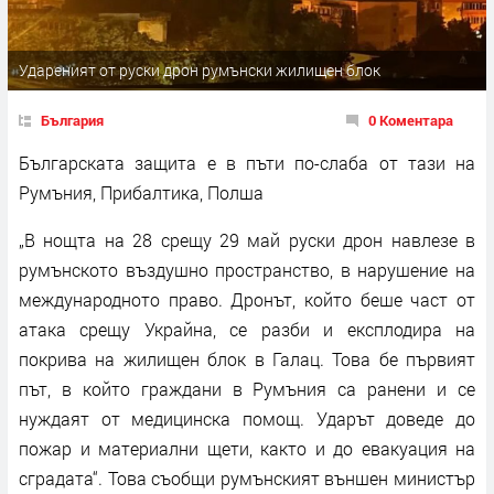
Удареният от руски дрон румънски жилищен блок
България
0 Коментара
Българската защита е в пъти по-слаба от тази на
Румъния, Прибалтика, Полша
„В нощта на 28 срещу 29 май руски дрон навлезе в
румънското въздушно пространство, в нарушение на
международното право. Дронът, който беше част от
атака срещу Украйна, се разби и експлодира на
покрива на жилищен блок в Галац. Това бе първият
път, в който граждани в Румъния са ранени и се
нуждаят от медицинска помощ. Ударът доведе до
пожар и материални щети, както и до евакуация на
сградата“. Това съобщи румънският външен министър