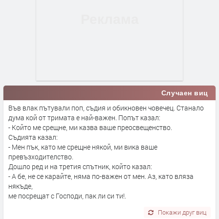
Случаен виц
Във влак пътували поп, съдия и обикновен човечец. Станало
дума кой от тримата е най-важен. Попът казал:
- Който ме срещне, ми казва ваше преосвещенство.
Съдията казал:
- Мен пък, като ме срещне някой, ми вика ваше
превъзходителство.
Дошло ред и на третия спътник, който казал:
- А бе, не се карайте, няма по-важен от мен. Аз, като вляза
някъде,
ме посрещат с Господи, пак ли си ти!.
Покажи друг виц