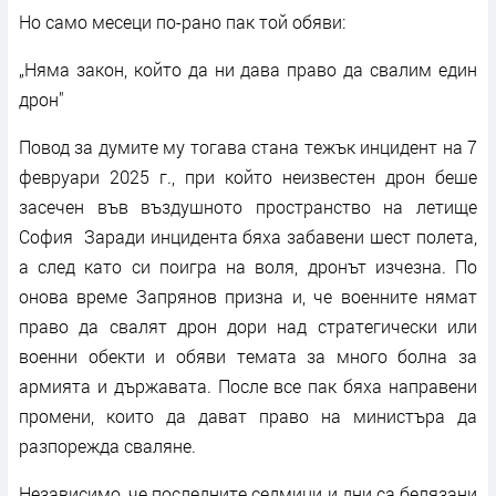
Но само месеци по-рано пак той обяви:
„Няма закон, който да ни дава право да свалим един
дрон"
Повод за думите му тогава стана тежък инцидент на 7
февруари 2025 г., при който неизвестен дрон беше
засечен във въздушното пространство на летище
София Заради инцидента бяха забавени шест полета,
а след като си поигра на воля, дронът изчезна. По
онова време Запрянов призна и, че военните нямат
право да свалят дрон дори над стратегически или
военни обекти и обяви темата за много болна за
армията и държавата. После все пак бяха направени
промени, които да дават право на министъра да
разпорежда сваляне.
Независимо, че последните седмици и дни са белязани