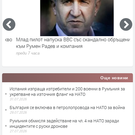
во
Млад пилот напуска ВВС със скандално обръщение
В
към Румен Радев и компания
и
п
преди 7 часа
п
Още новини
Испания изпраща изтребители и 200 военни в Румъния за
укрепване на източния фланг на НАТО
31.07.2026
България се включва в петролопровода на НАТО за война
29.07.2026
Румъния обмисля задействане на чл. 4 на НАТО заради
инцидентите с руски дронове
27.07.2026