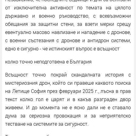
от изключителна активност по темата на цялото
държавно и военно ръководство, с всевъзможни
обещания за защитни стени, за взети мерки срещу
евентуално масово навлизане и нападение с дронове,
с военни състезания с дронове и антидрон системи,
едно е сигурно - че истинският въпрос е всъщност
колко точно неподготвена е България
Всъщност точно покрай скандалната история с
мистериозния дрон, който си правеше каквото поиска
на Летище София през февруари 2025 г., лъсна в прав
текст колко гол е царят и в какъв разграден двор
живеем. И до момента не е ясно дали не е ставало
дума за сериозна провокация и за неприятелско
тестване на системите за сигурност.