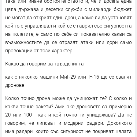
Така или иначе обстоятелството и, че и досега една
цяла държава и десетки служби с милиарди бюджет
не могат да открият един дрон, а камо ли да установят
кой го е управлявал и кой се е гаврил със сигурността
на полетите, е само по себе си показателно какви са
възможностите да се отразят атаки или дори само
провокации от този характер.
Какво да говорим за твърденията
как с няколко машини МиГ-29 или F-16 ще се свалят
дронове
Колко точно дрона може да унищожат те? С колко и
какви точно ракети? Ами ако дроновете са примерно
20 или 100 - как и кой точно ги унищожава? Да не
говорим, че липсват и модерни радари. Доколкото
има радари, които със сигурност не покриват цялата