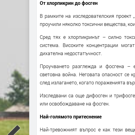
От хлорпикрин до фосген
В рамките на изследователския проект „
проучили няколко токсични вещества, ко
Сред тях е хлорпикринът – силно токс
система. Високите концентрации мога
дихателна недостатъчност.
Проучването разглежда и фосгена – 
световна война. Неговата опасност се к
след излагането, когато пораженията вър
Изследвани са още дифосген и трифосге
или освобождаване на фосген.
Най-голямото притеснение
Най-тревожният въпрос е как тези вещ