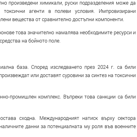
лно произведени химикали, руски подразделения може да
а токсични агенти в полеви условия. Импровизирани
лени вещества от сравнително достъпни компоненти.
ронове това значително намалява необходимите ресурси и
средства на бойното поле.
ална база. Според изследването през 2024 г. са били
произвеждат или доставят суровини за синтез на токсични
енно-промишлен комплекс. Въпреки това санкции са били
остава сходна. Международният натиск върху сектора
наличните данни за потенциалната му роля във военните