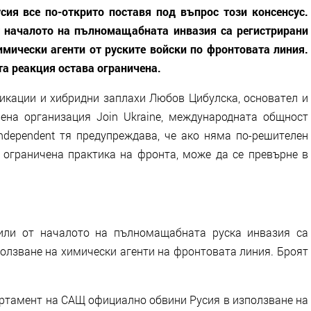
сия все по-открито поставя под въпрос този консенсус.
 началото на пълномащабната инвазия са регистрирани
имически агенти от руските войски по фронтовата линия.
а реакция остава ограничена.
никации и хибридни заплахи Любов Цибулска, основател и
ена организация Join Ukraine, международната общност
Independent тя предупреждава, че ако няма по-решителен
о ограничена практика на фронта, може да се превърне в
или от началото на пълномащабната руска инвазия са
ползване на химически агенти на фронтовата линия. Броят
артамент на САЩ официално обвини Русия в използване на