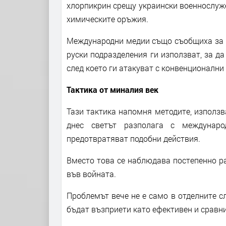
хлорпикрин срещу украински военнослуже
химическите оръжия.
Международни медии също съобщиха за с
руски подразделения ги използват, за да
след което ги атакуват с конвенционални
Тактика от миналия век
Тази тактика напомня методите, използв
днес светът разполага с междунар
предотвратяват подобни действия.
Вместо това се наблюдава постепенно р
във войната.
Проблемът вече не е само в отделните сл
бъдат възприети като ефективен и сравни