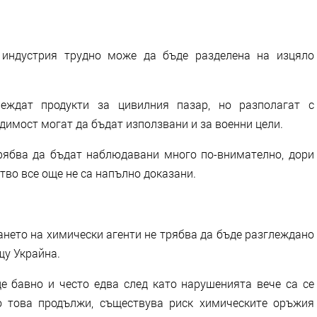
 индустрия трудно може да бъде разделена на изцяло
еждат продукти за цивилния пазар, но разполагат с
димост могат да бъдат използвани и за военни цели.
рябва да бъдат наблюдавани много по-внимателно, дори
тво все още не са напълно доказани.
ането на химически агенти не трябва да бъде разглеждано
щу Украйна.
 бавно и често едва след като нарушенията вече са се
о това продължи, съществува риск химическите оръжия