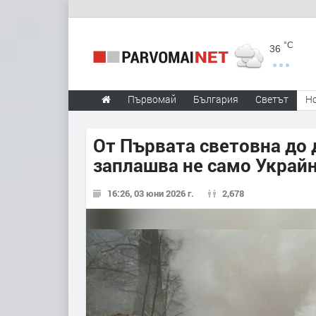
°C
36
Първомай
България
Светът
Н
От Първата световна до 
заплашва не само Украй
16:26, 03 юни 2026 г.
2,678