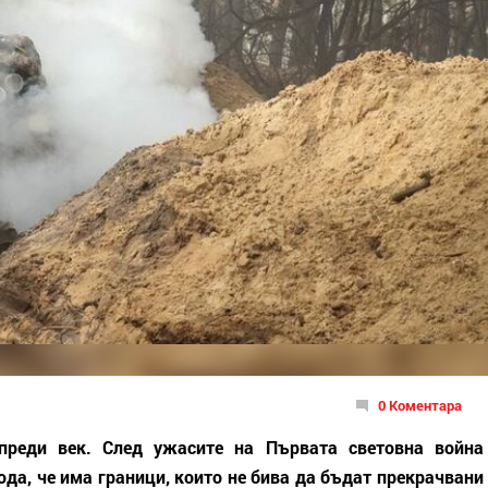
0 Коментара
преди век. След ужасите на Първата световна война
да, че има граници, които не бива да бъдат прекрачвани