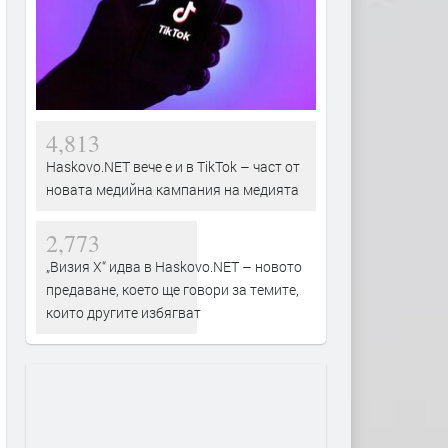
4,813
Haskovo.NET вече е и в TikTok – част от
новата медийна кампания на медията
2,773
„Визия Х“ идва в Haskovo.NET – новото
предаване, което ще говори за темите,
които другите избягват