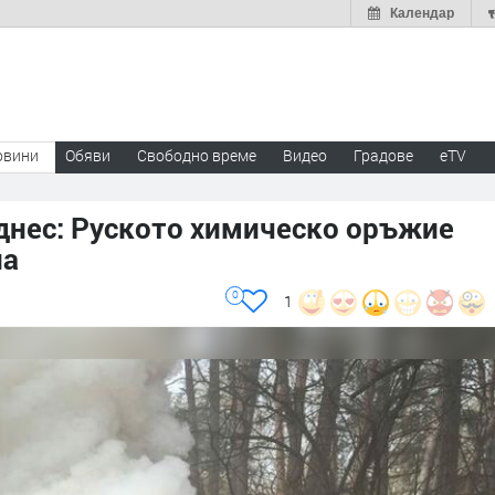
Календар
овини
Обяви
Свободно време
Видео
Градове
eTV
днес: Руското химическо оръжие
на
0
1