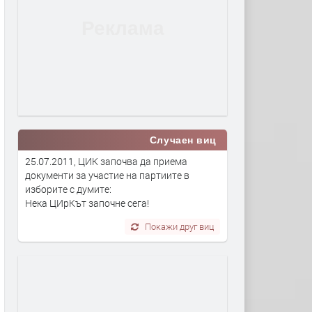
Случаен виц
25.07.2011, ЦИК започва да приема
документи за участие на партиите в
изборите с думите:
Нека ЦИрКът започне сега!
Покажи друг виц