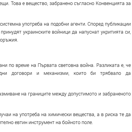
щи. Това е вещество, забранено съгласно Конвенцията за
истемна употреба на подобни агенти. Според публикации
 принудят украинските войници да напуснат укритията си,
 оръжия.
ани по време на Първата световна война. Разликата е, че
одни договори и механизми, които би трябвало да
азмиване на границите между допустимото и забраненото
учаи на употреба на химически вещества, а в риска те да
телно евтин инструмент на бойното поле.