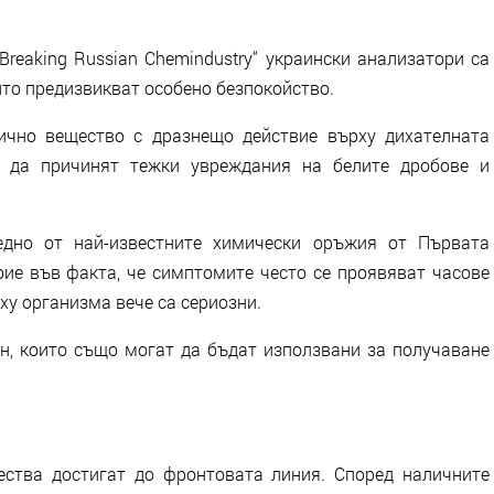
Breaking Russian Chemindustry“ украински анализатори са
ито предизвикват особено безпокойство.
ично вещество с дразнещо действие върху дихателната
т да причинят тежки увреждания на белите дробове и
едно от най-известните химически оръжия от Първата
рие във факта, че симптомите често се проявяват часове
ху организма вече са сериозни.
н, които също могат да бъдат използвани за получаване
ества достигат до фронтовата линия. Според наличните