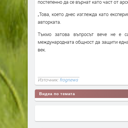
постепенно да се върнат като част от ар
„Това, което днес изглежда като експер
авторката.
Тъкмо затова въпросът вече не е са
международната общност да защити една 
век.
Източник:
frognews
Видеа по темата