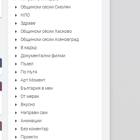
Общински сесии Смолян
НЛО
Здраве
Общински сесии Хасково
Общински сесии Асеновград
В кадър
Документални филми
Пъзел
По пътя
Арт Момент
България в мен
От мерак
Вкусно
Направи сам
Анимации
Без коментар
Проекти