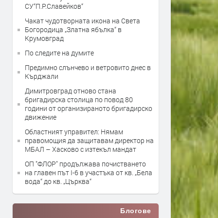
СУ“П.Р.Славейков“
Чакат чудотворната икона на Света
Богородица „Златна ябълка“ в
Крумовград
По следите на думите
Предимно слънчево и ветровито днес в
Кърджали
Димитровград отново стана
бригадирска столица по повод 80
години от организираното бригадирско
движение
Областният управител: Нямам
правомощия да защитавам директор на
МБАЛ – Хасково с изтекъл мандат
ОП "ФЛОР" продължава почистването
на главен път I-6 в участъка от кв. „Бела
вода“ до кв. „Църква“
Блогове