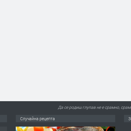
Да се родиш глупав не е срамно, срам
Случайна рецепта
З