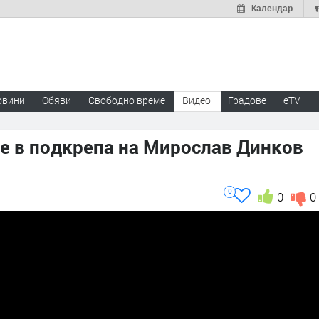
Календар
овини
Обяви
Свободно време
Видео
Градове
eTV
е в подкрепа на Мирослав Динков
0
0
0