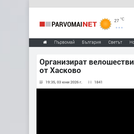
°C
27
Първомай
България
Светът
Н
Организират велошестви
от Хасково
19:35, 03 юни 2026 г.
1841