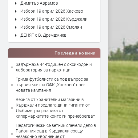
Димитър Аврамов
Избори 19 април 2026 Хасково
Избори 19 април 2026 Кърджали
Избори 19 април 2026 Смолян
ДЕНЯТ с В. Дремджиев
Последни новини
Задържаха 44-годишен с оксикодон и
лаборатория за наркотици
Трима футболисти са под въпрос за
първия мач на ОФК „Хасково“ през
новата кампания
Верига от хранителни магазини в
Кърджали предлага дини-гиганти от
Любимец за разлика от
хипермаркетите,които ги пренебрегват
Педагогически съветник спечели дело в
Районния съд в Кърджали срещу
незаконно уволнение от