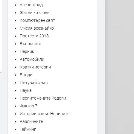
Асеновград
Житни кръгове
Компютърен свят
Мисия всезнайко
Протести 2018
Първо издание на „Записки по
Оставиха в ареста трима
Въпросите
българските въстания“ от 1892
мъже, обвинени в побой 
Перник
г. може да се види в архива на
спасител. Роднините им
Кърджали
окупираха съда
Автомобили
преди 5 дни
преди 6 дни
Кратки истории
Етюди
Пътувай с нас
Наука
Неопитомените Родопи
Фактор 7
Истории извън Новините
Различните
Гейминг