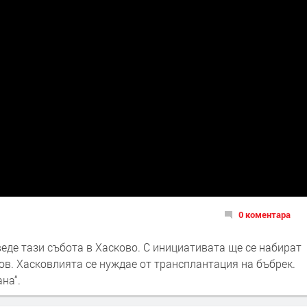
0 коментара
еде тази събота в Хасково. С инициативата ще се набират
ов. Хасковлията се нуждае от трансплантация на бъбрек.
на“.