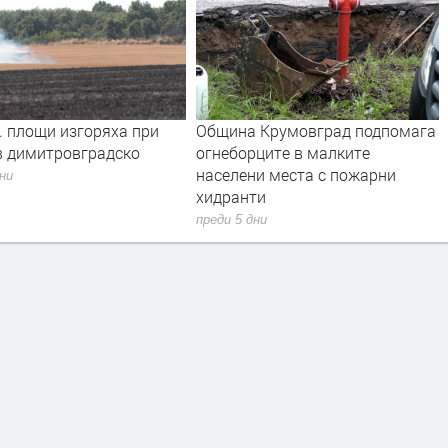
. площи изгоряха при
Община Крумовград подпомага
в димитровградско
огнеборците в малките
населени места с пожарни
дни
хидранти
преди 5 дни