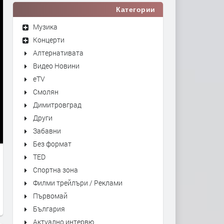
Категории
Музика
Концерти
Алтернативата
Видео Новини
eTV
Смолян
Димитровград
Други
Забавни
Без формат
TED
Спортна зона
Филми трейлъри / Реклами
Първомай
България
Актуално интервю