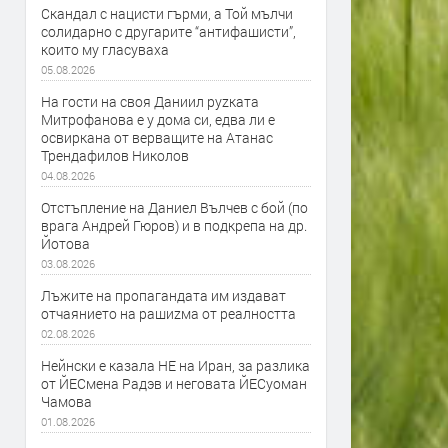
Скандал с нацисти гърми, а Той мълчи
солидарно с другарите “антифашисти”,
които му гласуваха
05.08.2026
На гости на своя Даниил руzката
Митрофанова е у дома си, едва ли е
освиркана от верващите на Атанас
Трендафилов Николов
04.08.2026
Отстъпление на Даниел Вълчев с бой (по
врага Андрей Гюров) и в подкрепа на др.
Йотова
03.08.2026
Лъжите на пропагандата им издават
отчаянието на рашиzма от реалността
02.08.2026
Нейнски е казала НЕ на Иран, за разлика
от ЙЕСмена Радэв и неговата ЙЕСуоман
Чамова
01.08.2026