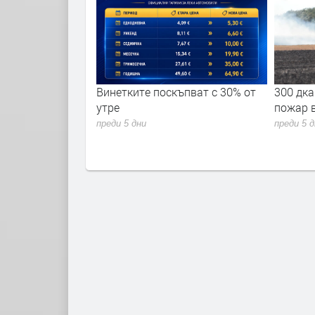
ремериха сили в
Винетките поскъпват с 30% от
300 дка
 академия 2026"
утре
пожар 
преди 5 дни
преди 5 