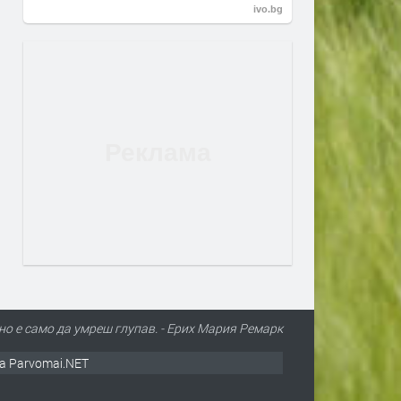
ivo.bg
но е само да умреш глупав. - Ерих Мария Ремарк
а Parvomai.NET