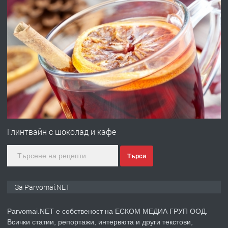
преди 1 година
ПРЕДЛАГА
Работа за общи работници
преди 1 година
ПРЕДЛАГА
Първи поход "По стъпките на Ангел
Войвода"
Глинтвайн с шоколад и кафе
Търси
преди 1 година
ПРЕДЛАГА
Монтажник на малки детайли за
За Parvomai.NET
медицинската индустрия
Parvomai.NET е собственост на ЕСКОМ МЕДИА ГРУП ООД.
Всички статии, репортажи, интервюта и други текстови,
преди 1 година