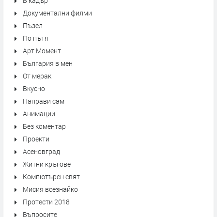
В кадър
Документални филми
Пъзел
По пътя
Арт Момент
България в мен
От мерак
Вкусно
Направи сам
Анимации
Без коментар
Проекти
Асеновград
Житни кръгове
Компютърен свят
Мисия всезнайко
Протести 2018
Въпросите