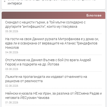
интереси
Блогове
Скандал с нацисти гърми, а Той мълчи солидарно с
другарите “антифашисти”, които му гласуваха
05.08.2026
На гости на своя Даниил руzката Митрофанова е у дома си,
едва ли е освиркана от верващите на Атанас Трендафилов
Николов
04.08.2026
Отстъпление на Даниел Вълчев с бой (по врага Андрей
Гюров) и в подкрепа на др. Йотова
03.08.2026
Лъжите на пропагандата им издават отчаянието на
рашиzма от реалността
02.08.2026
Нейнски е казала НЕ на Иран, за разлика от ЙЕСмена Радэв и
неговата ЙЕСуоман Чамова
01.08.2026