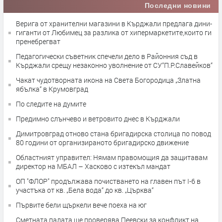
Последни новини
Верига от хранителни магазини в Кърджали предлага дини-
гиганти от Любимец за разлика от хипермаркетите,които ги
пренебрегват
Педагогически съветник спечели дело в Районния съд в
Кърджали срещу незаконно уволнение от СУ“П.Р.Славейков“
Чакат чудотворната икона на Света Богородица „Златна
ябълка“ в Крумовград
По следите на думите
Предимно слънчево и ветровито днес в Кърджали
Димитровград отново стана бригадирска столица по повод
80 години от организираното бригадирско движение
Областният управител: Нямам правомощия да защитавам
директор на МБАЛ – Хасково с изтекъл мандат
ОП "ФЛОР" продължава почистването на главен път I-6 в
участъка от кв. „Бела вода“ до кв. „Църква“
Първите бели щъркели вече поеха на юг
Сметната палата ще провeрява Пеевски за конфликт на