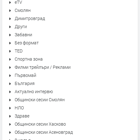
eTV
Смолян
Димитровград
Други
Забавни
Без формат
TED
Спортна зона
Филми трейлъри / Реклами
Първомай
България
Актуално интервю
Общински сесии Смолян
НЛО
Здраве
Общински сесии Хасково
Общински сесии Асеновград