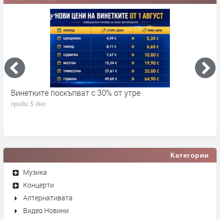
Винетките поскъпват с 30% от утре
3
д
преди 5 дни
п
Категории
Музика
Концерти
Алтернативата
Видео Новини