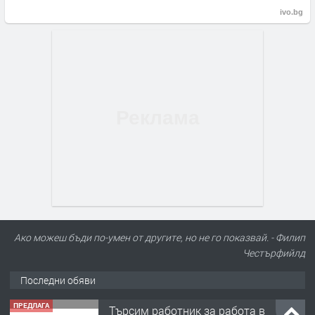
ivo.bg
Ако можеш бъди по-умен от другите, но не го показвай. - Филип
Честърфийлд
Последни обяви
ПРЕДЛАГА
Търсим работник за работа в