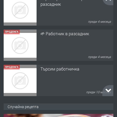
разсадник
преди 4 месеца
ПРЕДЛАГА
🌱 Работник в разсадник
преди 4 месеца
ПРЕДЛАГА
Търсим работничка
преди 10 месеца
ПРЕДЛАГА
Продава употребявани чисти и
Случайна рецепта
запазени матраци за спални.