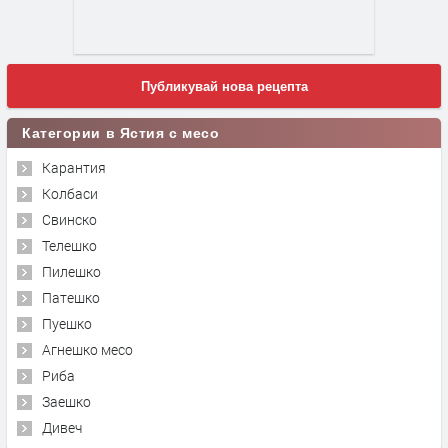
Публикувай нова рецепта
Категории в Ястия с месо
Карантия
Колбаси
Свинско
Телешко
Пилешко
Патешко
Пуешко
Агнешко месо
Риба
Заешко
Дивеч