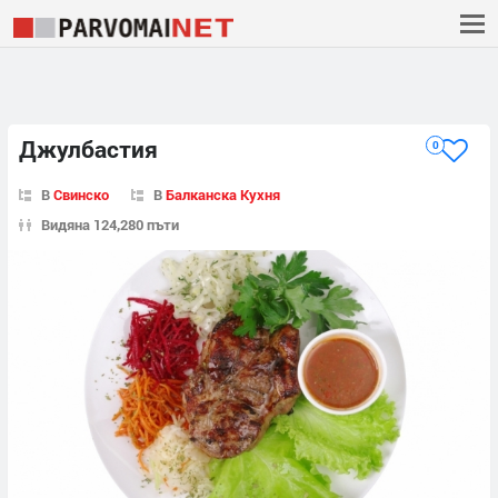
Джулбастия
0
В
Свинско
В
Балканска Кухня
Видяна 124,280 пъти