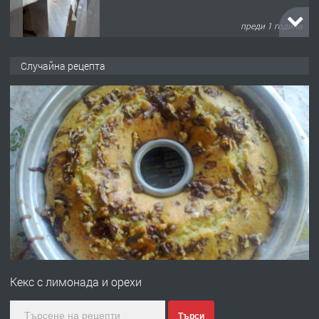
преди 1 година
ПРЕДЛАГА
Работа за общи работници
Случайна рецепта
преди 1 година
ПРЕДЛАГА
Първи поход "По стъпките на Ангел
Войвода"
преди 1 година
ПРЕДЛАГА
Монтажник на малки детайли за
медицинската индустрия
Кекс с лимонада и орехи
преди 1 година
Търси