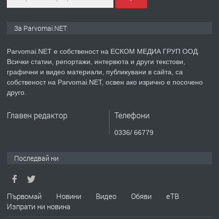
ПРЕДЛАГА
Уроци по Математика
За Parvomai.NET
Parvomai.NET е собственост на ЕСКОМ МЕДИА ГРУП ООД.
Всички статии, репортажи, интервюта и други текстови,
преди 1 година
графични и видео материали, публикувани в сайта, са
собственост на Parvomai.NET, освен ако изрично е посочено
ПРЕДЛАГА
Продавам апартамент - гр.
друго.
Първомай
Главен редактор
Телефони
преди 1 година
0336/ 66779
ТЪРСИ
Търсим работник
Последвай ни
преди 1 година
Първомай
Новини
Видео
Обяви
еТВ
Изпрати ни новина
ПРЕДЛАГА
Търсим работник за работа в