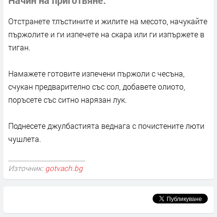
Отстранете тлъстините и жилите на месото, начукайте
пържолите и ги изпечете на скара или ги изпържете в
тиган.
Намажете готовите изпечени пържоли с чесъна,
счукан предварително със сол, добавете олиото,
поръсете със ситно нарязан лук.
Поднесете джулбастията веднага с почистените люти
чушлета.
Източник:
gotvach.bg