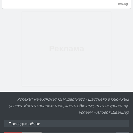
ivo.bg
Успехът не е ключът към щастието - щастието е ключ към
успеха. Когато правим това, което обичаме, със сигурност ще
успеем. - Алберт Швайцер
Последни обяви