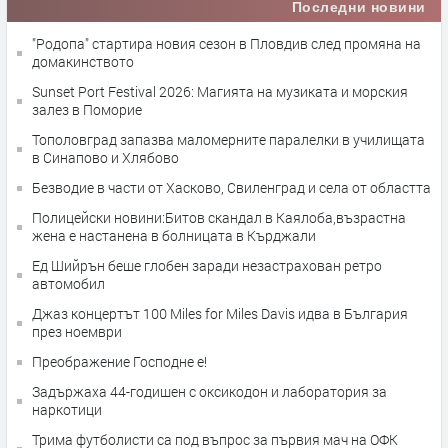
Последни новини
"Родопа" стартира новия сезон в Пловдив след промяна на
домакинството
Sunset Port Festival 2026: Магията на музиката и морския
залез в Поморие
Тополовград запазва маломерните паралелки в училищата
в Синапово и Хлябово
Безводие в части от Хасково, Свиленград и села от областта
Полицейски новини:Битов скандал в Каялоба,възрастна
жена е настанена в болницата в Кърджали
Ед Шийрън беше глобен заради незастрахован ретро
автомобил
Джаз концертът 100 Miles for Miles Davis идва в България
през ноември
Преображение Господне е!
Задържаха 44-годишен с оксикодон и лаборатория за
наркотици
Трима футболисти са под въпрос за първия мач на ОФК