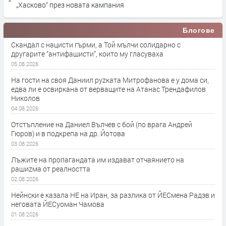
„Хасково“ през новата кампания
Блогове
Скандал с нацисти гърми, а Той мълчи солидарно с
другарите “антифашисти”, които му гласуваха
05.08.2026
На гости на своя Даниил руzката Митрофанова е у дома си,
едва ли е освиркана от верващите на Атанас Трендафилов
Николов
04.08.2026
Отстъпление на Даниел Вълчев с бой (по врага Андрей
Гюров) и в подкрепа на др. Йотова
03.08.2026
Лъжите на пропагандата им издават отчаянието на
рашиzма от реалността
02.08.2026
Нейнски е казала НЕ на Иран, за разлика от ЙЕСмена Радэв и
неговата ЙЕСуоман Чамова
01.08.2026