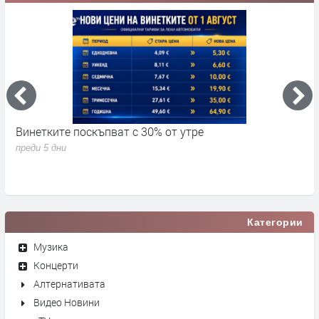
Винетките поскъпват с 30% от утре
3
д
преди 5 дни
п
Категории
Музика
Концерти
Алтернативата
Видео Новини