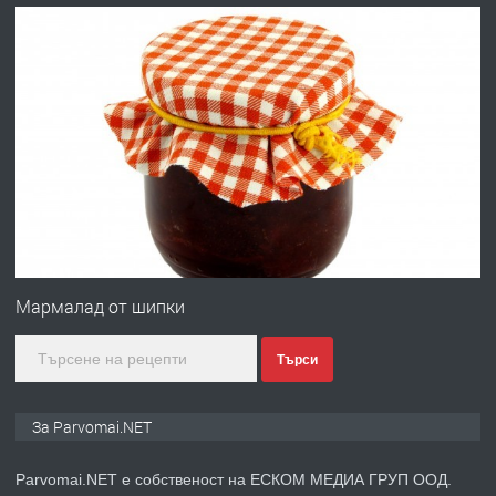
преди 1 година
ПРЕДЛАГА
Работа за общи работници
преди 1 година
ПРЕДЛАГА
Първи поход "По стъпките на Ангел
Войвода"
Мармалад от шипки
Търси
преди 1 година
ПРЕДЛАГА
Монтажник на малки детайли за
За Parvomai.NET
медицинската индустрия
Parvomai.NET е собственост на ЕСКОМ МЕДИА ГРУП ООД.