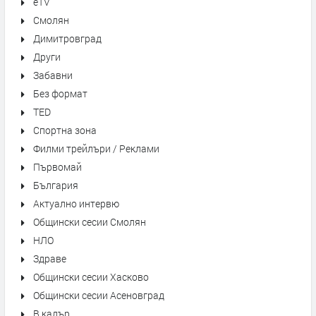
eTV
Смолян
Димитровград
Други
Забавни
Без формат
TED
Спортна зона
Филми трейлъри / Реклами
Първомай
България
Актуално интервю
Общински сесии Смолян
НЛО
Здраве
Общински сесии Хасково
Общински сесии Асеновград
В кадър