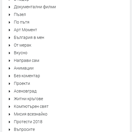
Документални филми
Пъзел
По пътя
Арт Момент
България в мен
От мерак
Вкусно
Направи сам
Анимации
Без коментар
Проекти
Асеновград
Житни кръгове
Компютърен свят
Мисия всезнайко
Протести 2018
Въпросите