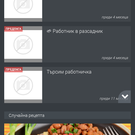
преди 4 месеца
ПРЕДЛАГА
🌱 Работник в разсадник
преди 4 месеца
ПРЕДЛАГА
Търсим работничка
преди 11 месеца
ПРЕДЛАГА
Продава употребявани чисти и
Случайна рецепта
запазени матраци за спални.