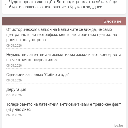
Чудотворната икона „Св. Богородица - златна ябълка” ще
бъде изложена за поклонение в Крумовград днес
Блогове
От историческия балкон на Балканите се вижда, че само
централното ни географско място не гарантира централна
роля на полуострова
09.08.2026
Неуместен латентен антисемитизъм изскочи и от консервата
на местния консерватизъм
08.08.2026
Сценарий за филма “Сибир и ада”
08.08.2026
Деругация
07.08.2026
Толерирането на латентния антисемитизъм е тревожен факт
(и) у нас днес
06.08.2026
ivo.bg