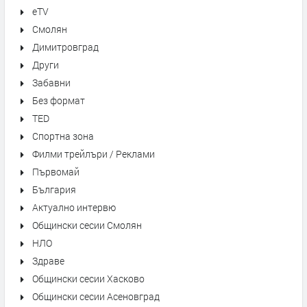
eTV
Смолян
Димитровград
Други
Забавни
Без формат
TED
Спортна зона
Филми трейлъри / Реклами
Първомай
България
Актуално интервю
Общински сесии Смолян
НЛО
Здраве
Общински сесии Хасково
Общински сесии Асеновград