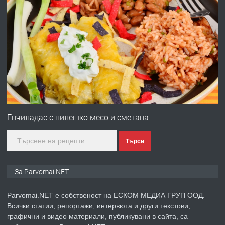
преди 1 година
ПРЕДЛАГА
Работа за общи работници
преди 1 година
ПРЕДЛАГА
Първи поход "По стъпките на Ангел
Войвода"
Енчиладас с пилешко месо и сметана
Търси
преди 1 година
ПРЕДЛАГА
Монтажник на малки детайли за
За Parvomai.NET
медицинската индустрия
Parvomai.NET е собственост на ЕСКОМ МЕДИА ГРУП ООД.
Всички статии, репортажи, интервюта и други текстови,
преди 1 година
графични и видео материали, публикувани в сайта, са