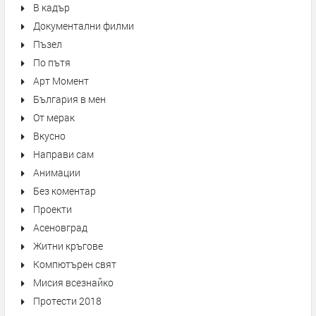
В кадър
Документални филми
Пъзел
По пътя
Арт Момент
България в мен
От мерак
Вкусно
Направи сам
Анимации
Без коментар
Проекти
Асеновград
Житни кръгове
Компютърен свят
Мисия всезнайко
Протести 2018