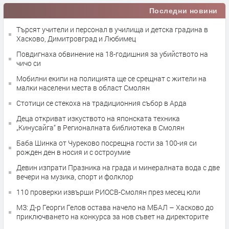
Последни новини
Търсят учители и персонал в училища и детска градина в
Хасково, Димитровград и Любимец
Повдигнаха обвинение на 18-годишния за убийството на
чичо си
Мобилни екипи на полицията ще се срещнат с жители на
малки населени места в област Смолян
Стотици се стекоха на традиционния събор в Арда
Деца откриват изкуството на японската техника
„Кинусайга“ в Регионалната библиотека в Смолян
Баба Шинка от Чуреково посрещна гости за 100-ия си
рожден ден в носия и с остроумие
Девин изпрати Празника на града и минералната вода с две
вечери на музика, спорт и фолклор
110 проверки извърши РИОСВ-Смолян през месец юли
МЗ: Д-р Георги Гелов остава начело на МБАЛ – Хасково до
приключването на конкурса за нов съвет на директорите