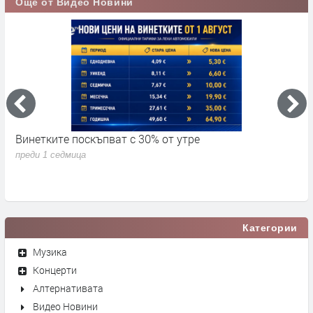
Още от Видео Новини
Винетките поскъпват с 30% от утре
3
д
преди 1 седмица
п
Категории
Музика
Концерти
Алтернативата
Видео Новини