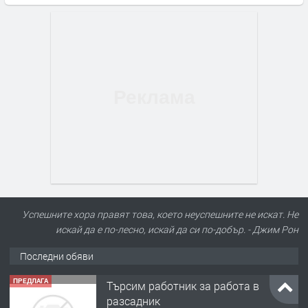
Успешните хора правят това, което неуспешните не искат. Не
искай да е по-лесно, искай да си по-добър. - Джим Рон
Последни обяви
ПРЕДЛАГА
Търсим работник за работа в
разсадник