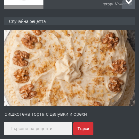
преди 10 месеца
ПРЕДЛАГА
Продава употребявани чисти и
Случайна рецепта
запазени матраци за спални.
преди 1 година
ПРЕДЛАГА
Работа за общи работници
преди 1 година
ПРЕДЛАГА
Първи поход "По стъпките на Ангел
Войвода"
Бишкотена торта с целувки и орехи
Търси
преди 1 година