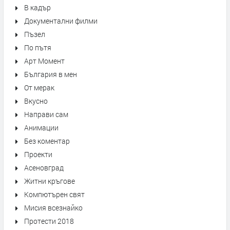
В кадър
Документални филми
Пъзел
По пътя
Арт Момент
България в мен
От мерак
Вкусно
Направи сам
Анимации
Без коментар
Проекти
Асеновград
Житни кръгове
Компютърен свят
Мисия всезнайко
Протести 2018