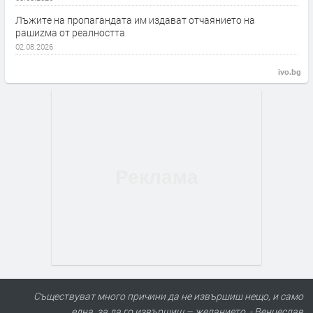
Лъжите на пропагандата им издават отчаянието на
рашиzма от реалността
02.08.2026
ivo.bg
Съществуват много причини да не извършиш нещо, и само
една, за да го извършиш – желанието. - Венцеслав