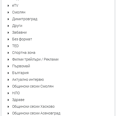
eTV
Смолян
Димитровград
Други
Забавни
Без формат
TED
Спортна зона
Филми трейлъри / Реклами
Първомай
България
Актуално интервю
Общински сесии Смолян
НЛО
Здраве
Общински сесии Хасково
Общински сесии Асеновград