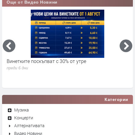
Още от Видео Новини
Винетките поскъпват с 30% от утре
3
д
преди 6 дни
п
Категории
Музика
Концерти
Алтернативата
Видео Новини