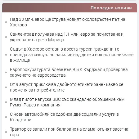
Последни новини
Над 33 млн. евро ще струва новият околовръстен път на
Хасково
Свиленград получава над 1,1 млн. евро за почистване и
укрепване на река Марица
Съдът в Хасково остави в ареста турски гражданин с
присъда за сексуално насилие над дете и нощно проникване
в жилище
Европрокуратурата влезе във В и К Кърджали,проверява
харченето на евросредства
От 9 август приключва двойното етикетиране - какво се
променя за потребителите
Млад пилот напуска ВВС със скандално обръщение към
Румен Радев и компания
С нови автомобили се сдобиха две социални услуги в
Кърджали
Трактор се запали при балиране на слама, огънят засегна
гора