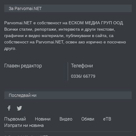
ПРЕДЛАГА
Монтажник на малки детайли за
За Parvomai.NET
медицинската индустрия
Parvomai.NET е собственост на ЕСКОМ МЕДИА ГРУП ООД.
Всички статии, репортажи, интервюта и други текстови,
преди 1 година
графични и видео материали, публикувани в сайта, са
собственост на Parvomai.NET, освен ако изрично е посочено
ПРЕДЛАГА
Уроци по Математика
друго.
Главен редактор
Телефони
преди 1 година
0336/ 66779
ПРЕДЛАГА
Продавам апартамент - гр.
Първомай
Последвай ни
преди 1 година
Първомай
Новини
Видео
Обяви
еТВ
Изпрати ни новина
ТЪРСИ
Търсим работник