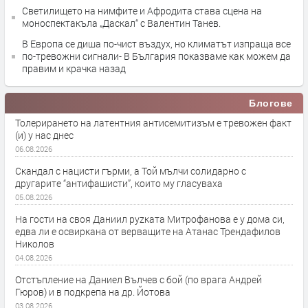
Светилището на нимфите и Афродита става сцена на
моноспектакъла „Даскал“ с Валентин Танев.
В Европа се диша по-чист въздух, но климатът изпраща все
по-тревожни сигнали- В България показваме как можем да
правим и крачка назад
Блогове
Толерирането на латентния антисемитизъм е тревожен факт
(и) у нас днес
06.08.2026
Скандал с нацисти гърми, а Той мълчи солидарно с
другарите “антифашисти”, които му гласуваха
05.08.2026
На гости на своя Даниил руzката Митрофанова е у дома си,
едва ли е освиркана от верващите на Атанас Трендафилов
Николов
04.08.2026
Отстъпление на Даниел Вълчев с бой (по врага Андрей
Гюров) и в подкрепа на др. Йотова
03.08.2026