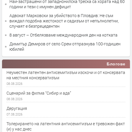
Най-застрашени от западнонилска треска са хората над 60
години и тези с имунен дефицит
Адвокат Марковски за убийството в Пловдив: Не съм
виждал подобна жестокост и садизъм от непълнолетни,
случаят е безпрецедентен
8 август – Отбелязваме международния ден на котката
Димитър Демиров от село Срем отпразнува 100-годишен
юбилей
Блогове
Неуместен латентен антисемитизъм изскочи и от консервата
на местния консерватизъм
08.08.2026
Сценарий за филма “Сибир и ада”
08.08.2026
Деругация
07.08.2026
Толерирането на латентния антисемитизъм е тревожен факт
(и) у нас днес