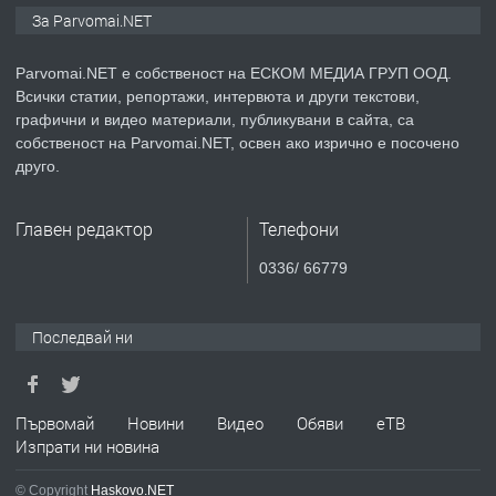
Монтажник на малки детайли за
За Parvomai.NET
медицинската индустрия
Parvomai.NET е собственост на ЕСКОМ МЕДИА ГРУП ООД.
Всички статии, репортажи, интервюта и други текстови,
преди 1 година
графични и видео материали, публикувани в сайта, са
собственост на Parvomai.NET, освен ако изрично е посочено
ПРЕДЛАГА
Уроци по Математика
друго.
Главен редактор
Телефони
преди 1 година
0336/ 66779
ПРЕДЛАГА
Продавам апартамент - гр.
Първомай
Последвай ни
преди 1 година
Първомай
Новини
Видео
Обяви
еТВ
Изпрати ни новина
ТЪРСИ
Търсим работник
© Copyright
Haskovo.NET