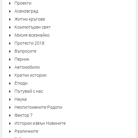
Проекти
Асеновград
Житни кръгове
Компютърен свят
Мисия всезнайко
Протести 2018
Въпросите
Перник
Автомобили
Кратки истории
Етюди
Пътувай с нас
Наука
Неопитомените Родопи
Фактор 7
Истории извън Новините
Различните