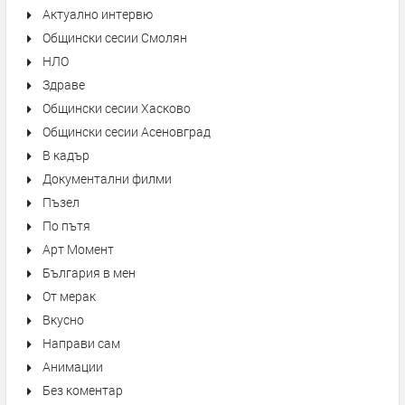
Актуално интервю
Общински сесии Смолян
НЛО
Здраве
Общински сесии Хасково
Общински сесии Асеновград
В кадър
Документални филми
Пъзел
По пътя
Арт Момент
България в мен
От мерак
Вкусно
Направи сам
Анимации
Без коментар