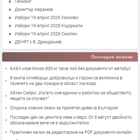
Гейминг
Димитър Аврамов
Избори 19 април 2026 Хасково
Избори 19 април 2026 Кърджали
Избори 19 април 2026 Смолян
ДЕНЯТ с В. Дремджиев
Последни новини
БАБХ иззе близо 800 кг овча лой без документи от автобус
8 екипа огнеборци, доброволци и горски се включиха в
гасенето на два пожара в област Хасково
Айтен Сабри: „Когато сме единни и работим за обществото,
нещата се случват“
Откриха ловния сезон за прелетен дивеч в България
Последен ден за цените в лева и евро: От 9 август двойното
обозначаване вече не е задължително
Практичен начин за редактиране на PDF документи онлайн