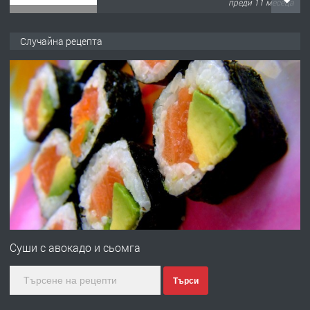
преди 11 месеца
ПРЕДЛАГА
Продава употребявани чисти и
Случайна рецепта
запазени матраци за спални.
преди 1 година
ПРЕДЛАГА
Работа за общи работници
преди 1 година
ПРЕДЛАГА
Първи поход "По стъпките на Ангел
Войвода"
Суши с авокадо и сьомга
Търси
преди 1 година
ПРЕДЛАГА