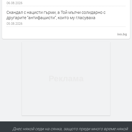
06.08.2026
Скандал с нацисти гърми, а Той мълчи солидарно с
другарите “антифашисти”, които му гласуваха
05.08.2026
ivo.bg
Днес някой седи на сянка, защото преди много време някой