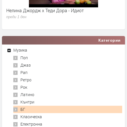
Нелина Джордж x Теди Дора - Идиот
Y
преди 1 ден
п
Категории
Музика
Поп
Джаз
Рап
Ретро
Рок
Латино
Кънтри
БГ
Класическа
Електронна