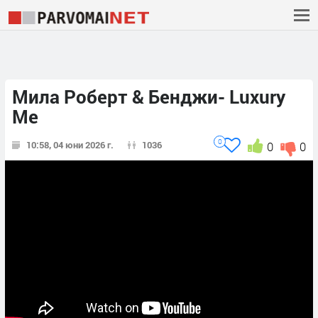
Мила Роберт & Бенджи- Luxury
Me
0
10:58, 04 юни 2026 г.
1036
0
0