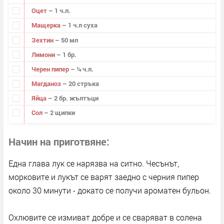
Оцет
– 1 ч.л.
Мащерка
– 1 ч.л суха
Зехтин
– 50 мл
Лимони
– 1 бр.
Черен пипер
– ¼ ч.л.
Магданоз
– 20 стръка
Яйца
– 2 бр. жълтъци
Сол
– 2 щипки
Начин на приготвяне
Една глава лук се нарязва на ситно. Чесънът,
морковите и лукът се варят заедно с черния пипер
около 30 минути - докато се получи ароматен бульон.
Охлювите се измиват добре и се сваряват в солена