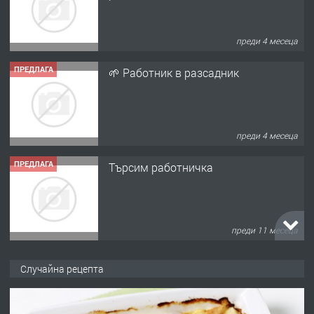
преди 4 месеца
ПРЕДЛАГА
🌱 Работник в разсадник
преди 4 месеца
ПРЕДЛАГА
Търсим работничка
преди 11 месеца
ПРЕДЛАГА
Продава употребявани чисти и
Случайна рецепта
запазени матраци за спални.