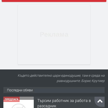
Където действително цари единодушие, там е среда на
равнодушните. Борис Крутиер
Последни обяви
ПРЕДЛАГА
Търсим работник за работа в
разсадник