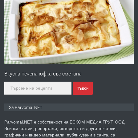
преди 1 година
ПРЕДЛАГА
Работа за общи работници
преди 1 година
ПРЕДЛАГА
Първи поход "По стъпките на Ангел
Войвода"
Вкусна печена юфка със сметана
преди 1 година
Търси
ПРЕДЛАГА
Монтажник на малки детайли за
За Parvomai.NET
медицинската индустрия
Parvomai.NET е собственост на ЕСКОМ МЕДИА ГРУП ООД.
Всички статии, репортажи, интервюта и други текстови,
преди 1 година
графични и видео материали, публикувани в сайта, са