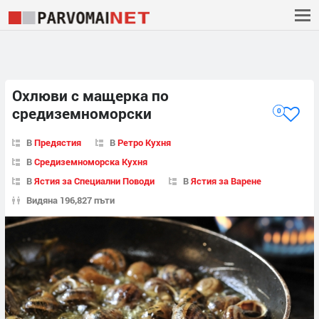
Охлюви с мащерка по
средиземноморски
0
В
Предястия
В
Ретро Кухня
В
Средиземноморска Кухня
В
Ястия за Специални Поводи
В
Ястия за Варене
Видяна 196,827 пъти