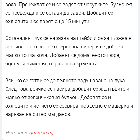
вода. Прецеждат се и се вадят от черупките. Бульонът
се прецежда и се оставя да заври. Добавят се
охлювите и се варят още 15 минути.
Останалият лук се нарязва на шайби и се запържва в
зехтина. Поръсва се с червения пипер и се добавя
малко топла вода. Добавят се доматеното пюре,
оцетът и лимонът, нарязан на кръгчета.
Всичко се готви се до пълното задушаване на лука.
След това всичко се пасира, добавят се жълтъците и
малко от зеленчуковия бульон. Добавят се и
охлювите и ястието се сервира, поръсено с мащерка и
нарязан на ситно магданоз.
Източник:
gotvach.bg