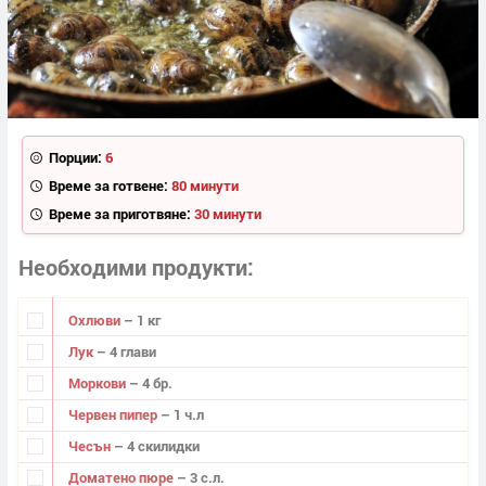
Порции:
6
Време за готвене:
80 минути
Време за приготвяне:
30 минути
Необходими продукти
Охлюви
– 1 кг
Лук
– 4 глави
Моркови
– 4 бр.
Червен пипер
– 1 ч.л
Чесън
– 4 скилидки
Доматено пюре
– 3 с.л.