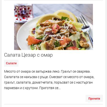
Салата Цезар с омар
Салати
Месото от омара се запържва леко. Грахът се сварява.
Салатата се накъсва с ръце. Смесват се месото от омара,
грахът, салатата, доматчетата, поръсват се с настърган
пармезан и с крутони. Приготвя се...
Прочети