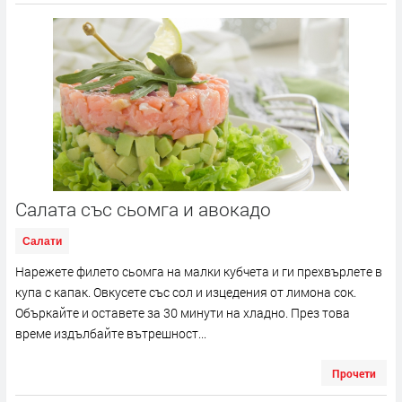
Салата със сьомга и авокадо
Салати
Нарежете филето сьомга на малки кубчета и ги прехвърлете в
купа с капак. Овкусете със сол и изцедения от лимона сок.
Объркайте и оставете за 30 минути на хладно. През това
време издълбайте вътрешност...
Прочети