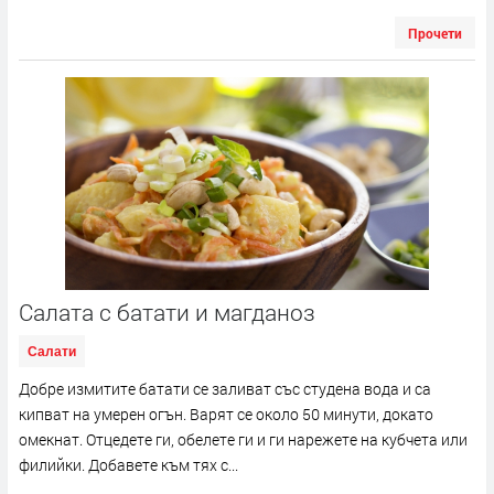
Прочети
Салата с батати и магданоз
Салати
Добре измитите батати се заливат със студена вода и са
кипват на умерен огън. Варят се около 50 минути, докато
омекнат. Отцедете ги, обелете ги и ги нарежете на кубчета или
филийки. Добавете към тях с...