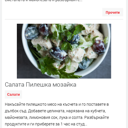
Прочети
Салата Пилешка мозайка
Салати
Накъсайте пилешкото месо на късчета и го поставете в
дълбок съд. Добавете целината, нарязана на кубчета,
майонезата, лимоновия сок, лука и солта. Разбъркайте
продуктите и ги приберете за 1 час на студ...