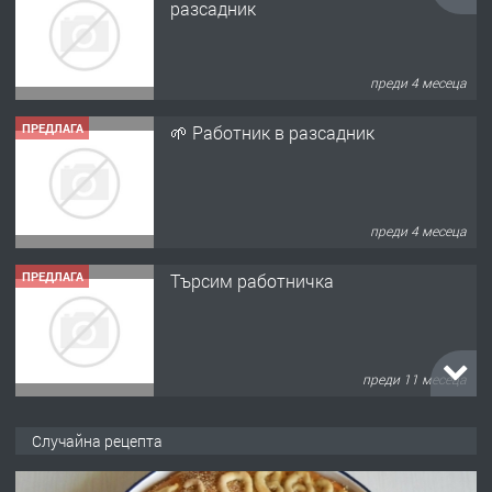
преди 4 месеца
ПРЕДЛАГА
🌱 Работник в разсадник
преди 4 месеца
ПРЕДЛАГА
Търсим работничка
преди 11 месеца
ПРЕДЛАГА
Продава употребявани чисти и
запазени матраци за спални.
Случайна рецепта