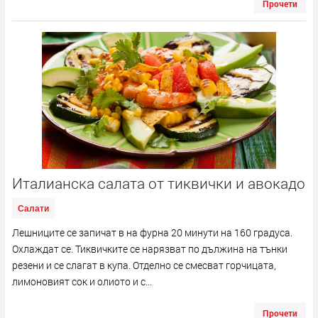
Прочети
Италианска салата от тиквички и авокадо
Салати
Лешниците се запичат в на фурна 20 минути на 160 градуса.
Охлаждат се. Тиквичките се нарязват по дължина на тънки
резени и се слагат в купа. Отделно се смесват горчицата,
лимоновият сок и олиото и с...
Прочети