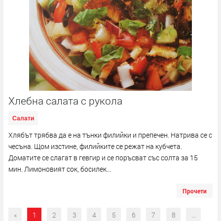
Хлебна салата с рукола
Салати
Хлябът трябва да е на тънки филийки и препечен. Натрива се с
чесъна. Щом изстине, филийките се режат на кубчета.
Доматите се слагат в гевгир и се поръсват със солта за 15
мин. Лимоновият сок, босилек...
Прочети
«
1
2
3
4
5
6
7
8
...