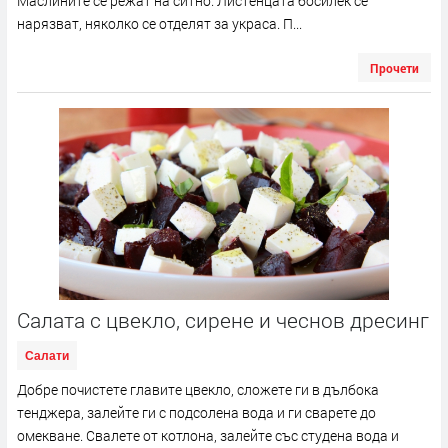
Маслините се режат на ситно. Листенцата босилек се
нарязват, няколко се отделят за украса. П...
Прочети
Салата с цвекло, сирене и чеснов дресинг
Салати
Добре почистете главите цвекло, сложете ги в дълбока
тенджера, залейте ги с подсолена вода и ги сварете до
омекване. Свалете от котлона, залейте със студена вода и