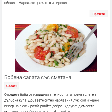
обелете. Нарежете цвеклото и сиренет...
Прочети
Бобена салата със сметана
Салати
Отцедете боба от излишната течност и го прехвърлете в
дълбока купа. Добавете ситно нарязания лук, сол и черен
пипер на вкус и разбъркайте добре. В друг съд смесете
сметаната и майонезата и разбъркайте...