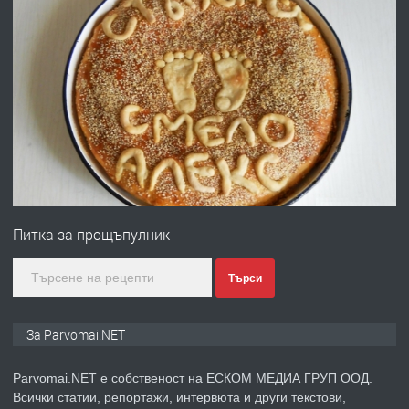
преди 1 година
ПРЕДЛАГА
Работа за общи работници
преди 1 година
ПРЕДЛАГА
Първи поход "По стъпките на Ангел
Войвода"
Питка за прощъпулник
преди 1 година
Търси
ПРЕДЛАГА
Монтажник на малки детайли за
медицинската индустрия
За Parvomai.NET
Parvomai.NET е собственост на ЕСКОМ МЕДИА ГРУП ООД.
преди 1 година
Всички статии, репортажи, интервюта и други текстови,