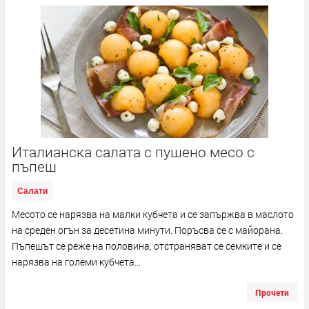
Италианска салата с пушено месо с
пъпеш
Салати
Месото се нарязва на малки кубчета и се запържва в маслото
на среден огън за десетина минути. Поръсва се с майорана.
Пъпешът се реже на половина, отстраняват се семките и се
нарязва на големи кубчета...
Прочети