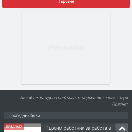
Търсене
Никой не полудява по-бързо от нормалния човек. - Тери
Пратчет
Последни обяви
ПРЕДЛАГА
Търсим работник за работа в
разсадник