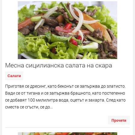
Месна сицилианска салата на скара
Салати
Приготвя се дресинг, като беконът се запържва до златисто.
Вади се от тигана и се запържва брашното, като постепенно
се добавят 100 милилитра вода, оцетът и захарта. След като
сместа се сгъсти, се до...
Прочети