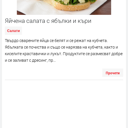
Яйчена салата с ябълки и къри
Салати
Твърдо сварените яйца се белят и се режат на кубчета.
Ябълката се почиства и също се нарязва на кубчета, както и
киселите краставички и лукът. Продуктите се размесват добре
и се заливат с дресинг, пр...
Прочети