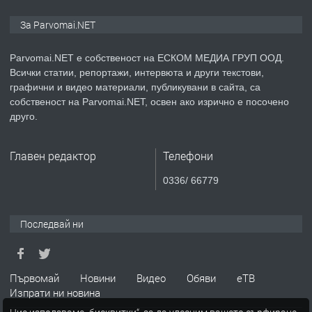
ПРЕДЛАГА
Уроци по Математика
За Parvomai.NET
Parvomai.NET е собственост на ЕСКОМ МЕДИА ГРУП ООД.
Всички статии, репортажи, интервюта и други текстови,
преди 1 година
графични и видео материали, публикувани в сайта, са
собственост на Parvomai.NET, освен ако изрично е посочено
ПРЕДЛАГА
Продавам апартамент - гр.
друго.
Първомай
Главен редактор
Телефони
преди 1 година
0336/ 66779
ТЪРСИ
Търсим работник
Последвай ни
преди 1 година
Първомай
Новини
Видео
Обяви
еТВ
Изпрати ни новина
ПРЕДЛАГА
Търсим работник за работа в