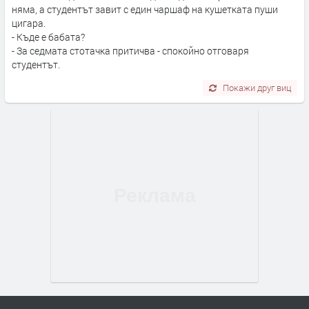
няма, а студентът завит с един чаршаф на кушетката пуши
цигара.
- Къде е бабата?
- За седмата стотачка притичва - спокойно отговаря
студентът.
Покажи друг виц