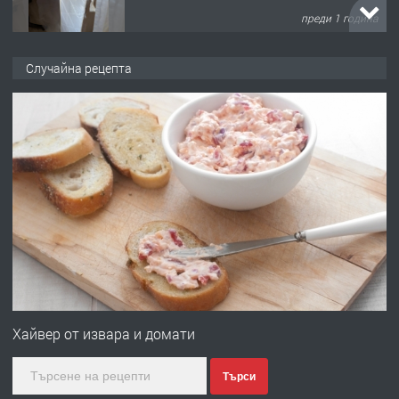
преди 1 година
ПРЕДЛАГА
Работа за общи работници
Случайна рецепта
преди 1 година
ПРЕДЛАГА
Първи поход "По стъпките на Ангел
Войвода"
преди 1 година
ПРЕДЛАГА
Монтажник на малки детайли за
медицинската индустрия
Хайвер от извара и домати
Търси
преди 1 година