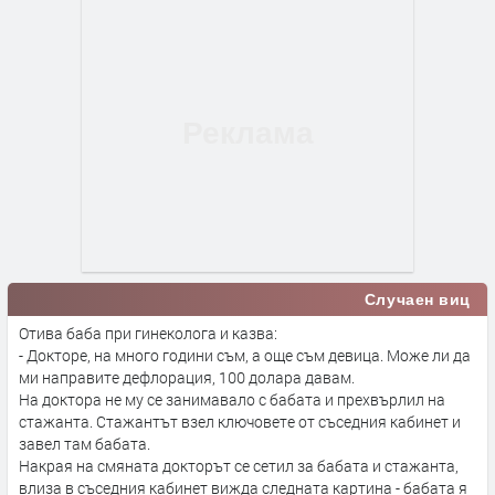
Случаен виц
Отива баба при гинеколога и казва:
- Докторе, на много години съм, а още съм девица. Може ли да
ми направите дефлорация, 100 долара давам.
На доктора не му се занимавало с бабата и прехвърлил на
стажанта. Стажантът взел ключовете от съседния кабинет и
завел там бабата.
Накрая на смяната докторът се сетил за бабата и стажанта,
влиза в съседния кабинет вижда следната картина - бабата я