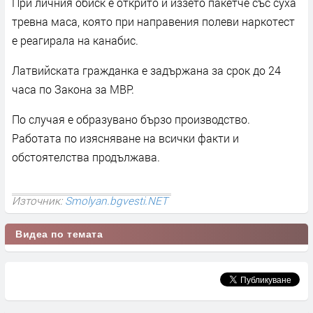
При личния обиск е открито и иззето пакетче със суха
тревна маса, която при направения полеви наркотест
е реагирала на канабис.
Латвийската гражданка е задържана за срок до 24
часа по Закона за МВР.
По случая е образувано бързо производство.
Работата по изясняване на всички факти и
обстоятелства продължава.
Източник:
Smolyan.bgvesti.NET
Видеа по темата