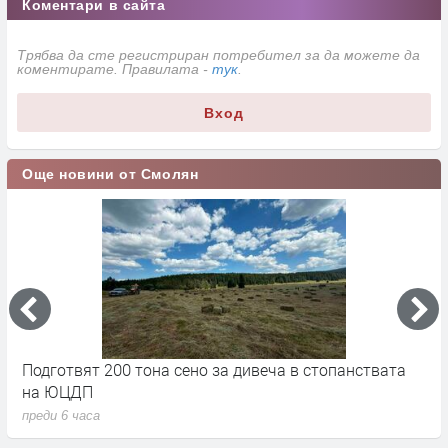
Коментари в сайта
Трябва да сте регистриран потребител за да можете да
коментирате. Правилата -
тук
.
Вход
Още новини от Смолян
ки
Подготвят 200 тона сено за дивеча в стопанствата
П
на ЮЦДП
с
преди 6 часа
п