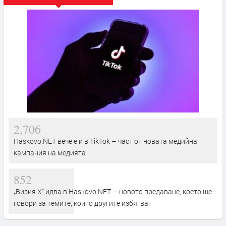
2,706
Haskovo.NET вече е и в TikTok – част от новата медийна
кампания на медията
852
„Визия Х“ идва в Haskovo.NET – новото предаване, което ще
говори за темите, които другите избягват