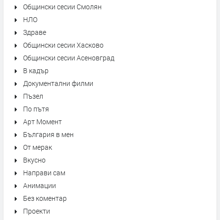
Общински сесии Смолян
НЛО
Здраве
Общински сесии Хасково
Общински сесии Асеновград
В кадър
Документални филми
Пъзел
По пътя
Арт Момент
България в мен
От мерак
Вкусно
Направи сам
Анимации
Без коментар
Проекти