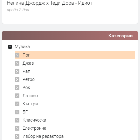
Нелина Джордж x Теди Дора - Идиот
Y
преди 2 дни
п
Категории
Музика
Поп
Джаз
Рап
Ретро
Рок
Латино
Кънтри
БГ
Класическа
Електронна
Избор на редактора