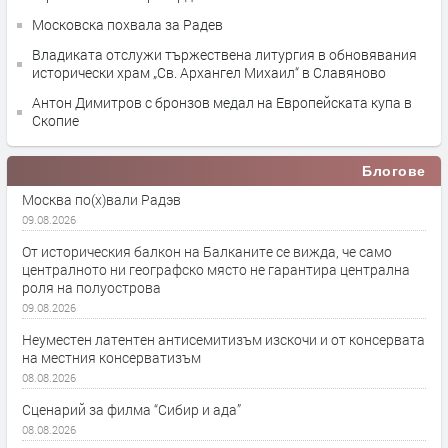
Московска похвала за Радев
Владиката отслужи тържествена литургия в обновявания
исторически храм „Св. Архангел Михаил“ в Славяново
Антон Димитров с бронзов медал на Европейската купа в
Скопие
Блогове
Москва по(х)вали Радэв
09.08.2026
От историческия балкон на Балканите се вижда, че само
централното ни географско място не гарантира централна
роля на полуострова
09.08.2026
Неуместен латентен антисемитизъм изскочи и от консервата
на местния консерватизъм
08.08.2026
Сценарий за филма “Сибир и ада”
08.08.2026