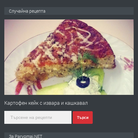
ПРЕДЛАГА
Продава употребявани чисти и
Случайна рецепта
запазени матраци за спални.
преди 1 година
ПРЕДЛАГА
Работа за общи работници
преди 1 година
ПРЕДЛАГА
Първи поход "По стъпките на Ангел
Войвода"
Картофен кейк с извара и кашкавал
Търси
преди 1 година
ПРЕДЛАГА
Монтажник на малки детайли за
За Parvomai.NET