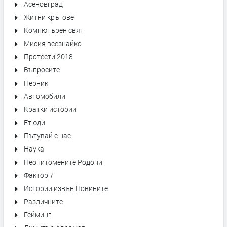
Асеновград
Житни кръгове
Компютърен свят
Мисия всезнайко
Протести 2018
Въпросите
Перник
Автомобили
Кратки истории
Етюди
Пътувай с нас
Наука
Неопитомените Родопи
Фактор 7
Истории извън Новините
Различните
Гейминг