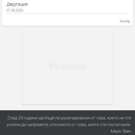
Деругация
07.08.2026
ivo.bg
След 20 години ще бъде по-разочаровани от това, което не сте
успяли да направите, отколкото от това, което сте постигнали.
Марк Твен