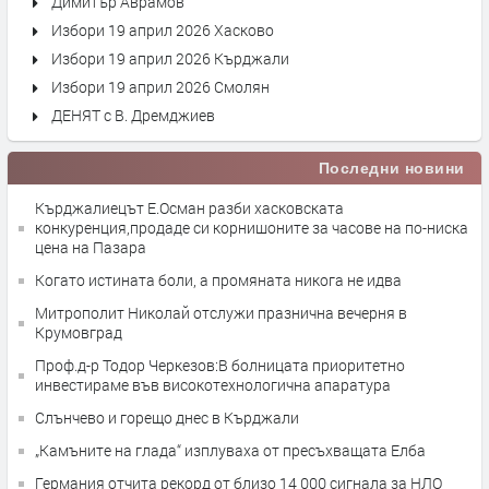
Димитър Аврамов
Избори 19 април 2026 Хасково
Избори 19 април 2026 Кърджали
Избори 19 април 2026 Смолян
ДЕНЯТ с В. Дремджиев
Последни новини
Кърджалиецът Е.Осман разби хасковската
конкуренция,продаде си корнишоните за часове на по-ниска
цена на Пазара
Когато истината боли, а промяната никога не идва
Митрополит Николай отслужи празнична вечерня в
Крумовград
Проф.д-р Тодор Черкезов:В болницата приоритетно
инвестираме във високотехнологична апаратура
Слънчево и горещо днес в Кърджали
„Камъните на глада“ изплуваха от пресъхващата Елба
Германия отчита рекорд от близо 14 000 сигнала за НЛО