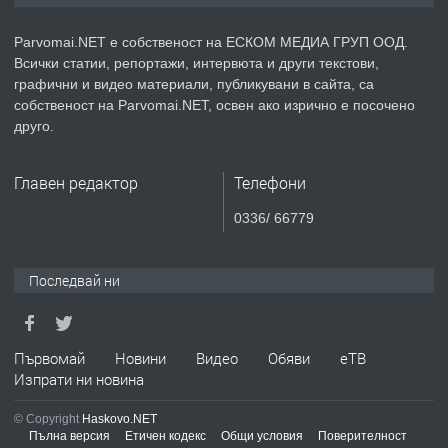
медицинската индустрия
Parvomai.NET е собственост на ЕСКОМ МЕДИА ГРУП ООД.
Всички статии, репортажи, интервюта и други текстови,
преди 1 година
графични и видео материали, публикувани в сайта, са
собственост на Parvomai.NET, освен ако изрично е посочено
ПРЕДЛАГА
Уроци по Математика
друго.
Главен редактор
Телефони
преди 1 година
0336/ 66779
ПРЕДЛАГА
Продавам апартамент - гр.
Първомай
Последвай ни
преди 1 година
Първомай
Новини
Видео
Обяви
еТВ
Изпрати ни новина
ТЪРСИ
Търсим работник
© Copyright
Haskovo.NET
Пълна версия
Етичен кодекс
Общи условия
Поверителност