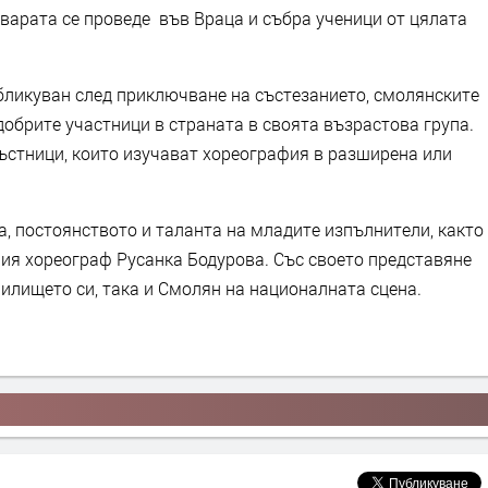
варата се проведе във Враца и събра ученици от цялата
ликуван след приключване на състезанието, смолянските
обрите участници в страната в своята възрастова група.
ръстници, които изучават хореография в разширена или
а, постоянството и таланта на младите изпълнители, както
ния хореограф Русанка Бодурова. Със своето представяне
илището си, така и Смолян на националната сцена.