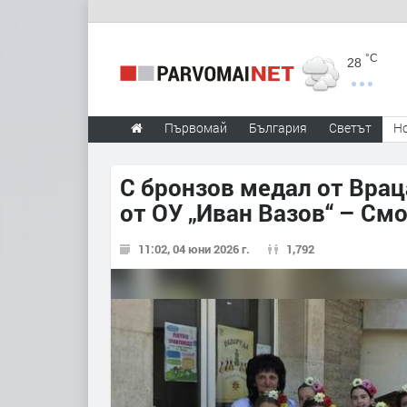
°C
28
Първомай
България
Светът
Н
С бронзов медал от Врац
от ОУ „Иван Вазов“ – См
11:02, 04 юни 2026 г.
1,792