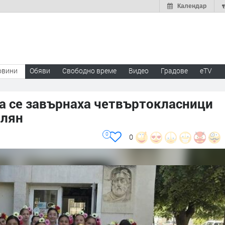
Календар
овини
Обяви
Свободно време
Видео
Градове
eTV
а се завърнаха четвъртокласници
олян
0
0