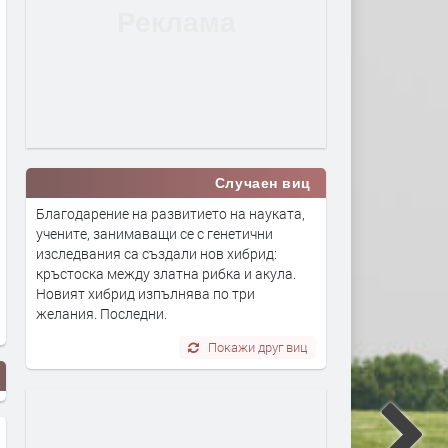
Случаен виц
Благодарение на развитието на науката,
учените, занимаващи се с генетични
изследвания са създали нов хибрид:
кръстоска между златна рибка и акула.
Новият хибрид изпълнява по три
желания. Последни.
Покажи друг виц