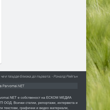
Нов електромобил ще обслужва
"Родопа" стартира новия 
социалните услуги в община
в Пловдив след промяна 
Златоград
домакинството
преди 14 часа
преди 14 часа
че е твърде близка до първата. - Роналд Рейгън
а Parvomai.NET
vomai.NET е собственост на ЕСКОМ МЕДИА
П ООД. Всички статии, репортажи, интервюта и
ги текстови, графични и видео материали,