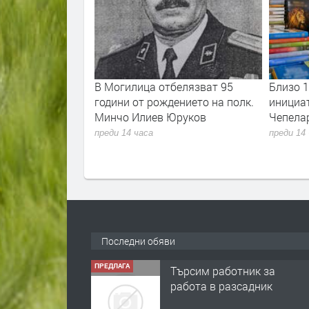
Смилянския
В Могилица отбелязват 95
Близо 1
оведе на 17
години от рождението на полк.
инициа
ди
Минчо Илиев Юруков
Чепелар
е избори
преди 14 часа
преди 14
Последни обяви
ПРЕДЛАГА
Търсим работник за
работа в разсадник