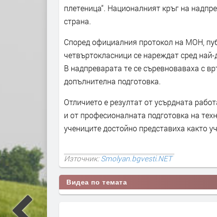
плетеница“. Националният кръг на надпре
страна.
Според официалния протокол на МОН, пуб
четвъртокласници се нареждат сред най-д
В надпреварата те се съревноваваха с в
допълнителна подготовка.
Отличието е резултат от усърдната работ
и от професионалната подготовка на тех
учениците достойно представиха както уч
Източник:
Smolyan.bgvesti.NET
Видеа по темата