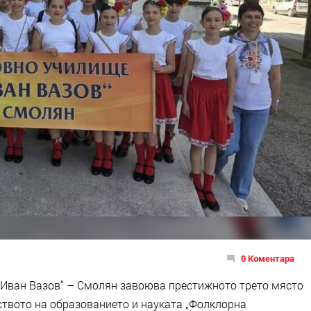
0 Коментара
 „Иван Вазов“ – Смолян завоюва престижното трето място
твото на образованието и науката „Фолклорна