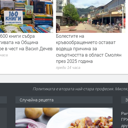
600 книги събра
Болестите на
тивата на Община
кръвообращението остават
е в чест на Васил Дечев
водеща причина за
смъртността в област Смолян
 часа
през 2025 година
преди 14 часа
Политиката е втората най-стара професия. Мисля, 
Случайна рецепта
З
Par
ГРУ
дру