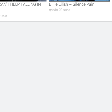
N
Billie Eilish – Silence Pain
Ivo Dimchev - BLIND
преди 22 часа
преди 22 часа