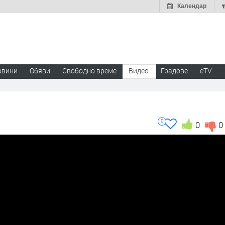
Календар
овини
Обяви
Свободно време
Видео
Градове
eTV
0
0
0