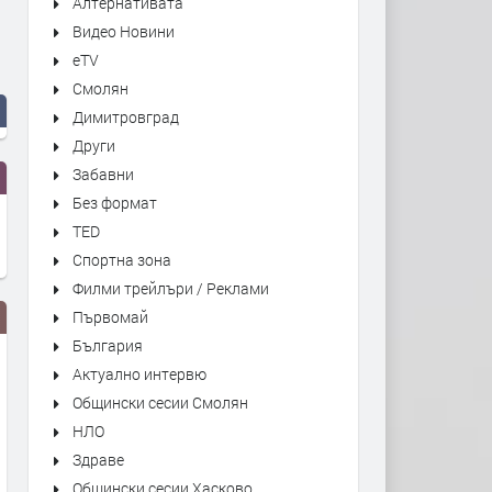
Алтернативата
Видео Новини
eTV
Смолян
Димитровград
Други
Забавни
Без формат
TED
Спортна зона
Филми трейлъри / Реклами
Първомай
България
Актуално интервю
Общински сесии Смолян
НЛО
Здраве
Общински сесии Хасково