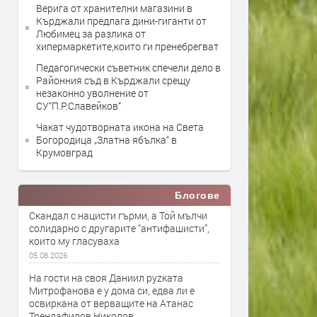
Верига от хранителни магазини в
Кърджали предлага дини-гиганти от
Любимец за разлика от
хипермаркетите,които ги пренебрегват
Педагогически съветник спечели дело в
Районния съд в Кърджали срещу
незаконно уволнение от
СУ“П.Р.Славейков“
Чакат чудотворната икона на Света
Богородица „Златна ябълка“ в
Крумовград
Блогове
Скандал с нацисти гърми, а Той мълчи
солидарно с другарите “антифашисти”,
които му гласуваха
05.08.2026
На гости на своя Даниил руzката
Митрофанова е у дома си, едва ли е
освиркана от верващите на Атанас
Трендафилов Николов