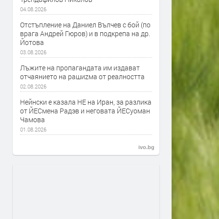
04.08.2026
Отстъпление на Даниел Вълчев с бой (по
врага Андрей Гюров) и в подкрепа на др.
Йотова
03.08.2026
Лъжите на пропагандата им издават
отчаянието на рашиzма от реалността
02.08.2026
Нейнски е казала НЕ на Иран, за разлика
от ЙЕСмена Радэв и неговата ЙЕСуоман
Чамова
01.08.2026
ivo.bg