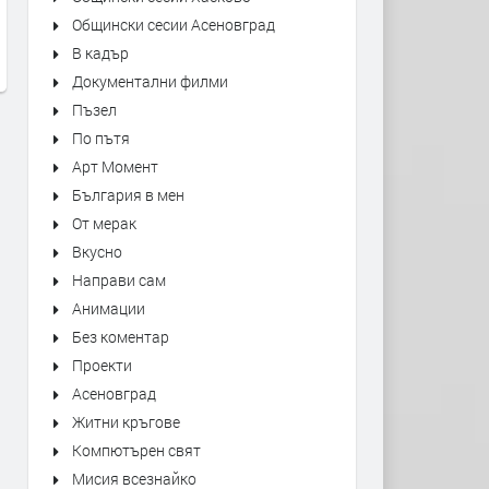
Electric Light Orchestra - Rock n'
Electric Light
Общински сесии Асеновград
Roll Is King
The Moon
В кадър
преди 22 часа
преди 22 часа
Документални филми
Пъзел
По пътя
Арт Момент
България в мен
От мерак
Вкусно
Направи сам
Анимации
Без коментар
Проекти
Асеновград
Житни кръгове
Компютърен свят
Мисия всезнайко