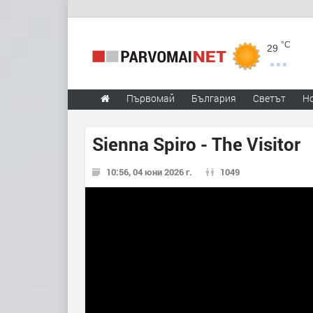
°C
29
Първомай
България
Светът
Н
Sienna Spiro - The Visitor
10:56, 04 юни 2026 г.
1049