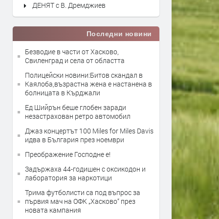
ДЕНЯТ с В. Дремджиев
Последни новини
Безводие в части от Хасково,
Свиленград и села от областта
Полицейски новини:Битов скандал в
Каялоба,възрастна жена е настанена в
болницата в Кърджали
Ед Шийрън беше глобен заради
незастрахован ретро автомобил
Джаз концертът 100 Miles for Miles Davis
идва в България през ноември
Преображение Господне е!
Задържаха 44-годишен с оксикодон и
лаборатория за наркотици
Трима футболисти са под въпрос за
първия мач на ОФК „Хасково“ през
новата кампания