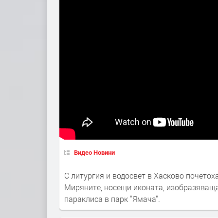
Видео Новини
С литургия и водосвет в Хасково почетох
Миряните, носещи иконата, изобразяваща
параклиса в парк "Ямача".