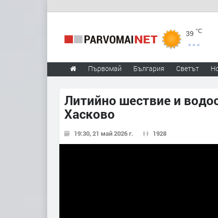
°C
39
Първомай
България
Светът
Н
Литийно шествие и водос
Хасково
19:30, 21 май 2026 г.
1928