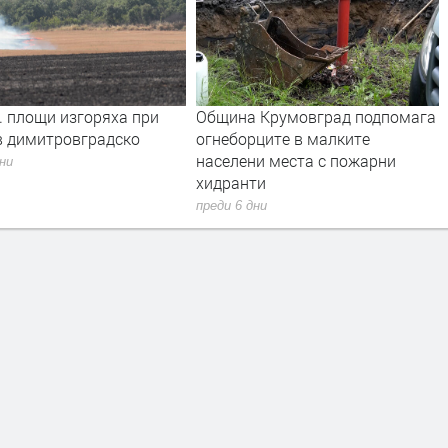
. площи изгоряха при
Община Крумовград подпомага
в димитровградско
огнеборците в малките
населени места с пожарни
дни
хидранти
преди 6 дни