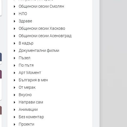
Общински сесии Смолян
НЛО
Здраве
Общински сесии Хасково
Общински сесии Асеновград
В кадър
Документални филми
Пъзел
По пътя
Арт Момент
България в мен
От мерак
Вкусно
Направи сам
Анимации
Без коментар
Проекти