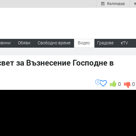
Календар
овини
Обяви
Свободно време
Видео
Градове
eTV
вет за Възнесение Господне в
0
0
0