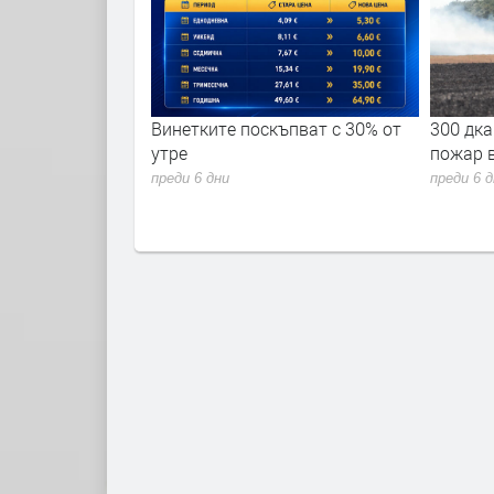
ремериха сили в
Винетките поскъпват с 30% от
300 дка
 академия 2026"
утре
пожар 
преди 6 дни
преди 6 