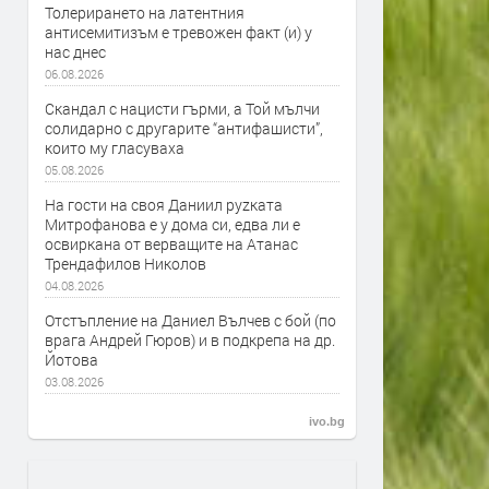
Толерирането на латентния
антисемитизъм е тревожен факт (и) у
нас днес
06.08.2026
Скандал с нацисти гърми, а Той мълчи
солидарно с другарите “антифашисти”,
които му гласуваха
05.08.2026
На гости на своя Даниил руzката
Митрофанова е у дома си, едва ли е
освиркана от верващите на Атанас
Трендафилов Николов
04.08.2026
Отстъпление на Даниел Вълчев с бой (по
врага Андрей Гюров) и в подкрепа на др.
Йотова
03.08.2026
ivo.bg