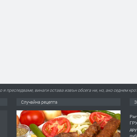
о я преследваме, винаги остава извън обсега ни, но, ако седнем кро
Случайна рецепта
З
Par
ГРУ
дру
пуб