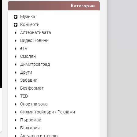
Категории
Музика
Концерти
Алтернативата
Видео Новини
eTV
Смолян
Димитровград
Други
Забавни
Без формат
TED
Спортна зона
Филми трейлъри / Реклами
Първомай
България
Актуално интервю