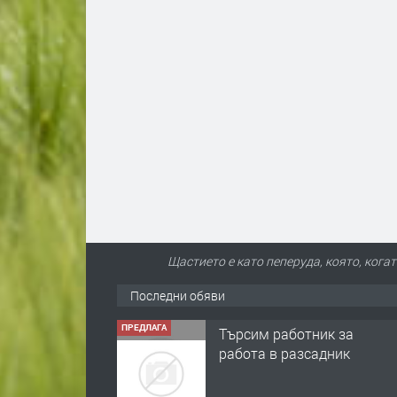
Щастието е като пеперуда, която, когат
Последни обяви
ПРЕДЛАГА
Търсим работник за
работа в разсадник