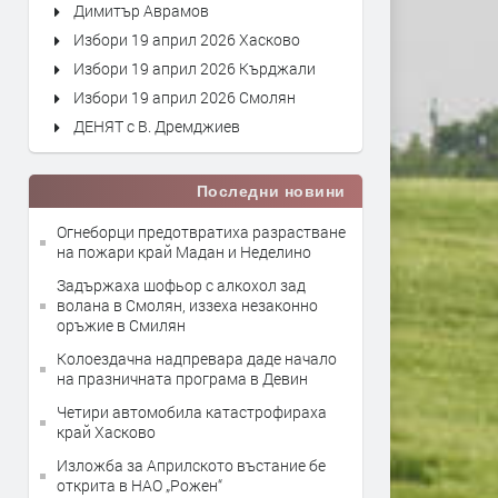
Димитър Аврамов
Избори 19 април 2026 Хасково
Избори 19 април 2026 Кърджали
Избори 19 април 2026 Смолян
ДЕНЯТ с В. Дремджиев
Последни новини
Огнеборци предотвратиха разрастване
на пожари край Мадан и Неделино
Задържаха шофьор с алкохол зад
волана в Смолян, иззеха незаконно
оръжие в Смилян
Колоездачна надпревара даде начало
на празничната програма в Девин
Четири автомобила катастрофираха
край Хасково
Изложба за Априлското въстание бе
открита в НАО „Рожен“