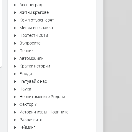
Асеновград
Житни кръгове
Компютърен свят
Мисия всезнайко
Първо издание на „Записки по
Оставиха в ареста трима
Протести 2018
българските въстания“ от 1892
мъже, обвинени в побой 
Въпросите
г. може да се види в архива на
спасител. Роднините им
Перник
Кърджали
окупираха съда
Автомобили
преди 6 дни
преди 1 седмица
Кратки истории
Етюди
Пътувай с нас
Наука
Неопитомените Родопи
Фактор 7
Истории извън Новините
Различните
Гейминг