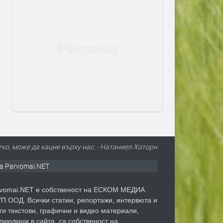
тко, може да кацне върху нас. - Натаниел Хоторн
а Parvomai.NET
vomai.NET е собственост на ЕСКОМ МЕДИА
П ООД. Всички статии, репортажи, интервюта и
ги текстови, графични и видео материали,
ликувани в сайта, са собственост на