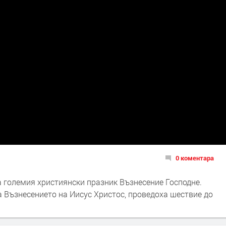
0 коментара
а големия християнски празник Възнесение Господне.
 Възнесението на Иисус Христос, проведоха шествие до