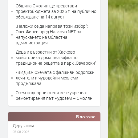
Община Смолян ще представи
проектобюджета за 2026 г. на публично
обсъждане на 14 август
„Наложи се да направя този избор“:
Олег Филев пред Haskovo.NET за
напускането на Областна
администрация
Деца и възрастни от Хасково
майсториха домашна юфка по
традиционна рецепта в парк „Овчарски“
/ВИДЕО/ Схемата с фалшиви родопски
лечители и чудодейни мехлеми
продължава
Осем подпорни стени вече укрепват
ремонтирания път Рудозем – Смолян
Блогове
Деругация
07.08.2026