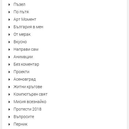
Пъзел
По пътя
Арт Момент
България в мен
От мерак
Вкусно
Направи сам
Анимации
Без коментар
Проекти
Асеновград
Житни кръгове
Компютърен свят
Мисия всезнайко
Протести 2018
Въпросите
Перник