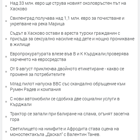
Над 33 млн. евро ще струва новият околовръстен път на
Хасково
Свиленград получава над 1,1 млн. евро за почистване и
укрепване на река Марица
Съдът в Хасково остави в ареста турски гражданин с
присъда за сексуално насилие над дете и нощно проникване
в жилище
Европрокуратурата влезе във В и К Кърджали,проверява
харченето на евросредства
От 9 август приключва двойното етикетиране - какво се
променя за потребителите
Млад пилот напуска ВВС със скандално обръщение към
Румен Радев и компания
С нови автомобили се сдобиха две социални услуги в
Кърджали
Трактор се запали при балиране на слама, огънят засегна
гора
Светилището на нимфите и Афродита става сцена на
моноспектакъла „Даскал“ с Валентин Танев.