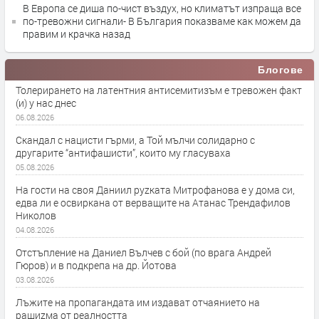
В Европа се диша по-чист въздух, но климатът изпраща все
по-тревожни сигнали- В България показваме как можем да
правим и крачка назад
Блогове
Толерирането на латентния антисемитизъм е тревожен факт
(и) у нас днес
06.08.2026
Скандал с нацисти гърми, а Той мълчи солидарно с
другарите “антифашисти”, които му гласуваха
05.08.2026
На гости на своя Даниил руzката Митрофанова е у дома си,
едва ли е освиркана от верващите на Атанас Трендафилов
Николов
04.08.2026
Отстъпление на Даниел Вълчев с бой (по врага Андрей
Гюров) и в подкрепа на др. Йотова
03.08.2026
Лъжите на пропагандата им издават отчаянието на
рашиzма от реалността