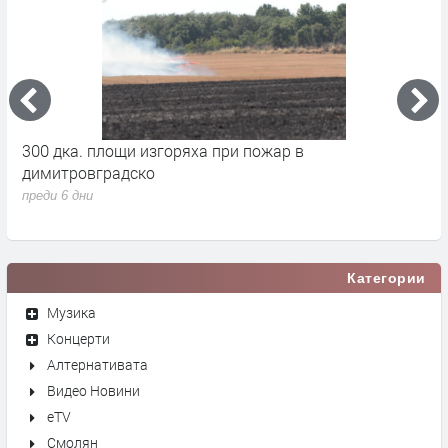
300 дка. площи изгоряха при пожар в
О
димитровградско
м
преди 6 дни
п
Категории
Музика
Концерти
Алтернативата
Видео Новини
eTV
Смолян