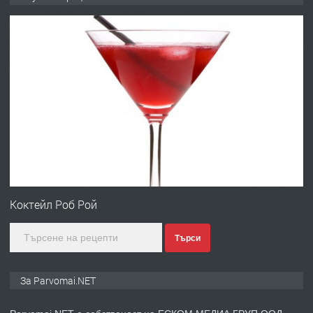
преди 1 година
ПРЕДЛАГА
Първи поход "По стъпките на Ангел
Войвода"
преди 1 година
ПРЕДЛАГА
Монтажник на малки детайли за
медицинската индустрия
Коктейл Роб Рой
Търси
преди 1 година
ПРЕДЛАГА
Уроци по Математика
За Parvomai.NET