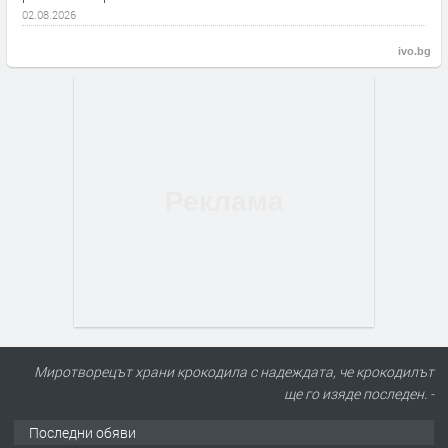
02.08.2026
ivo.bg
Миротворецът храни крокодила с надеждата, че крокодилът
ще го изяде последен. -
Последни обяви