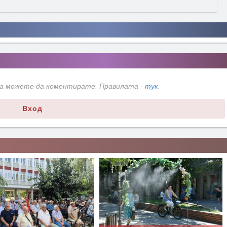
да можете да коментирате. Правилата -
тук
.
Вход