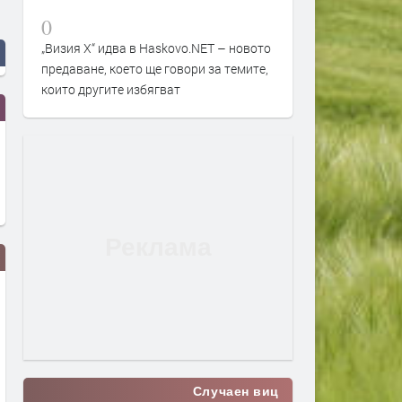
0
„Визия Х“ идва в Haskovo.NET – новото
предаване, което ще говори за темите,
които другите избягват
Случаен виц