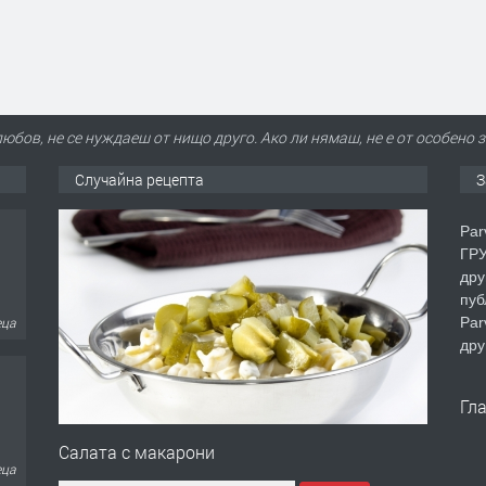
юбов, не се нуждаеш от нищо друго. Ако ли нямаш, не е от особено
Случайна рецепта
З
Par
ГРУ
дру
пуб
еца
Par
дру
Гл
Салата с макарони
еца