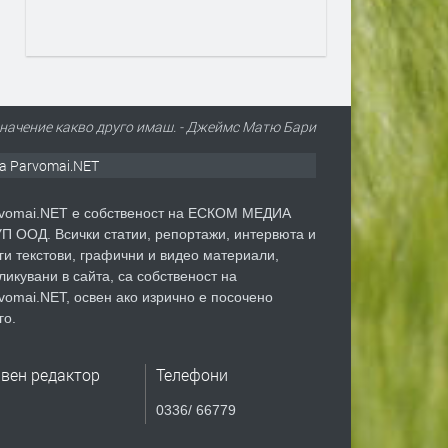
 значение какво друго имаш. - Джеймс Матю Бари
а Parvomai.NET
vomai.NET е собственост на ЕСКОМ МЕДИА
П ООД. Всички статии, репортажи, интервюта и
ги текстови, графични и видео материали,
ликувани в сайта, са собственост на
vomai.NET, освен ако изрично е посочено
го.
авен редактор
Телефони
0336/ 66779