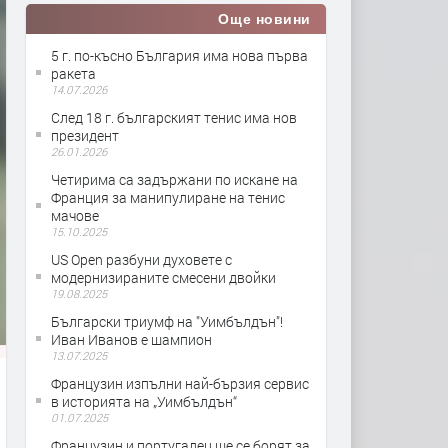
Още новини
5 г. по-късно България има нова първа
ракета
14.07.2026
След 18 г. българският тенис има нов
президент
26.01.2026
Четирима са задържани по искане на
Франция за манипулиране на тенис
мачове
15.10.2025
US Open разбуни духовете с
модернизираните смесени двойки
19.08.2025
Български триумф на "Уимбълдън"!
Иван Иванов е шампион
13.07.2025
Французин изпълни най-бързия сервис
в историята на „Уимбълдън“
01.07.2025
Французин и португалец ще се борят за