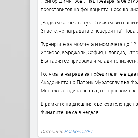
„Григор Димитров“. Надпреварата бе откр
представител на фондацията, носеща им
„Радвам се, че сте тук. Стискам ви палци
Знаете, че наградата е невероятна“. Тов
Турнирът е за момчета и момичета до 12 
Хасково, Кърджали, София, Пловдив, Стара
България се прибраха и млади тенисисти,
Голямата награда за победителите в два
Академията на Патрик Муратоглу във Фра
Миналата година по същата програма за
В рамките на днешния състезателен ден з
Финалите ще са в неделя.
Източник:
Haskovo.NET