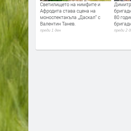
де
Светилището на нимфите и
Димитровгра
лната
Афродита става сцена на
бригадирска 
о повод 80
моноспектакъла „Даскал“ с
80 години от
аното
Валентин Танев.
бригадирско
е в
преди 1 ден
преди 2 дни