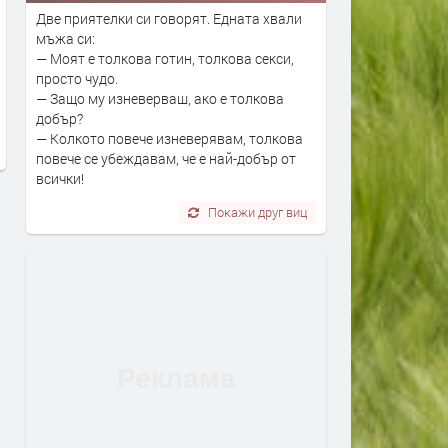
., Тони Димитрова, Deep
Районен съд – Димитровград
Две приятелки си говорят. Едната хвали
Project, Вики Алмазиду,
получи финансиране за
мъжа си:
а и впечатляващо
цялостно енергийно
— Моят е толкова готин, толкова секси,
просто чудо.
ехническо шоу за
обновяване на съдебната
— Защо му изневерваш, ако е толкова
ика на Димитровград
сграда
добър?
3 дни
преди 3 дни
— Колкото повече изневерявам, толкова
повече се убеждавам, че е най-добър от
всички!
Покажи друг виц