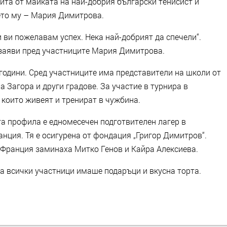
ита от майката на най-добрия български тенисист и
ето му – Мария Димитрова.
 и ви пожелавам успех. Нека най-добрият да спечели“.
а заяви пред участниците Мария Димитрова.
години. Сред участниците има представители на школи от
 Загора и други градове. За участие в турнира в
 които живеят и тренират в чужбина.
та профила е едномесечен подготвителен лагер в
нция. Тя е осигурена от фондация „Григор Димитров“.
 Франция заминаха Митко Генов и Кайра Алексиева.
а всички участници имаше подаръци и вкусна торта.