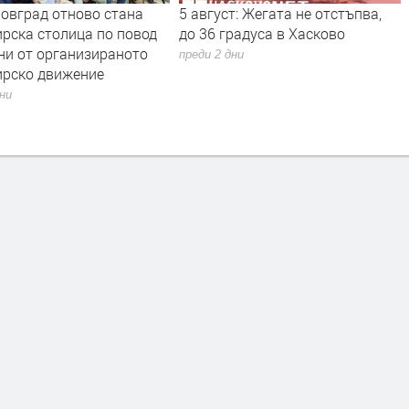
д отново стана
5 август: Жегата не отстъпва,
Б.Т.Р
столица по повод
до 36 градуса в Хасково
Zone 
 организираното
Нелин
преди 2 дни
 движение
пирот
празн
преди 