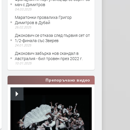
мач с Димитров
04.03.2025
Маратонки провалиха Григор
Димитров в Дубай
26.02.2025
Джокович се отказа след първия сет от
1/2-финала със Зверев
24.01.2025
Джокович забърка нов скандал в
Австралия - бил тровен през 2022 г.
10.01.2025
Препоръчано видео