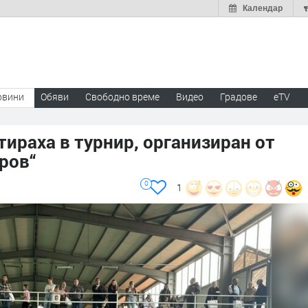
Календар
овини
Обяви
Свободно време
Видео
Градове
eTV
тираха в турнир, организиран от
ров“
0
1