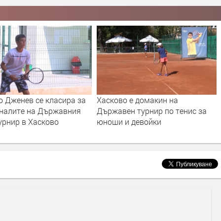
 класира за
Хасково е домакин на
Лилия Дим
Държавния
Държавен турнир по тенис за
новия сезо
сково
юноши и девойки
на междун
републикан