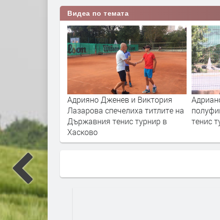
Видеа по темата
“ за
Адрияно Дженев и Виктория
Адриано Дженев се
Лазарова спечелиха титлите на
полуфиналите на 
Държавния тенис турнир в
тенис турнир в Ха
Хасково