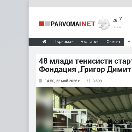
°C
26
Първомай
България
Светът
Н
48 млади тенисисти стар
Фондация „Григор Димит
14:50, 22 май 2026 г.
3,699