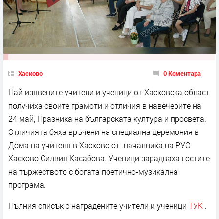
Хасково
0 Коментара
Най-изявените учители и ученици от Хасковска област
получиха своите грамоти и отличия в навечерите на
24 май, Празника на българската култура и просвета.
Отличията бяха връчени на специална церемония в
Дома на учителя в Хасково от началника на РУО
Хасково Силвия Касабова. Ученици зарадваха гостите
на тържеството с богата поетично-музикална
програма.
Пълния списък с наградените учители и ученици
ТУК
.