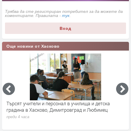
Трябва да сте регистриран потребител за да можете да
коментирате. Правилата -
тук
.
Вход
Още новини от Хасково
Търсят учители и персонал в училища и детска
П
градина в Хасково, Димитровград и Любимец
у
преди 4 часа
п