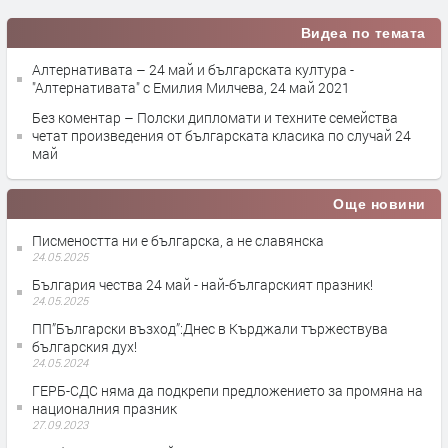
Видеа по темата
Алтернативата – 24 май и българската култура -
"Алтернативата" с Емилия Милчева, 24 май 2021
Без коментар – Полски дипломати и техните семейства
четат произведения от българската класика по случай 24
май
Още новини
Писмеността ни е българска, а не славянска
24.05.2025
България чества 24 май - най-българският празник!
24.05.2025
ПП”Български възход”:Днес в Кърджали тържествува
българския дух!
24.05.2024
ГЕРБ-СДС няма да подкрепи предложението за промяна на
националния празник
27.09.2023