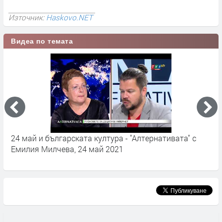
Източник:
Haskovo.NET
Видеа по темата
24 май и българската култура - "Алтернативата" с
3
Емилия Милчева, 24 май 2021
н