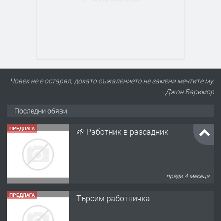
Човек не е остарял, докато съжалението не замени мечтите му.
- Джон Баримор
Последни обяви
ПРЕДЛАГА
🌱 Работник в разсадник
преди 4 месеца
ПРЕДЛАГА
Търсим работничка