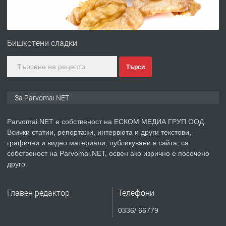
ПРЕДЛАГА
Монтажник на малки детайли за
медицинската индустрия
Бишкотени сладки
Търси
преди 1 година
ПРЕДЛАГА
Уроци по Математика
За Parvomai.NET
Parvomai.NET е собственост на ЕСКОМ МЕДИА ГРУП ООД.
Всички статии, репортажи, интервюта и други текстови,
преди 1 година
графични и видео материали, публикувани в сайта, са
собственост на Parvomai.NET, освен ако изрично е посочено
ПРЕДЛАГА
Продавам апартамент - гр.
друго.
Първомай
Главен редактор
Телефони
преди 1 година
0336/ 66779
ТЪРСИ