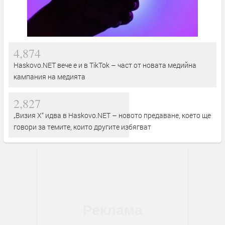
4,874
Haskovo.NET вече е и в TikTok – част от новата медийна
кампания на медията
2,827
„Визия Х“ идва в Haskovo.NET – новото предаване, което ще
говори за темите, които другите избягват