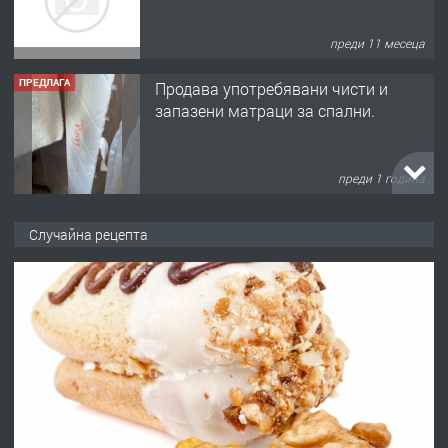
преди 11 месеца
ПРЕДЛАГА
Продава употребявани чисти и
запазени матраци за спални.
преди 1 година
ПРЕДЛАГА
Работа за общи работници
Случайна рецепта
преди 1 година
ПРЕДЛАГА
Първи поход "По стъпките на Ангел
Войвода"
преди 1 година