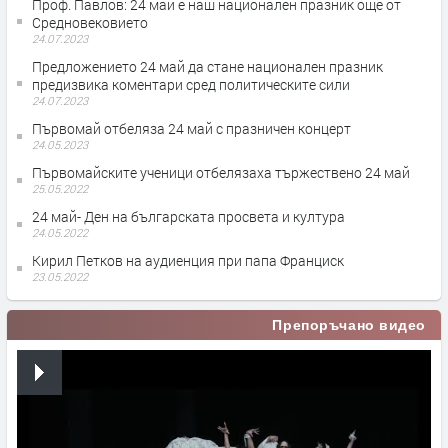
Проф. Павлов: 24 май е наш национален празник още от
Средновековието
24.07.2023
Предложението 24 май да стане национален празник
предизвика коментари сред политическите сили
24.07.2023
Първомай отбеляза 24 май с празничен концерт
24.05.2023
Първомайските ученици отбелязаха тържествено 24 май
25.05.2022
24 май- Ден на българската просвета и култура
24.05.2022
Кирил Петков на аудиенция при папа Франциск
23.05.2022
Препоръчано видео