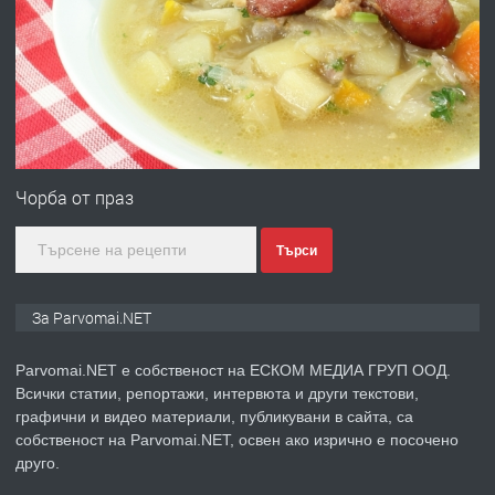
Работа за общи работници
преди 1 година
ПРЕДЛАГА
Първи поход "По стъпките на Ангел
Войвода"
Чорба от праз
Търси
преди 1 година
ПРЕДЛАГА
Монтажник на малки детайли за
За Parvomai.NET
медицинската индустрия
Parvomai.NET е собственост на ЕСКОМ МЕДИА ГРУП ООД.
Всички статии, репортажи, интервюта и други текстови,
преди 1 година
графични и видео материали, публикувани в сайта, са
собственост на Parvomai.NET, освен ако изрично е посочено
ПРЕДЛАГА
Уроци по Математика
друго.