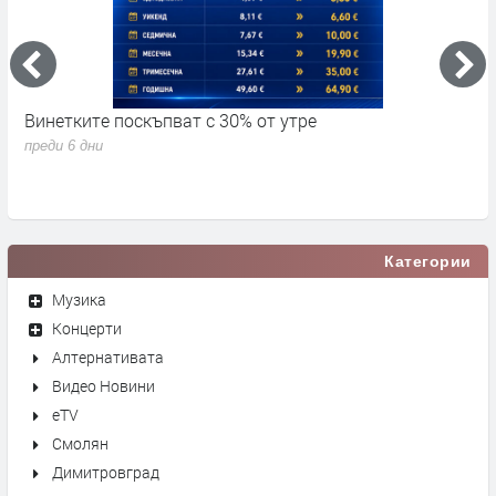
Винетките поскъпват с 30% от утре
3
д
преди 6 дни
п
Категории
Музика
Концерти
Алтернативата
Видео Новини
eTV
Смолян
Димитровград