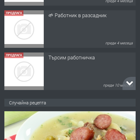
преди 4 месеца
ПРЕДЛАГА
🌱 Работник в разсадник
преди 4 месеца
ПРЕДЛАГА
Търсим работничка
преди 10 месеца
ПРЕДЛАГА
Продава употребявани чисти и
Случайна рецепта
запазени матраци за спални.
преди 1 година
ПРЕДЛАГА