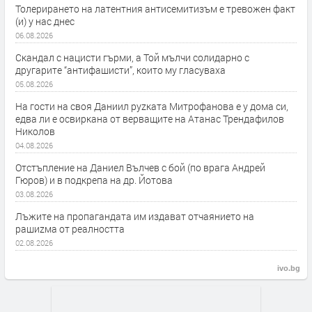
Толерирането на латентния антисемитизъм е тревожен факт
(и) у нас днес
06.08.2026
Скандал с нацисти гърми, а Той мълчи солидарно с
другарите “антифашисти”, които му гласуваха
05.08.2026
На гости на своя Даниил руzката Митрофанова е у дома си,
едва ли е освиркана от верващите на Атанас Трендафилов
Николов
04.08.2026
Отстъпление на Даниел Вълчев с бой (по врага Андрей
Гюров) и в подкрепа на др. Йотова
03.08.2026
Лъжите на пропагандата им издават отчаянието на
рашиzма от реалността
02.08.2026
ivo.bg