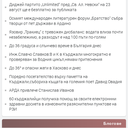
Диджей партито „Unlimited“ пред „Св. Ал. Невски“ на 23
август ще е безплатно за публиката
Осмият международен литературен форум „Братство“ събра
творци от пет държави в Ардино
Язовир „Тракиец“ с тревожен дисбаланс: водата влиза почти
незабележимо, а разходът е над 100 пъти по-голям
До 36 градуса и слънчево време в България днес
Инж.Славчо Славков:В и К в Кърджали многократно е
проверяван за Водния цикъл,нямам притеснения
До 36° и опасни жеги в Хасково и днес
Поредно посегателство върху паметта на
Кърджали,събориха къщата на големия поет Давид Овадия
АРДА привлече Станислав Иванов
60 кърджалийци получиха помощ за своите електроннни
здравни досиета в изнесените разяснителни пунктове на
РЗИ
Блогове