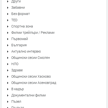
Други
Забавни
Без формат
TED
Спортна зона
Филми трейлъри / Реклами
Първомай
България
Актуално интервю
Общински сесии Смолян
НЛО
Здраве
Общински сесии Хасково
Общински сесии Асеновград
В кадър
Документални филми
Пъзел
По пътя