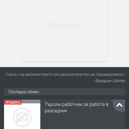
Гласът на мнозинството не е доказателство за справедливост.
- Фридрих Шилер
Последни обяви
ПРЕДЛАГА
Търсим работник за работа в
разсадник