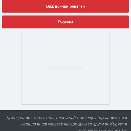
Виж всички рецепти
Търсене
Демокрация - това е въздушно кълбо, висящо над главите ви и
каращо ви да гледате нагоре, докато други ви бъркат в
джобовете. - Бърнард Шоу