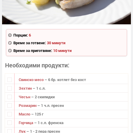
Порции:
6
Време за готвене:
30 минути
Време за приготвяне:
10 минути
Необходими продукти
Свинско месо
– 6 бр. котлет без кост
Зехтин
– 1 с.л.
Чесън
– 2 скилидки
Розмарин
– 1 ч.л. пресен
Масло
– 125 г
Горчица
– 1 с.л. френска
Лук
– 1 - 2 пера пресен