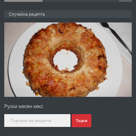
ПРЕДЛАГА
Продава употребявани чисти и
Случайна рецепта
запазени матраци за спални.
преди 1 година
ПРЕДЛАГА
Работа за общи работници
преди 1 година
ПРЕДЛАГА
Първи поход "По стъпките на Ангел
Войвода"
Руски месен кекс
преди 1 година
Търси
ПРЕДЛАГА
Монтажник на малки детайли за