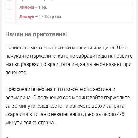
Лимони
– 1 бр.
Див лук
– 1 - 2 стръка
Начин на приготвяне
Почистете месото от всички мазнини или ципи. Леко
начукайте пържолите, като не забравите да направите
малки разрези по краищата им, за да не се извият при
печенето.
Преосовайте чесъна и го смесете със зехтина и
розмарина. С получения сос мариновайте пържолите
за 30 минути, след което ги изпечете върху загрята
скара или в тиган с незалепващо дъно за около 4-6
минути всяка страна.