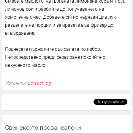
Смесете маслото, натърганата лимонена кора и 1 с.л.
лимонов сок и разбийте до получаването на
хомогенна смес. Добавете ситно нарязан див лук,
разделете на порции и замразете във фризер до
втвърдяване.
Поднесете пържолите със салата по избор.
Непосредствено преди сервиране покрийте с
овкусеното масло.
Източник:
gotvach.bg
Свинско по провансалски