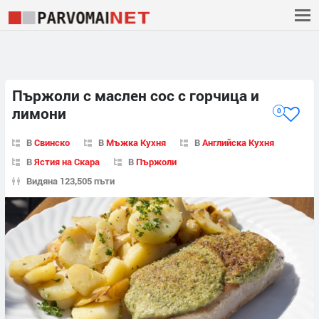
Пържоли с маслен сос с горчица и
лимони
0
В
Свинско
В
Мъжка Кухня
В
Английска Кухня
В
Ястия на Скара
В
Пържоли
Видяна 123,505 пъти