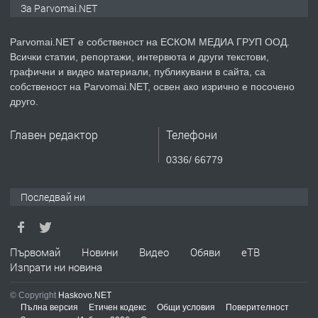
За Parvomai.NET
медицинската индустрия
Parvomai.NET е собственост на ЕСКОМ МЕДИА ГРУП ООД.
Всички статии, репортажи, интервюта и други текстови,
преди 1 година
графични и видео материали, публикувани в сайта, са
собственост на Parvomai.NET, освен ако изрично е посочено
ПРЕДЛАГА
Уроци по Математика
друго.
Главен редактор
Телефони
преди 1 година
0336/ 66779
ПРЕДЛАГА
Продавам апартамент - гр.
Последвай ни
Първомай
преди 1 година
Първомай
Новини
Видео
Обяви
еТВ
Изпрати ни новина
ТЪРСИ
Търсим работник
© Copyright
Haskovo.NET
Пълна версия
Етичен кодекс
Общи условия
Поверителност