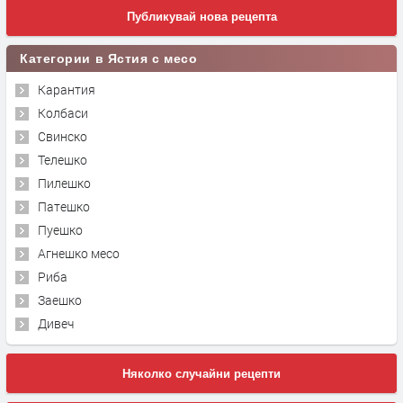
Публикувай нова рецепта
Категории в Ястия с месо
Карантия
Колбаси
Свинско
Телешко
Пилешко
Патешко
Пуешко
Агнешко месо
Риба
Заешко
Дивеч
Няколко случайни рецепти