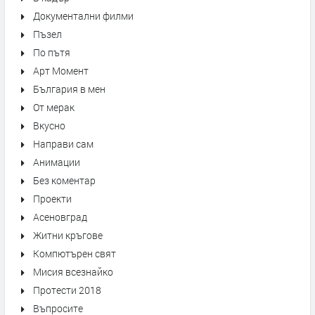
Документални филми
Пъзел
По пътя
Арт Момент
България в мен
От мерак
Вкусно
Направи сам
Анимации
Без коментар
Проекти
Асеновград
Житни кръгове
Компютърен свят
Мисия всезнайко
Протести 2018
Въпросите