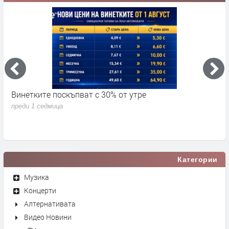
Винетките поскъпват с 30% от утре
3
д
преди 1 седмица
п
Категории
Музика
Концерти
Алтернативата
Видео Новини