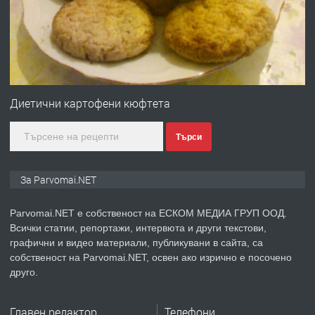
преди 1 година
ПРЕДЛАГА
Първи поход "По стъпките на Ангел
Войвода"
Диетични картофени кюфтета
Търси
преди 1 година
ПРЕДЛАГА
Монтажник на малки детайли за
За Parvomai.NET
медицинската индустрия
Parvomai.NET е собственост на ЕСКОМ МЕДИА ГРУП ООД.
Всички статии, репортажи, интервюта и други текстови,
преди 1 година
графични и видео материали, публикувани в сайта, са
собственост на Parvomai.NET, освен ако изрично е посочено
ПРЕДЛАГА
Уроци по Математика
друго.
Главен редактор
Телефони