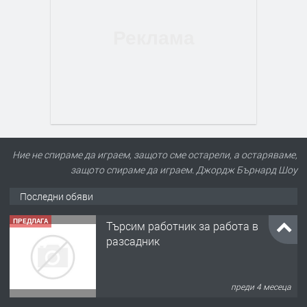
Ние не спираме да играем, защото сме остарели, а остаряваме,
защото спираме да играем. Джордж Бърнард Шоу
Последни обяви
ПРЕДЛАГА
Търсим работник за работа в
разсадник
преди 4 месеца