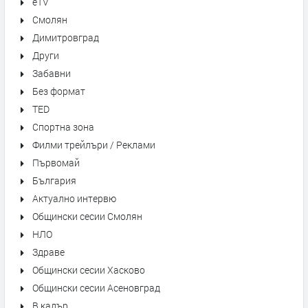
eTV
Смолян
Димитровград
Други
Забавни
Без формат
TED
Спортна зона
Филми трейлъри / Реклами
Първомай
България
Актуално интервю
Общински сесии Смолян
НЛО
Здраве
Общински сесии Хасково
Общински сесии Асеновград
В кадър