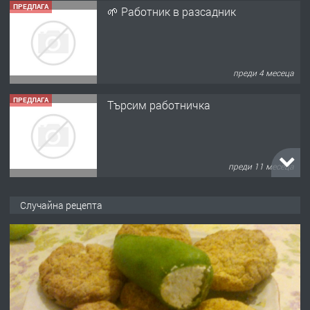
ПРЕДЛАГА
🌱 Работник в разсадник
преди 4 месеца
ПРЕДЛАГА
Търсим работничка
преди 11 месеца
ПРЕДЛАГА
Продава употребявани чисти и
Случайна рецепта
запазени матраци за спални.
преди 1 година
ПРЕДЛАГА
Работа за общи работници