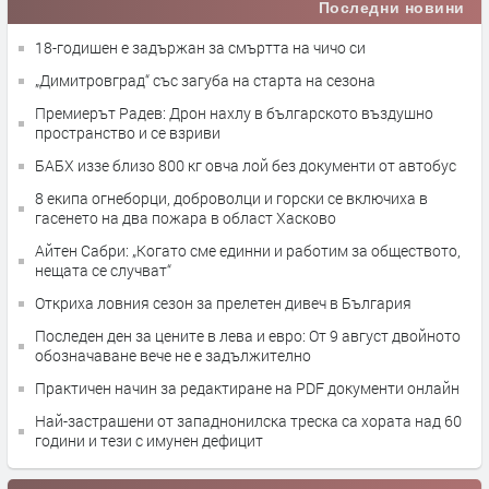
Последни новини
18-годишен е задържан за смъртта на чичо си
„Димитровград“ със загуба на старта на сезона
Премиерът Радев: Дрон нахлу в българското въздушно
пространство и се взриви
БАБХ иззе близо 800 кг овча лой без документи от автобус
8 екипа огнеборци, доброволци и горски се включиха в
гасенето на два пожара в област Хасково
Айтен Сабри: „Когато сме единни и работим за обществото,
нещата се случват“
Откриха ловния сезон за прелетен дивеч в България
Последен ден за цените в лева и евро: От 9 август двойното
обозначаване вече не е задължително
Практичен начин за редактиране на PDF документи онлайн
Най-застрашени от западнонилска треска са хората над 60
години и тези с имунен дефицит