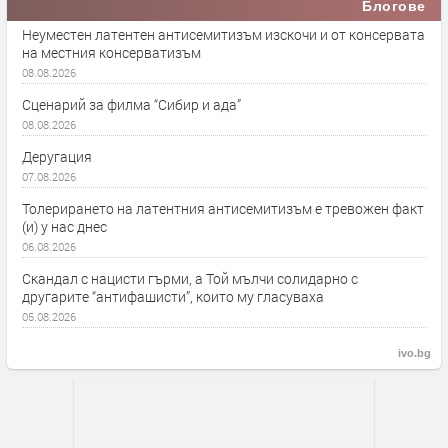
Блогове
Неуместен латентен антисемитизъм изскочи и от консервата
на местния консерватизъм
08.08.2026
Сценарий за филма “Сибир и ада”
08.08.2026
Деругация
07.08.2026
Толерирането на латентния антисемитизъм е тревожен факт
(и) у нас днес
06.08.2026
Скандал с нацисти гърми, а Той мълчи солидарно с
другарите “антифашисти”, които му гласуваха
05.08.2026
ivo.bg