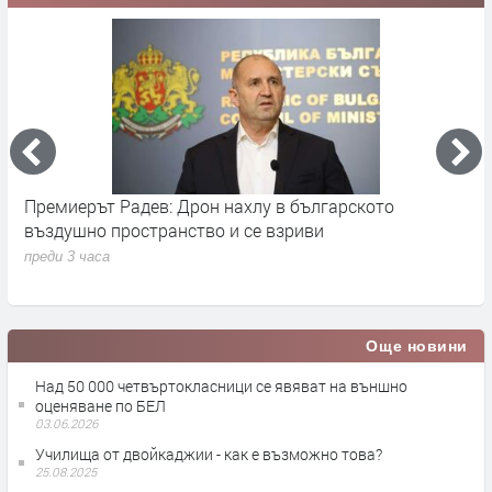
Премиерът Радев: Дрон нахлу в българското
О
въздушно пространство и се взриви
п
преди 3 часа
Още новини
Над 50 000 четвъртокласници се явяват на външно
оценяване по БЕЛ
03.06.2026
Училища от двойкаджии - как е възможно това?
25.08.2025