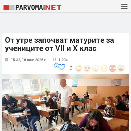
От утре започват матурите за
учениците от VII и X клас
15:32, 16 юни 2026 г.
1,204
0
0