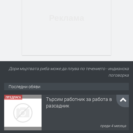
Дори мъртвата риба може да плува по течението - индианска
поговорка
Последни обяви
ПРЕДЛАГА
Търсим работник за работа в
разсадник
преди 4 месеца