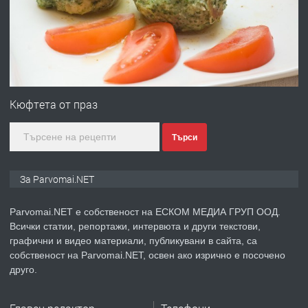
преди 1 година
ПРЕДЛАГА
Първи поход "По стъпките на Ангел
Войвода"
Кюфтета от праз
Търси
преди 1 година
ПРЕДЛАГА
Монтажник на малки детайли за
За Parvomai.NET
медицинската индустрия
Parvomai.NET е собственост на ЕСКОМ МЕДИА ГРУП ООД.
Всички статии, репортажи, интервюта и други текстови,
преди 1 година
графични и видео материали, публикувани в сайта, са
собственост на Parvomai.NET, освен ако изрично е посочено
ПРЕДЛАГА
Уроци по Математика
друго.