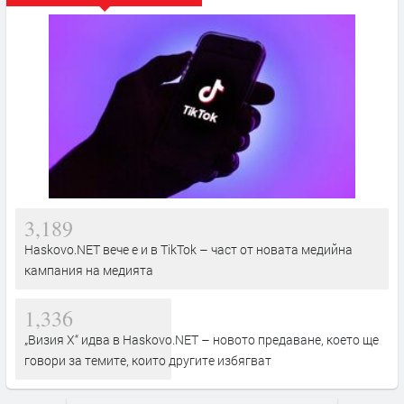
3,189
Haskovo.NET вече е и в TikTok – част от новата медийна
кампания на медията
1,336
„Визия Х“ идва в Haskovo.NET – новото предаване, което ще
говори за темите, които другите избягват