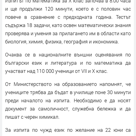
Изпитът по математика за X клас започва в 8:00 часа
и ще продължи 120 минути, което е с половин час
повече в сравнение с предходната година. Тестът
съдържа 18 задачи, като освен математически знания
проверява и умения за прилагането им в области като
биология, химия, физика, география и икономика.
Очаква се в националните външни оценявания по
български език и литература и по математика да
участват над 110 000 ученици от VII и X клас.
От Министерството на образованието напомнят, че
учениците трябва да бъдат в училище поне 30 минути
преди началото на изпита. Необходимо е да носят
документ за самоличност, служебна бележка и да
пишат с черен химикал.
За изпита по чужд език по желание на 22 юни са