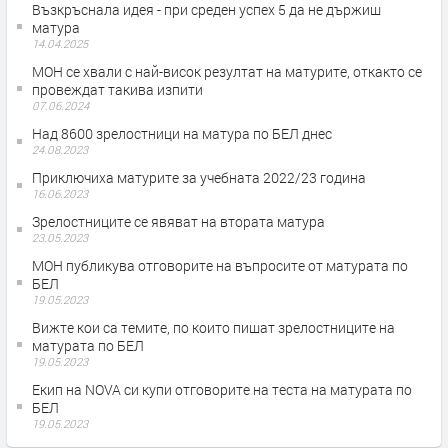
Възкръснала идея - при среден успех 5 да не държиш
матура
14.04.2025
МОН се хвали с най-висок резултат на матурите, откакто се
провеждат такива изпити
07.06.2024
Над 8600 зрелостници на матура по БЕЛ днес
24.08.2023
Приключиха матурите за учебната 2022/23 година
16.06.2023
Зрелостниците се явяват на втората матура
23.05.2023
МОН публикува отговорите на въпросите от матурата по
БЕЛ
19.05.2023
Вижте кои са темите, по които пишат зрелостниците на
матурата по БЕЛ
19.05.2023
Екип на NOVA си купи отговорите на теста на матурата по
БЕЛ
19.05.2023