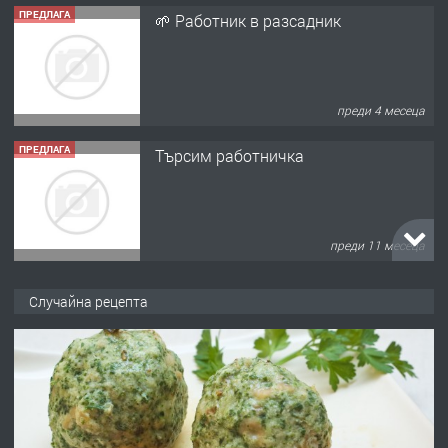
ПРЕДЛАГА
🌱 Работник в разсадник
преди 4 месеца
ПРЕДЛАГА
Търсим работничка
преди 11 месеца
ПРЕДЛАГА
Продава употребявани чисти и
Случайна рецепта
запазени матраци за спални.
преди 1 година
ПРЕДЛАГА
Работа за общи работници