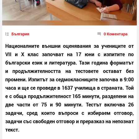
България
0 Коментара
Националните външни оценявания за учениците от
VII и X клас започват на 17 юни с изпитите по
български език и литература. Тази година форматът
и продължителността на тестовете остават без
промени. Изпитът за седмокласниците започва в 9:00
часа и ще се проведе в 1637 училища в страната. Той
е с обща продължителност 165 минути, разделени на
две части от 75 и 90 минути. Тестът включва 26
задачи, сред които въпроси с избираем отговор,
задачи със свободен отговор и преразказ на непознат
текст.