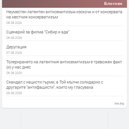
Блогове
Неуместен латентен антисемитизъм изскочи и от консервата
на местния консерватизъм
08.08.2026
Сценарий за филма “Сибир и ада”
08.08.2026
Деругация
07.08.2026
Толерирането на латентния антисемитизъм е тревожен факт
(и) у нас днес
06.08.2026
Скандал с нацисти гърми, а Той мълчи солидарно с
другарите “антифашисти”, които му гласуваха
05.08.2026
ivo.bg