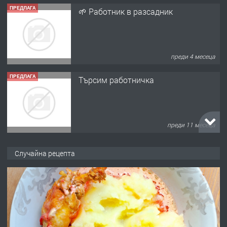
ПРЕДЛАГА
🌱 Работник в разсадник
преди 4 месеца
ПРЕДЛАГА
Търсим работничка
преди 11 месеца
ПРЕДЛАГА
Продава употребявани чисти и
Случайна рецепта
запазени матраци за спални.
преди 1 година
ПРЕДЛАГА
Работа за общи работници