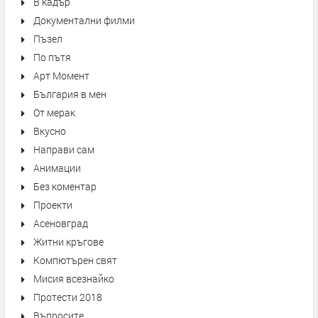
В кадър
Документални филми
Пъзел
По пътя
Арт Момент
България в мен
От мерак
Вкусно
Направи сам
Анимации
Без коментар
Проекти
Асеновград
Житни кръгове
Компютърен свят
Мисия всезнайко
Протести 2018
Въпросите