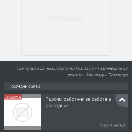
Сам трабва да имаш достойнства, за да ги забележиш и у
другите. - Мадам дьо Помпадур
Последни обяви
ПРЕДЛАГА
Търсим работник за работа в
разсадник
преди 4 месеца