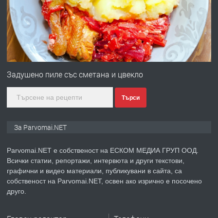
преди 1 година
ПРЕДЛАГА
Първи поход "По стъпките на Ангел
Войвода"
Задушено пиле със сметана и цвекло
Търси
преди 1 година
ПРЕДЛАГА
Монтажник на малки детайли за
За Parvomai.NET
медицинската индустрия
Parvomai.NET е собственост на ЕСКОМ МЕДИА ГРУП ООД.
Всички статии, репортажи, интервюта и други текстови,
преди 1 година
графични и видео материали, публикувани в сайта, са
собственост на Parvomai.NET, освен ако изрично е посочено
ПРЕДЛАГА
Уроци по Математика
друго.