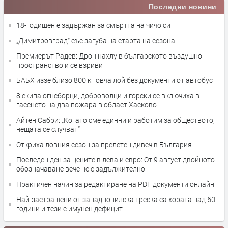
Последни новини
18-годишен е задържан за смъртта на чичо си
„Димитровград“ със загуба на старта на сезона
Премиерът Радев: Дрон нахлу в българското въздушно
пространство и се взриви
БАБХ иззе близо 800 кг овча лой без документи от автобус
8 екипа огнеборци, доброволци и горски се включиха в
гасенето на два пожара в област Хасково
Айтен Сабри: „Когато сме единни и работим за обществото,
нещата се случват“
Откриха ловния сезон за прелетен дивеч в България
Последен ден за цените в лева и евро: От 9 август двойното
обозначаване вече не е задължително
Практичен начин за редактиране на PDF документи онлайн
Най-застрашени от западнонилска треска са хората над 60
години и тези с имунен дефицит