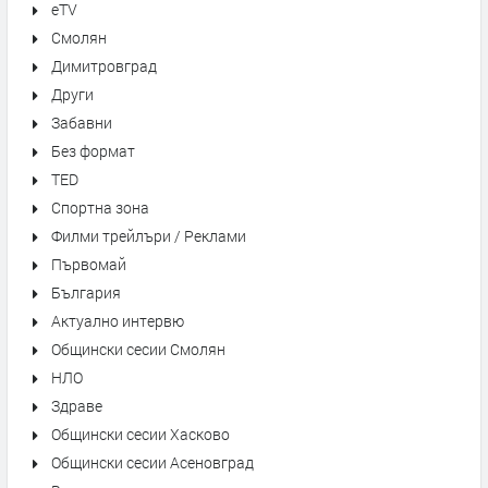
eTV
Смолян
Димитровград
Други
Забавни
Без формат
TED
Спортна зона
Филми трейлъри / Реклами
Първомай
България
Актуално интервю
Общински сесии Смолян
НЛО
Здраве
Общински сесии Хасково
Общински сесии Асеновград