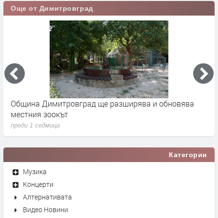
Още от Димитровград
 -
Община Димитровград ще разширява и обновява
Б
местния зоокът
п
преди 1 седмица
п
Категории
Музика
Концерти
Алтернативата
Видео Новини