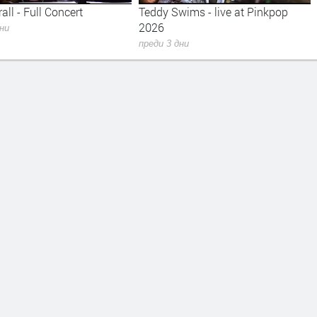
all - Full Concert
Teddy Swims - live at Pinkpop
2026
дни
преди 3 дни