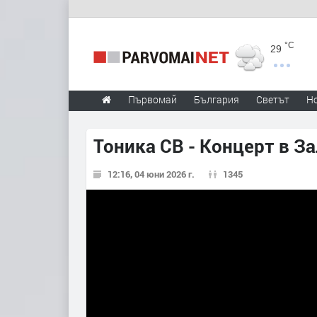
°C
29
Първомай
България
Светът
Н
Тоника СВ - Концерт в За
12:16, 04 юни 2026 г.
1345