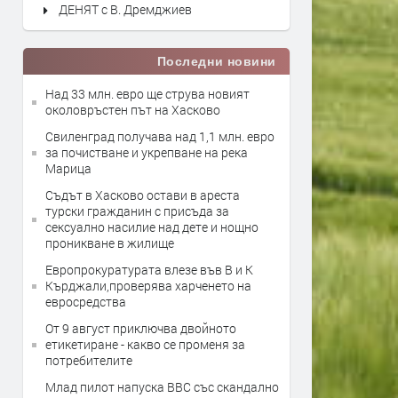
ДЕНЯТ с В. Дремджиев
Последни новини
Над 33 млн. евро ще струва новият
околовръстен път на Хасково
Свиленград получава над 1,1 млн. евро
за почистване и укрепване на река
Марица
Съдът в Хасково остави в ареста
турски гражданин с присъда за
сексуално насилие над дете и нощно
проникване в жилище
Европрокуратурата влезе във В и К
Кърджали,проверява харченето на
евросредства
От 9 август приключва двойното
етикетиране - какво се променя за
потребителите
Млад пилот напуска ВВС със скандално