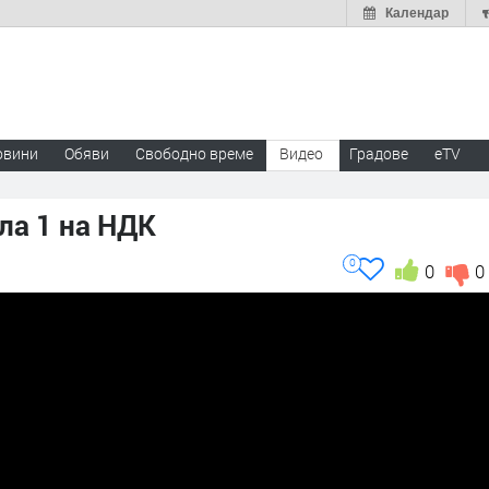
Календар
овини
Обяви
Свободно време
Видео
Градове
eTV
ла 1 на НДК
0
0
0