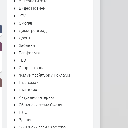
Алтернативата
Видео Новини
eTV
Смолян
Димитровград
Други
Забавни
Без формат
TED
Спортна зона
Филми трейлъри / Реклами
Първомай
България
Актуално интервю
Общински сесии Смолян
НЛО
Здраве
Общински сесии Хасково