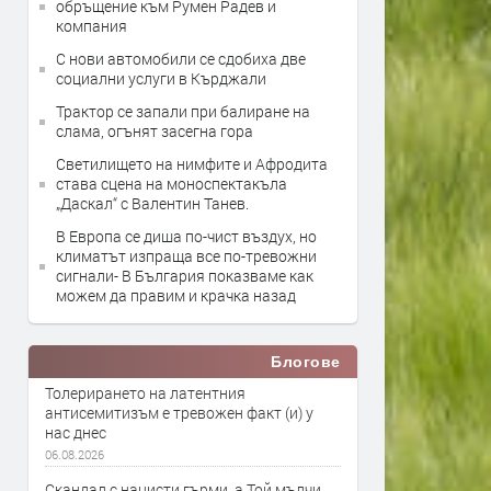
обръщение към Румен Радев и
компания
С нови автомобили се сдобиха две
социални услуги в Кърджали
Трактор се запали при балиране на
слама, огънят засегна гора
Светилището на нимфите и Афродита
става сцена на моноспектакъла
„Даскал“ с Валентин Танев.
В Европа се диша по-чист въздух, но
климатът изпраща все по-тревожни
сигнали- В България показваме как
можем да правим и крачка назад
Блогове
Толерирането на латентния
антисемитизъм е тревожен факт (и) у
нас днес
06.08.2026
Скандал с нацисти гърми, а Той мълчи