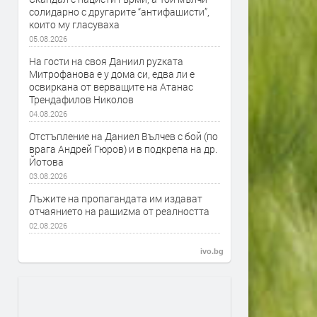
солидарно с другарите “антифашисти”,
които му гласуваха
05.08.2026
На гости на своя Даниил руzката
Митрофанова е у дома си, едва ли е
освиркана от верващите на Атанас
Трендафилов Николов
04.08.2026
Отстъпление на Даниел Вълчев с бой (по
врага Андрей Гюров) и в подкрепа на др.
Йотова
03.08.2026
Лъжите на пропагандата им издават
отчаянието на рашиzма от реалността
02.08.2026
ivo.bg