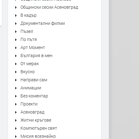
Jamiroquai - Live from The O2
Thiaguinho - Bem Black Ao
Общински сесии Асеновград
Arena London
преди 1 седмица
В кадър
преди 6 дни
Документални филми
Пъзел
По пътя
Арт Момент
България в мен
От мерак
Вкусно
Направи сам
Анимации
Без коментар
Проекти
Асеновград
Житни кръгове
Компютърен свят
Мисия всезнайко