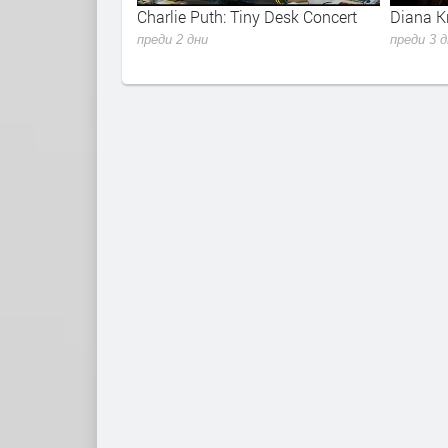
1998
Charlie Puth: Tiny Desk Concert
Diana Kr
преди 2 дни
преди 3 