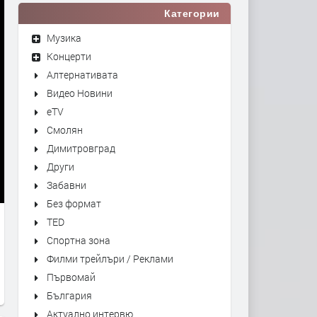
Категории
Музика
Концерти
Алтернативата
Видео Новини
eTV
Смолян
Димитровград
Други
Забавни
Без формат
TED
Спортна зона
Филми трейлъри / Реклами
Първомай
България
Актуално интервю