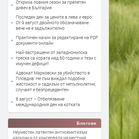
Откриха ловния сезон за прелетен
дивеч в България
Последен ден за цените в лева и евро:
От 9 август двойното обозначаване
вече не е задължително
Практичен начин за редактиране на PDF
документи онлайн
Най-застрашени от западнонилска
треска са хората над 60 години и тези с
имунен дефицит
Адвокат Марковски за убийството в
Пловдив: Не съм виждал подобна
жестокост и садизъм от непълнолетни,
случаят е безпрецедентен
8 август – Отбелязваме
международния ден на котката
Блогове
Неуместен латентен антисемитизъм
изскочи и от консервата на местния