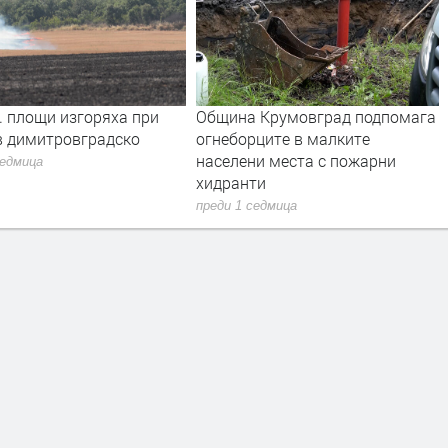
. площи изгоряха при
Община Крумовград подпомага
в димитровградско
огнеборците в малките
населени места с пожарни
седмица
хидранти
преди 1 седмица