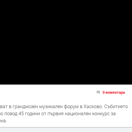
0 коментара
тват в грандиозен музикален форум в Хасково. Събитието
о повод 45 години от първия национален конкурс за
ина.