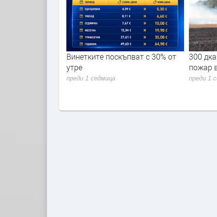
ремериха сили в
Винетките поскъпват с 30% от
300 дка
 академия 2026"
утре
пожар 
преди 1 седмица
преди 1 