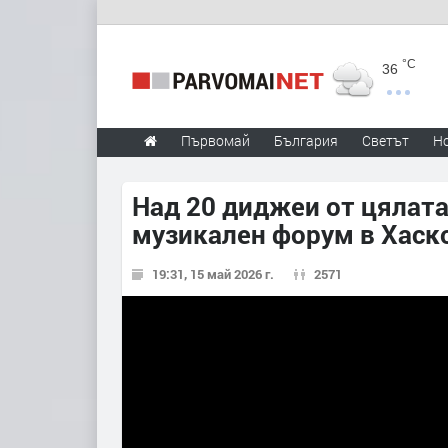
°C
36
Първомай
България
Светът
Н
Над 20 диджеи от цялата
музикален форум в Хаско
19:31, 15 май 2026 г.
2571