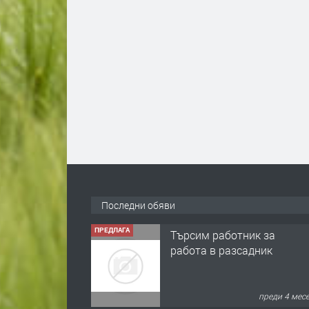
Последни обяви
ПРЕДЛАГА
Търсим работник за
работа в разсадник
преди 4 мес