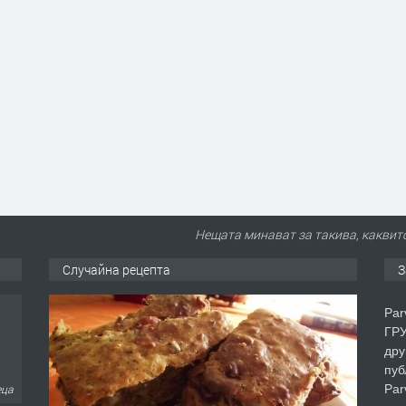
Нещата минават за такива, каквито
Случайна рецепта
З
Par
ГРУ
дру
пуб
Par
еца