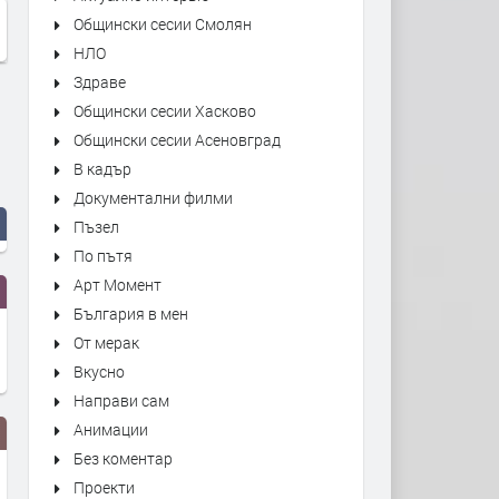
Общински сесии Смолян
НЛО
Здраве
Общински сесии Хасково
Общински сесии Асеновград
В кадър
Документални филми
Пъзел
По пътя
Арт Момент
България в мен
От мерак
Вкусно
Направи сам
Анимации
Без коментар
Проекти