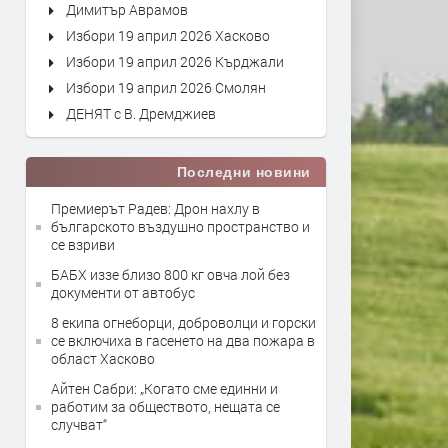
Димитър Аврамов
Избори 19 април 2026 Хасково
Избори 19 април 2026 Кърджали
Избори 19 април 2026 Смолян
ДЕНЯТ с В. Дремджиев
Последни новини
Премиерът Радев: Дрон нахлу в
българското въздушно пространство и
се взриви
БАБХ иззе близо 800 кг овча лой без
документи от автобус
8 екипа огнеборци, доброволци и горски
се включиха в гасенето на два пожара в
област Хасково
Айтен Сабри: „Когато сме единни и
работим за обществото, нещата се
случват“