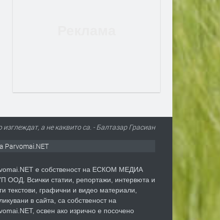
 изглеждат, а не каквито са. - Балтазар Грасиан
а Parvomai.NET
vomai.NET е собственост на ЕСКОМ МЕДИА
П ООД. Всички статии, репортажи, интервюта и
ги текстови, графични и видео материали,
ликувани в сайта, са собственост на
vomai.NET, освен ако изрично е посочено