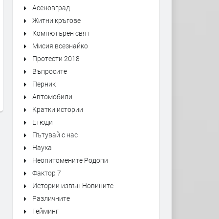
Асеновград
Житни кръгове
Компютърен свят
Мисия всезнайко
Първо издание на „Записки по
Оставиха в ареста трима
Протести 2018
българските въстания“ от 1892
мъже, обвинени в побой 
Въпросите
г. може да се види в архива на
спасител. Роднините им
Перник
Кърджали
окупираха съда
Автомобили
преди 1 седмица
преди 1 седмица
Кратки истории
Етюди
Пътувай с нас
Наука
Неопитомените Родопи
Фактор 7
Истории извън Новините
Различните
Гейминг