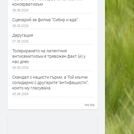
консерватизъм
08.08.2026
Сценарий за филма “Сибир и ада”
08.08.2026
Деругация
07.08.2026
Толерирането на латентния
антисемитизъм е тревожен факт (и) у
нас днес
06.08.2026
Скандал с нацисти гърми, а Той мълчи
солидарно с другарите “антифашисти”,
които му гласуваха
05.08.2026
ivo.bg