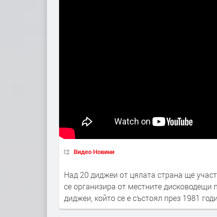
Видео Новини
Над 20 диджеи от цялата страна ще учас
се организира от местните дисководещи п
диджеи, който се е състоял през 1981 год