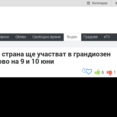
Календар
овини
Обяви
Свободно време
Видео
Градове
eTV
 страна ще участват в грандиозен
во на 9 и 10 юни
0
6
1