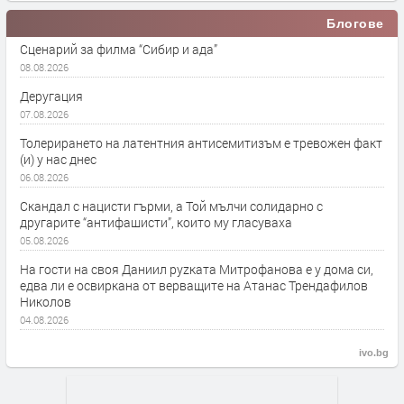
Блогове
Сценарий за филма “Сибир и ада”
08.08.2026
Деругация
07.08.2026
Толерирането на латентния антисемитизъм е тревожен факт
(и) у нас днес
06.08.2026
Скандал с нацисти гърми, а Той мълчи солидарно с
другарите “антифашисти”, които му гласуваха
05.08.2026
На гости на своя Даниил руzката Митрофанова е у дома си,
едва ли е освиркана от верващите на Атанас Трендафилов
Николов
04.08.2026
ivo.bg