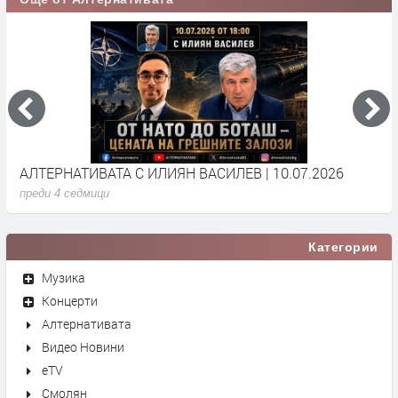
АЛТЕРНАТИВАТА С ИЛИЯН ВАСИЛЕВ | 10.07.2026
А
преди 4 седмици
п
Категории
Музика
Концерти
Алтернативата
Видео Новини
eTV
Смолян