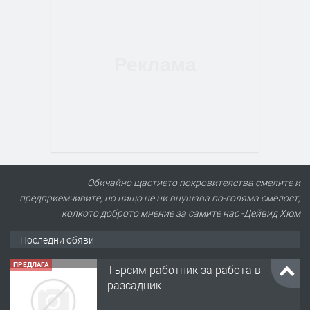
Обичайно щастието покровителства смелите и
предприемчивите, но нищо не ни внушава по-голяма смелост,
колкото доброто мнение за самите нас -Дейвид Хюм
Последни обяви
ПРЕДЛАГА
Търсим работник за работа в
разсадник