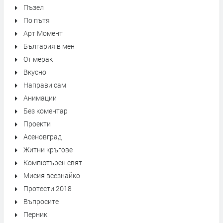
Пъзел
По пътя
Арт Момент
България в мен
От мерак
Вкусно
Направи сам
Анимации
Без коментар
Проекти
Асеновград
Житни кръгове
Компютърен свят
Мисия всезнайко
Протести 2018
Въпросите
Перник