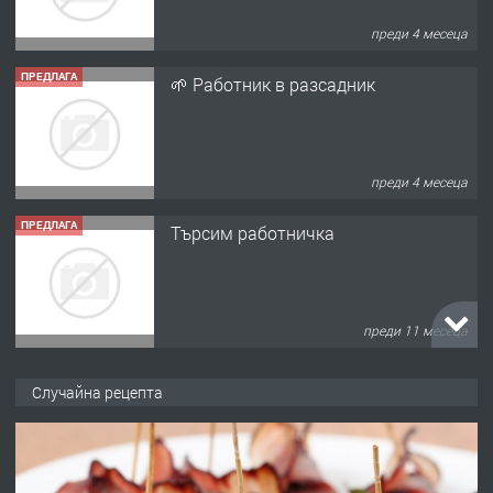
преди 4 месеца
ПРЕДЛАГА
🌱 Работник в разсадник
преди 4 месеца
ПРЕДЛАГА
Търсим работничка
преди 11 месеца
ПРЕДЛАГА
Продава употребявани чисти и
Случайна рецепта
запазени матраци за спални.
преди 1 година