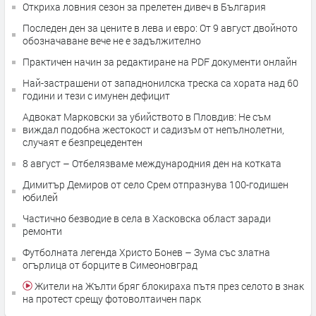
Откриха ловния сезон за прелетен дивеч в България
Последен ден за цените в лева и евро: От 9 август двойното
обозначаване вече не е задължително
Практичен начин за редактиране на PDF документи онлайн
Най-застрашени от западнонилска треска са хората над 60
години и тези с имунен дефицит
Адвокат Марковски за убийството в Пловдив: Не съм
виждал подобна жестокост и садизъм от непълнолетни,
случаят е безпрецедентен
8 август – Отбелязваме международния ден на котката
Димитър Демиров от село Срем отпразнува 100-годишен
юбилей
Частично безводие в села в Хасковска област заради
ремонти
Футболната легенда Христо Бонев – Зума със златна
огърлица от борците в Симеоновград
Жители на Жълти бряг блокираха пътя през селото в знак
на протест срещу фотоволтаичен парк