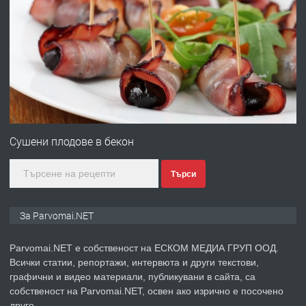
ПРЕДЛАГА
Работа за общи работници
преди 1 година
ПРЕДЛАГА
Първи поход "По стъпките на Ангел
Войвода"
Сушени плодове в бекон
Търси
преди 1 година
ПРЕДЛАГА
Монтажник на малки детайли за
За Parvomai.NET
медицинската индустрия
Parvomai.NET е собственост на ЕСКОМ МЕДИА ГРУП ООД.
Всички статии, репортажи, интервюта и други текстови,
преди 1 година
графични и видео материали, публикувани в сайта, са
собственост на Parvomai.NET, освен ако изрично е посочено
ПРЕДЛАГА
Уроци по Математика
друго.