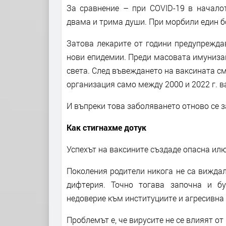
За сравнение – при COVID-19 в начало
двама и трима души. При морбили един б
Затова лекарите от години предупрежда
нови епидемии. Преди масовата имуниза
света. След въвеждането на ваксината с
организация само между 2000 и 2022 г. в
И въпреки това заболяването отново се 
Как стигнахме дотук
Успехът на ваксините създаде опасна илю
Поколения родители никога не са вижда
дифтерия. Точно тогава започна и б
недоверие към институциите и агресивна
Проблемът е, че вирусите не се влияят от