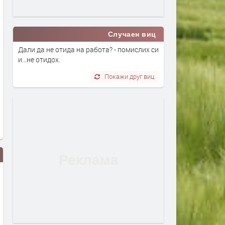
Случаен виц
Дали да не отида на работа? - помислих си
и...не отидох.
Покажи друг виц