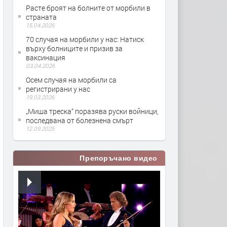
Расте броят на болните от морбили в
страната
15.04.2026
70 случая на морбили у нас: Натиск
върху болниците и призив за
ваксинация
03.04.2026
Осем случая на морбили са
регистрирани у нас
19.03.2026
„Миша треска“ поразява руски войници,
последвана от болезнена смърт
12.09.2025
Препоръчано видео