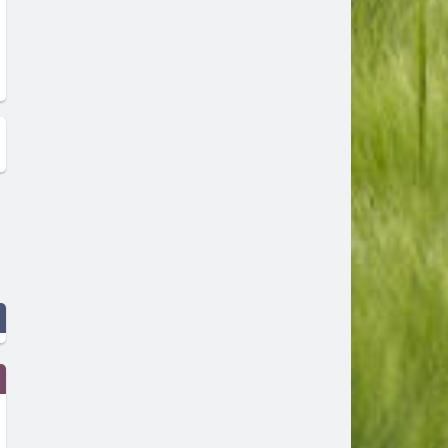
Няма случаи на заболели от
Плащаме около 13 лв. за
морбили в област Хасково
килограм агнешко дни пр
Великден