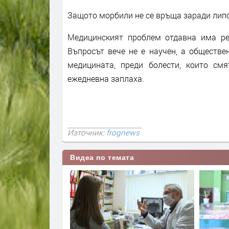
Защото морбили не се връща заради липс
Медицинският проблем отдавна има ре
Въпросът вече не е научен, а обществе
медицината, преди болести, които см
ежедневна заплаха.
Източник:
frognews
Видеа по темата