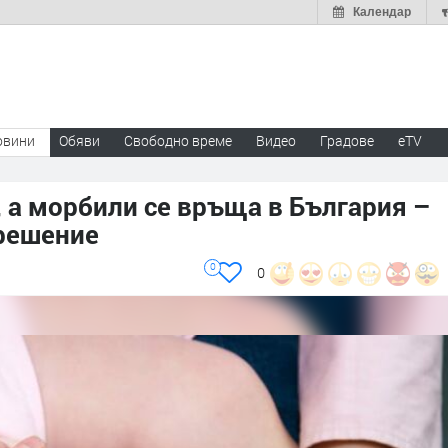
Календар
овини
Обяви
Свободно време
Видео
Градове
eTV
, а морбили се връща в България –
 решение
0
0