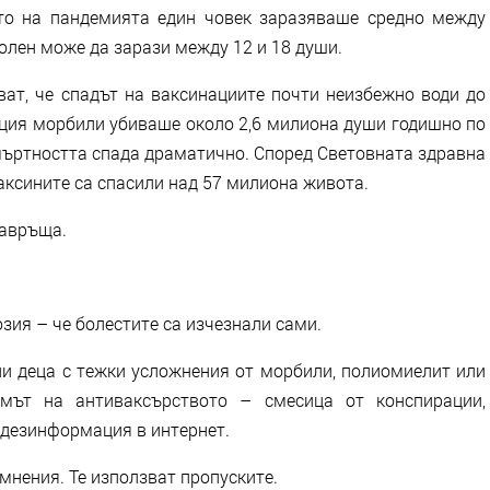
то на пандемията един човек заразяваше средно между
олен може да зарази между 12 и 18 души.
ват, че спадът на ваксинациите почти неизбежно води до
ция морбили убиваше около 2,6 милиона души годишно по
мъртността спада драматично. Според Световната здравна
аксините са спасили над 57 милиона живота.
завръща.
зия – че болестите са изчезнали сами.
ли деца с тежки усложнения от морбили, полиомиелит или
умът на антиваксърството – смесица от конспирации,
 дезинформация в интернет.
 мнения. Те използват пропуските.