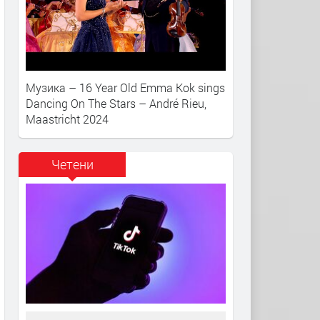
Музика – 16 Year Old Emma Kok sings
Dancing On The Stars – André Rieu,
Maastricht 2024
Четени