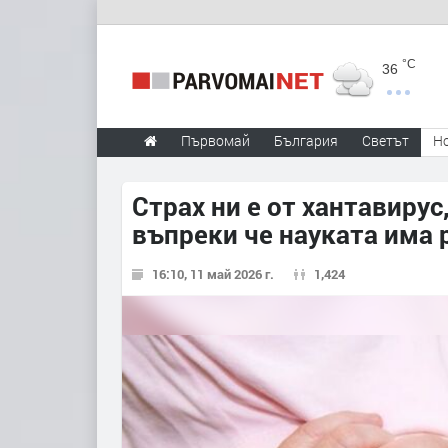
°C
36
Първомай
България
Светът
Н
Страх ни е от хантавирус
въпреки че науката има
16:10, 11 май 2026 г.
1,424