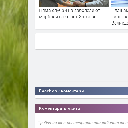
цата от
Няма случаи на заболели от
Плащаме
ер в Харманли за
морбили в област Хасково
килогр
Великд
Facebook коментари
Коментари в сайта
Трябва да сте регистриран потребител за 