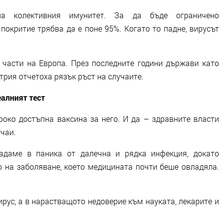
а колективния имунитет. За да бъде ограничено
покритие трябва да е поне 95%. Когато то падне, вирусът
 части на Европа. През последните години държави като
рия отчетоха рязък ръст на случаите.
еалният тест
роко достъпна ваксина за него. И да – здравните власти
чаи.
адаме в паника от далечна и рядка инфекция, докато
на заболяване, което медицината почти беше овладяла.
рус, а в нарастващото недоверие към науката, лекарите и