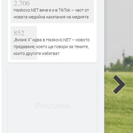
2,706
Haskovo.NET вече е и в TikTok – част от
новата медийна кампания на медията
852
„Визия Х“ идва в Haskovo.NET – новото
предаване, което ще говори за темите,
които другите избягват