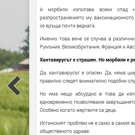
А морбили използва всеки спад н
разпространението му, ваксинационното 
се връща почти веднага.
Именно това вече се случва в различни
Румъния, Великобритания, Франция и Авст
Хантавирусът е страшен. Но морбили е р
Да, хантавирусът е опасен. Да, няма ши
правилно следят внимателно подобни слу
Но има нещо абсурдно в това да изп
едновременно позволяваме завръщането 
Особено когато жертвите са деца.
Истинският проблем не е само в самия ви
общественото здраве.