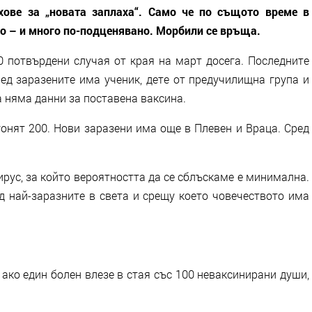
хове за „новата заплаха“. Само че по същото време в
о – и много по-подценявано. Морбили се връща.
 потвърдени случая от края на март досега. Последните
ед заразените има ученик, дете от предучилищна група и
а няма данни за поставена ваксина.
гонят 200. Нови заразени има още в Плевен и Враца. Сред
ирус, за който вероятността да се сблъскаме е минимална.
д най-заразните в света и срещу което човечеството има
е ако един болен влезе в стая със 100 неваксинирани души,