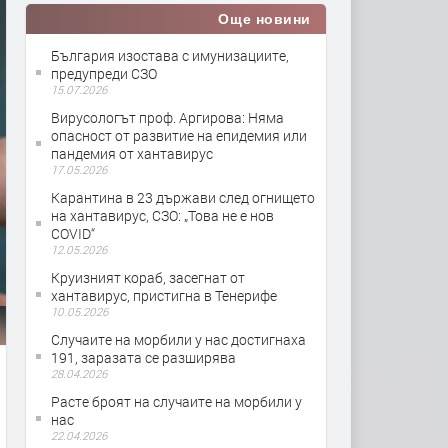
Още новини
България изостава с имунизациите,
предупреди СЗО
15.07.2026
Вирусологът проф. Аргирова: Няма
опасност от развитие на епидемия или
пандемия от хантавирус
17.05.2026
Карантина в 23 държави след огнището
на хантавирус, СЗО: „Това не е нов
COVID“
12.05.2026
Круизният кораб, засегнат от
хантавирус, пристигна в Тенерифе
10.05.2026
Случаите на морбили у нас достигнаха
191, заразата се разширява
28.04.2026
Расте броят на случаите на морбили у
нас
22.04.2026