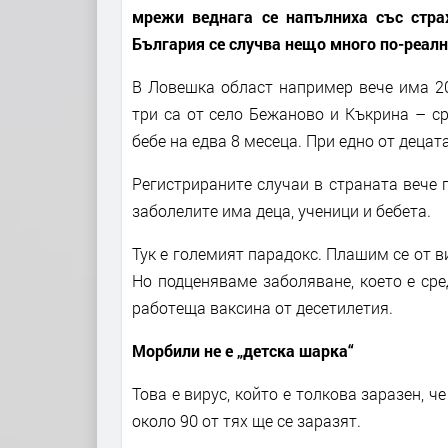
мрежи веднага се напълниха със стра
България се случва нещо много по-реалн
В Ловешка област например вече има 20
три са от село Бежаново и Къкрина – ср
бебе на едва 8 месеца. При едно от децат
Регистрираните случаи в страната вече 
заболелите има деца, ученици и бебета.
Тук е големият парадокс. Плашим се от в
Но подценяваме заболяване, което е сре
работеща ваксина от десетилетия.
Морбили не е „детска шарка“
Това е вирус, който е толкова заразен, ч
около 90 от тях ще се заразят.