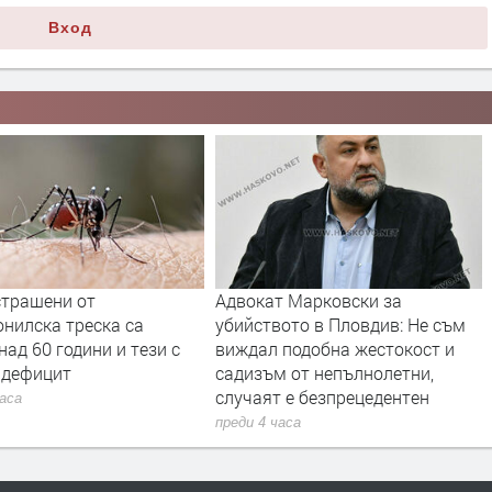
Вход
окат Марковски за
Събота: Оранжев код за жеги
йството в Пловдив: Не съм
почти цялата страна
дал подобна жестокост и
преди 8 часа
изъм от непълнолетни,
чаят е безпрецедентен
и 4 часа