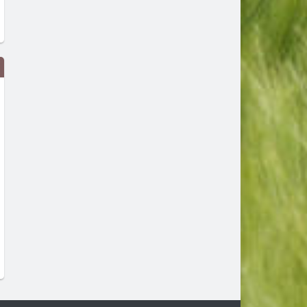
 в
Поредната авария в Хасково –
До 36 градуса и слън
този път на водопровода от ПС
време в България дне
„Източна зона“
преди 1 ден
преди 23 часа