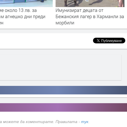
 около 13 лв. за
Имунизират децата от
ам агнешко дни преди
Бежанския лагер в Харманли за
ен
морбили
да можете да коментирате. Правилата -
тук
.