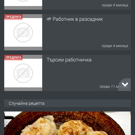
преди 4 месеца
ПРЕДЛАГА
🌱 Работник в разсадник
преди 4 месеца
ПРЕДЛАГА
Търсим работничка
преди 11 месеца
ПРЕДЛАГА
Продава употребявани чисти и
Случайна рецепта
запазени матраци за спални.
преди 1 година