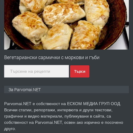
ПРЕДЛАГА
Работа за общи работници
преди 1 година
ПРЕДЛАГА
Първи поход "По стъпките на Ангел
Войвода"
Вегетариански сармички с моркови и гъби
Търси
преди 1 година
ПРЕДЛАГА
Монтажник на малки детайли за
За Parvomai.NET
медицинската индустрия
Parvomai.NET е собственост на ЕСКОМ МЕДИА ГРУП ООД.
Всички статии, репортажи, интервюта и други текстови,
преди 1 година
графични и видео материали, публикувани в сайта, са
собственост на Parvomai.NET, освен ако изрично е посочено
ПРЕДЛАГА
Уроци по Математика
друго.