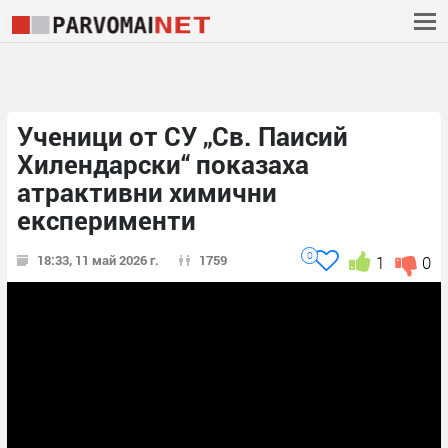
Ученици от СУ „Св. Паисий
Хилендарски“ показаха
атрактивни химични
експерименти
0
18:33, 11 май 2026 г.
1759
1
0