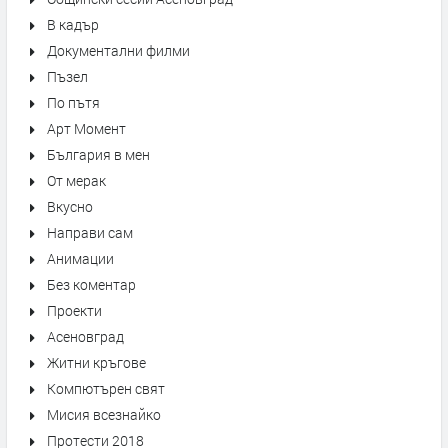
В кадър
Документални филми
Пъзел
По пътя
Арт Момент
България в мен
От мерак
Вкусно
Направи сам
Анимации
Без коментар
Проекти
Асеновград
Житни кръгове
Компютърен свят
Мисия всезнайко
Протести 2018