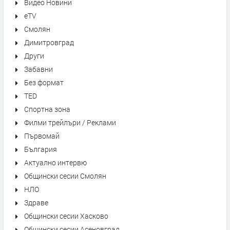
Видео Новини
eTV
Смолян
Димитровград
Други
Забавни
Без формат
TED
Спортна зона
Филми трейлъри / Реклами
Първомай
България
Актуално интервю
Общински сесии Смолян
НЛО
Здраве
Общински сесии Хасково
Общински сесии Асеновград