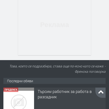
Това, което се подразбира, става още по-ясно като се каже. -
Френска поговорка
Последни обяви
ПРЕДЛАГА
Търсим работник за работа в
разсадник