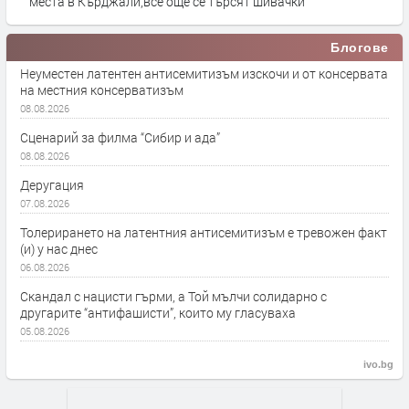
места в Кърджали,все още се търсят шивачки
Блогове
Неуместен латентен антисемитизъм изскочи и от консервата
на местния консерватизъм
08.08.2026
Сценарий за филма “Сибир и ада”
08.08.2026
Деругация
07.08.2026
Толерирането на латентния антисемитизъм е тревожен факт
(и) у нас днес
06.08.2026
Скандал с нацисти гърми, а Той мълчи солидарно с
другарите “антифашисти”, които му гласуваха
05.08.2026
ivo.bg