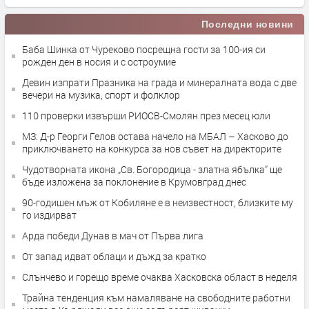
Последни новини
Баба Шинка от Чуреково посрещна гости за 100-ия си
рожден ден в носия и с остроумие
Девин изпрати Празника на града и минералната вода с две
вечери на музика, спорт и фолклор
110 проверки извърши РИОСВ-Смолян през месец юли
МЗ: Д-р Георги Гелов остава начело на МБАЛ – Хасково до
приключването на конкурса за нов съвет на директорите
Чудотворната икона „Св. Богородица - златна ябълка” ще
бъде изложена за поклонение в Крумовград днес
90-годишен мъж от Кобиляне е в неизвестност, близките му
го издирват
Арда победи Дунав в мач от Първа лига
От запад идват облаци и дъжд за кратко
Слънчево и горещо време очаква Хасковска област в неделя
Трайна тенденция към намаляване на свободните работни