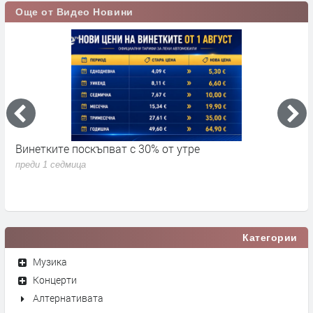
Още от Видео Новини
Винетките поскъпват с 30% от утре
3
д
преди 1 седмица
п
Категории
Музика
Концерти
Алтернативата