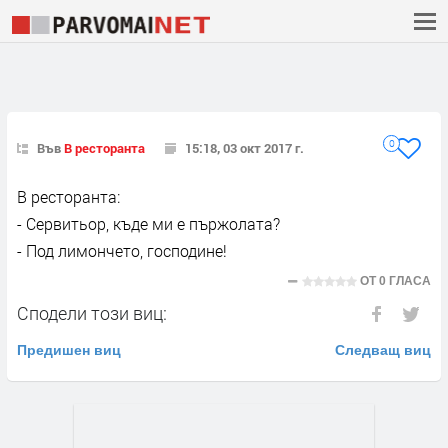
0
Във
В ресторанта
15:18, 03 окт 2017 г.
В ресторанта:
- Сервитьор, къде ми е пържолата?
- Под лимончето, господине!
ОТ
0 ГЛАСА
Сподели този виц:
Предишен виц
Следващ виц