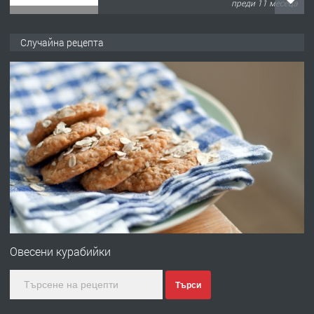
преди 11 месеца
ПРЕДЛАГА
Продава употребявани чисти и
Случайна рецепта
запазени матраци за спални.
преди 1 година
ПРЕДЛАГА
Работа за общи работници
преди 1 година
ПРЕДЛАГА
Първи поход "По стъпките на Ангел
Войвода"
Овесени курабийки
Търси
преди 1 година
ПРЕДЛАГА