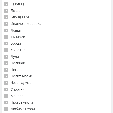
Щирлиц
Лекари
Блондинки
Иванчо и Марийка
Ловци
Тъпизми
Борци
Животни
Луди
Полицаи
Цигани
Политически
Черен хумор
Спортни
Монаси
Програмисти
Любими Герои