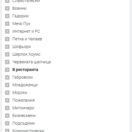
Слаботелесни
Военни
Гадории
Мечо Пух
Интернет и PC
Петка и Чапаев
Шофьори
Шерлок Хоумс
Червената шапчица
В ресторанта
Габровски
Младоженци
Морски
Пожелания
Митничари
Бизнесмени
Подсъдими
Комунистически