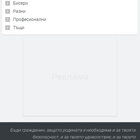
Бисери
Разни
Професионални
Тъщи
Бъди гражданин, защото родината е необходима и за твоята
безопасност, и за твоето удоволствие, и за твоето