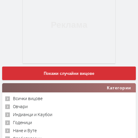
Покажи случайни вицове
Категории
Всички вицове
Овчари
Индианци и Каубои
Годеници
Нане и Вуте