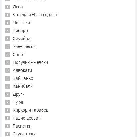
Деца
Коледа и Нова година
Пиянски
Рибари
Семейни
Ученически
Спорт
Поручик Ржевски
Адвокати
Бай Ганьо
Канибали
Други
Чукчи
Киркор и Гарабед
Радио Ереван
Расистки
Студентски