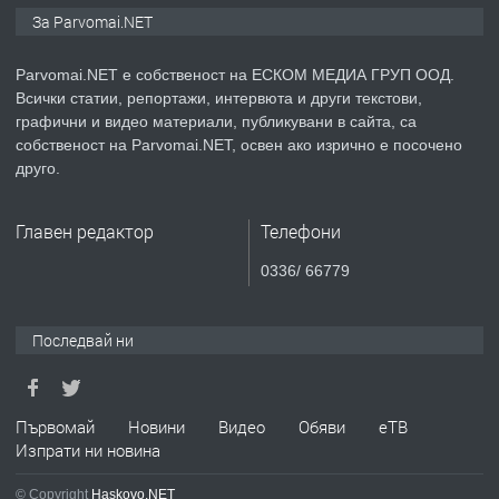
Монтажник на малки детайли за
За Parvomai.NET
медицинската индустрия
Parvomai.NET е собственост на ЕСКОМ МЕДИА ГРУП ООД.
Всички статии, репортажи, интервюта и други текстови,
преди 1 година
графични и видео материали, публикувани в сайта, са
собственост на Parvomai.NET, освен ако изрично е посочено
ПРЕДЛАГА
Уроци по Математика
друго.
Главен редактор
Телефони
преди 1 година
0336/ 66779
ПРЕДЛАГА
Продавам апартамент - гр.
Първомай
Последвай ни
преди 1 година
Първомай
Новини
Видео
Обяви
еТВ
Изпрати ни новина
ТЪРСИ
Търсим работник
© Copyright
Haskovo.NET