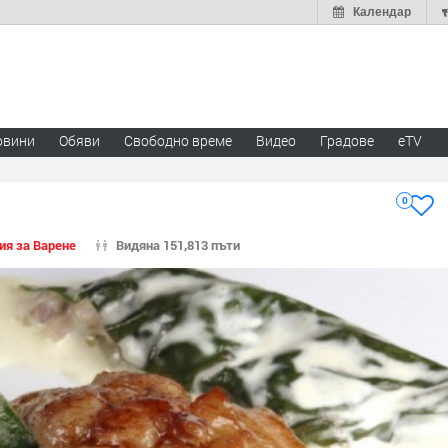
Календар
овини
Обяви
Свободно време
Видео
Градове
eTV
0
ия за Варене
Видяна 151,813 пъти