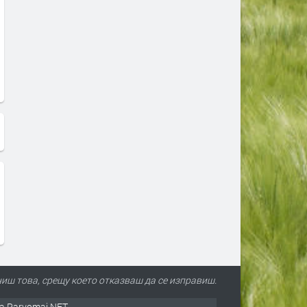
иш това, срещу което отказваш да се изправиш.
а Parvomai.NET