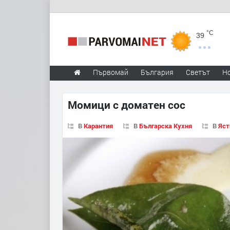
°C
39
Първомай
България
Светът
Н
Момици с доматен сос
В
Карантия
В
Българска Кухня
В
Яст