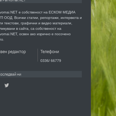
vomai.NET е собственост на ЕСКОМ МЕДИА
П ООД. Всички статии, репортажи, интервюта и
ги текстови, графични и видео материали,
ликувани в сайта, са собственост на
vomai.NET, освен ако изрично е посочено
го.
авен редактор
Телефони
0336/ 66779
оследвай ни