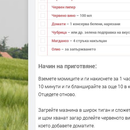
Червен пипер
Червено вино
– 100 мл
Домати
– 1 консерва белени, нарязани
Чубрица
– или др. зелена подправка на вкус
Магданоз
– 4 стръка накълцан
Олио
– за запържването
Начин на приготвяне
Вземете момиците и ги накиснете за 1 час
10 минути и ги бланширайте за още 10 в к
Отцедете отново.
Загрейте мазнина в широк тиган и сложет
и щом хванат загар долейте червеното ви
което добавете доматите.