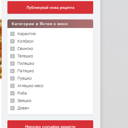
Публикувай нова рецепта
Категории в Ястия с месо
Карантия
Колбаси
Свинско
Телешко
Пилешко
Патешко
Пуешко
Агнешко месо
Риба
Заешко
Дивеч
Няколко случайни рецепти