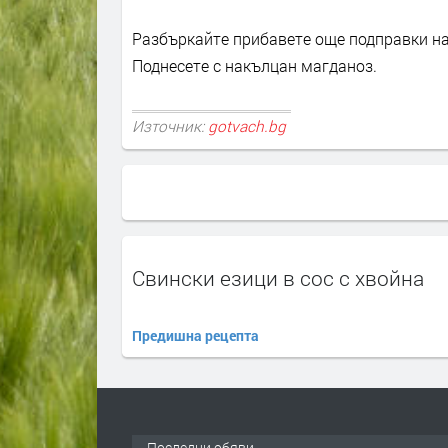
Разбъркайте прибавете още подправки на
Поднесете с накълцан магданоз.
Източник:
gotvach.bg
Свински езици в сос с хвойна
Предишна рецепта
Последни обяви