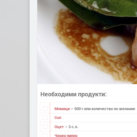
Необходими продукти
Момици
– 500 г или количество по желание
Сол
Оцет
– 3 с.л.
Черен пипер