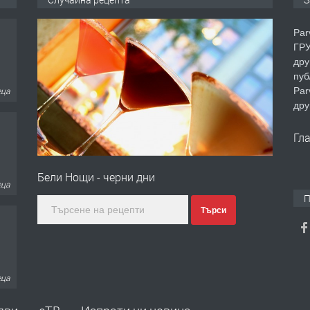
Par
ГРУ
дру
пуб
еца
Par
дру
Гл
еца
Бели Нощи - черни дни
П
Търси
еца