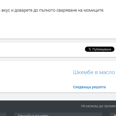
 вкус и доварете до пълното сваряване на момиците.
Шкембе в масло
Следваща рецепта
Не можеш да промен
Случайна рецепта
З