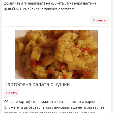
доматите и ги нарязвате на кубчета. Лука нарязвате на
филийки. В емайлирана тавичка слагате х...
Прочети
Картофена салата с чушки
Салати
Обелете картофите, измийте ги и ги нарежете на парченца.
Сложете ги да се сварят, като внимавате да не ги разварите