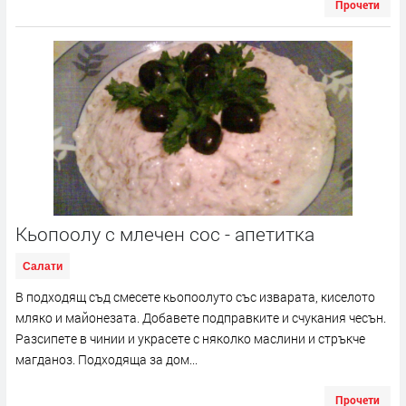
Прочети
Кьопоолу с млечен сос - апетитка
Салати
В подходящ съд смесете кьопоолуто със изварата, киселото
мляко и майонезата. Добавете подправките и счукания чесън.
Разсипете в чинии и украсете с няколко маслини и стръкче
магданоз. Подходяща за дом...
Прочети