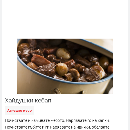
Хайдушки кебап
Агнешко месо
Почиствате и измивате месото. Нарязвате го на хапки.
Почиствате гъбите и ги нарязвате на ивички, обелвате