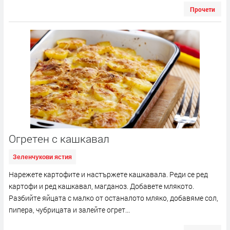
Прочети
Огретен с кашкавал
Зеленчукови ястия
Нарежете картофите и настържете кашкавала. Реди се ред
картофи и ред кашкавал, магданоз. Добавете млякото.
Разбийте яйцата с малко от останалото мляко, добавяме сол,
пипера, чубрицата и залейте огрет...