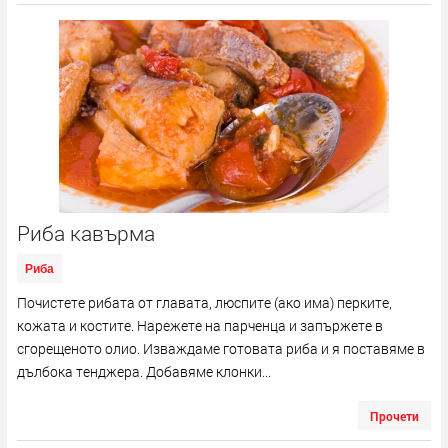
Риба кавърма
Риба
Почистете рибата от главата, люспите (ако има) перките,
кожата и костите. Нарежете на парченца и запържете в
сгорещеното олио. Изваждаме готовата риба и я поставяме в
дълбока тенджера. Добавяме клонки...
Прочети