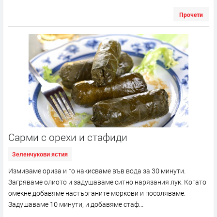
Прочети
Сарми с орехи и стафиди
Зеленчукови ястия
Измиваме ориза и го накисваме във вода за 30 минути.
Загряваме олиото и задушаваме ситно нарязания лук. Когато
омекне добавяме настърганите моркови и посоляваме.
Задушаваме 10 минути, и добавяме стаф...