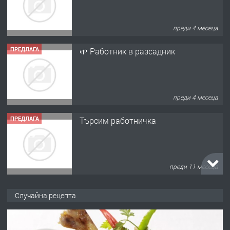
преди 4 месеца
ПРЕДЛАГА
🌱 Работник в разсадник
преди 4 месеца
ПРЕДЛАГА
Търсим работничка
преди 11 месеца
ПРЕДЛАГА
Продава употребявани чисти и
Случайна рецепта
запазени матраци за спални.