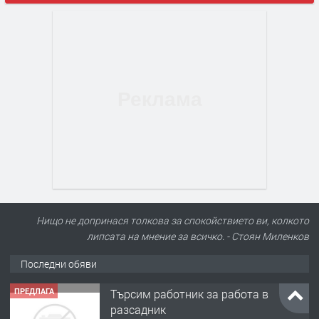
Нищо не допринася толкова за спокойствието ви, колкото
липсата на мнение за всичко. - Стоян Миленков
Последни обяви
ПРЕДЛАГА
Търсим работник за работа в
разсадник