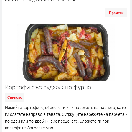
Прочети
Картофи със суджук на фурна
Свинско
Измийте картофите, обелете ги и ги нарежете на парчета, като
ги слагате направо в тавата. Суджуците нарежете на парчета -
по-едри или по-дребни, вие преценете. Сложете ги при
картофите. Загрейте маз...