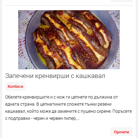
Запечени кренвирши с кашкавал
Колбаси
Обелете кренвиршите и с нож ги цепнете по дължина от
едната страна. В цепнатините сложете тънки резени
кашкавал, който може да замените с пушено сирене. Поръсете
с подправки - черен и червен пипер,...
Прочети