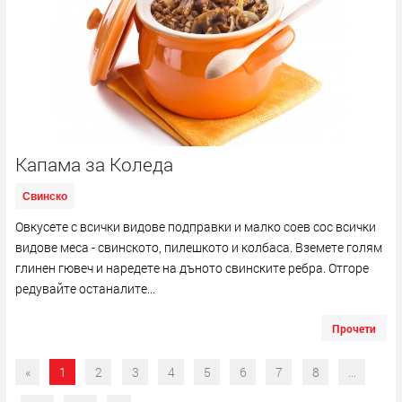
Капама за Коледа
Свинско
Овкусете с всички видове подправки и малко соев сос всички
видове меса - свинското, пилешкото и колбаса. Вземете голям
глинен гювеч и наредете на дъното свинските ребра. Отгоре
редувайте останалите...
Прочети
«
1
2
3
4
5
6
7
8
...