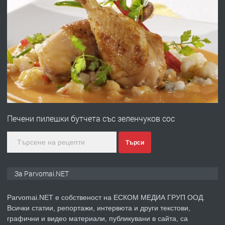
преди 1 година
ПРЕДЛАГА
Работа за общи работници
преди 1 година
ПРЕДЛАГА
Първи поход "По стъпките на Ангел
Войвода"
Печени пилешки бутчета със зеленчуков сос
преди 1 година
Търси
ПРЕДЛАГА
Монтажник на малки детайли за
За Parvomai.NET
медицинската индустрия
Parvomai.NET е собственост на ЕСКОМ МЕДИА ГРУП ООД.
Всички статии, репортажи, интервюта и други текстови,
преди 1 година
графични и видео материали, публикувани в сайта, са