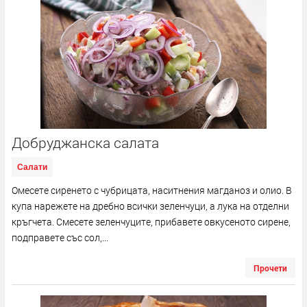
Добруджанска салата
Салати
Омесете сиренето с чубрицата, наситнения магданоз и олио. В
купа нарежете на дребно всички зеленчуци, а лука на отделни
кръгчета. Смесете зеленчуците, прибавете овкусеното сирене,
подправете със сол,...
Прочети