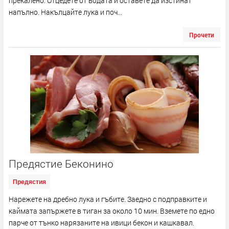
прекалено. Отцедете от водата и оставете да изстинат
напълно. Накълцайте лука и поч...
Прочети
Предястие Беконино
Предястия
Нарежете на дребно лука и гъбите. Заедно с подправките и
каймата запържете в тиган за около 10 мин. Вземете по едно
парче от тънко нарязаните на ивици бекон и кашкавал.