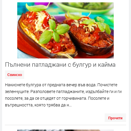
Пълнени патладжани с булгур и кайма
Свинско
Накиснете булгура от предната вечер във вода. Почистете
зеленчуците. Разполовете патладжаните, издълбайте ги и ги
посолете, за да се отцедят от горчивината. Посолете и
вътрешността, която трябва да н...
Прочети