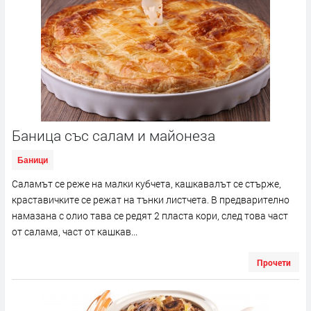
Баница със салам и майонеза
Баници
Саламът се реже на малки кубчета, кашкавалът се стърже,
краставичките се режат на тънки листчета. В предварително
намазана с олио тава се редят 2 пласта кори, след това част
от салама, част от кашкав...
Прочети