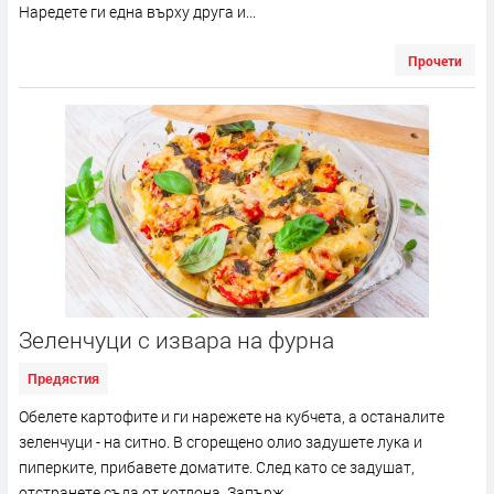
Наредете ги една върху друга и...
Прочети
Зеленчуци с извара на фурна
Предястия
Обелете картофите и ги нарежете на кубчета, а останалите
зеленчуци - на ситно. В сгорещено олио задушете лука и
пиперките, прибавете доматите. След като се задушат,
отстранете съда от котлона. Запърж...