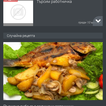
Търсим работничка
преди 10 месеца
ПРЕДЛАГА
Продава употребявани чисти и
Случайна рецепта
запазени матраци за спални.
преди 1 година
ПРЕДЛАГА
Работа за общи работници
преди 1 година
ПРЕДЛАГА
Първи поход "По стъпките на Ангел
Войвода"