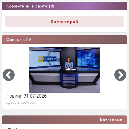
Коментари в сайта (0)
Коментирай
Още от eTV
Новини 31 07 2026
Н
преди 1 седмица
п
Категории