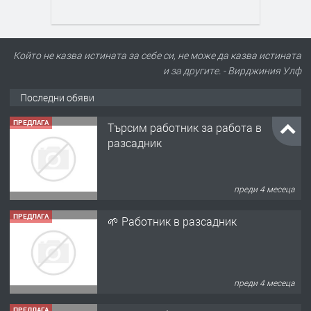
Който не казва истината за себе си, не може да казва истината
и за другите. - Вирджиния Улф
Последни обяви
ПРЕДЛАГА
Търсим работник за работа в
разсадник
преди 4 месеца
ПРЕДЛАГА
🌱 Работник в разсадник
преди 4 месеца
ПРЕДЛАГА