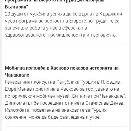
България“
29 души от чужбина успяха да се върнат в Кърджали
чрез програма за заетост на Бюрото по труда. Те са
започнали работа у нас в сферата на
здравеопазването, промишлеността и търговията.
Мобилна изложба в Хасково показва историята на
Чанаккале
Генералният консул на Република Турция в Пловдив
Емре Манав пристигна в Хасково за гостуването на
историческия мобилен музей „Битките при Чанаккале“.
Дипломатът бе посрещнат от кмета Станислав Дечев.
Изложбата, посветена на знаковите за Турция
сражения, може да бъде разгледана и утре.