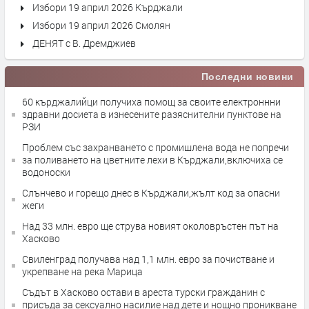
Избори 19 април 2026 Кърджали
Избори 19 април 2026 Смолян
ДЕНЯТ с В. Дремджиев
Последни новини
60 кърджалийци получиха помощ за своите електроннни
здравни досиета в изнесените разяснителни пунктове на
РЗИ
Проблем със захранването с промишлена вода не попречи
за поливането на цветните лехи в Кърджали,включиха се
водоноски
Слънчево и горещо днес в Кърджали,жълт код за опасни
жеги
Над 33 млн. евро ще струва новият околовръстен път на
Хасково
Свиленград получава над 1,1 млн. евро за почистване и
укрепване на река Марица
Съдът в Хасково остави в ареста турски гражданин с
присъда за сексуално насилие над дете и нощно проникване