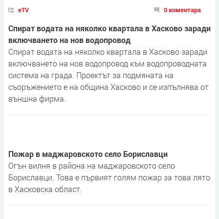
eTV
0 коментара
Спират водата на няколко квартала в Хасково заради
включването на нов водопровод
Спират водата на няколко квартала в Хасково заради
включването на нов водопровод към водопроводната
система на града. Проектът за подмяната на
съоръжението е на община Хасково и се изпълнява от
външна фирма.
Пожар в маджаровското село Бориславци
Огън вилня в района на маджаровското село
Бориславци. Това е първият голям пожар за това лято
в Хасковска област.