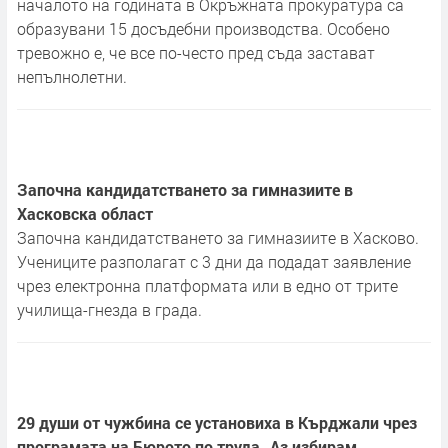
началото на годината в Окръжната прокуратура са
образувани 15 досъдебни производства. Особено
тревожно е, че все по-често пред съда застават
непълнолетни.
Започна кандидатстването за гимназиите в
Хасковска област
Започна кандидатстването за гимназиите в Хасково.
Учениците разполагат с 3 дни да подадат заявление
чрез електронна платформата или в едно от трите
училища-гнезда в града.
29 души от чужбина се установиха в Кърджали чрез
програмата на Бюрото по труда „Аз избирам