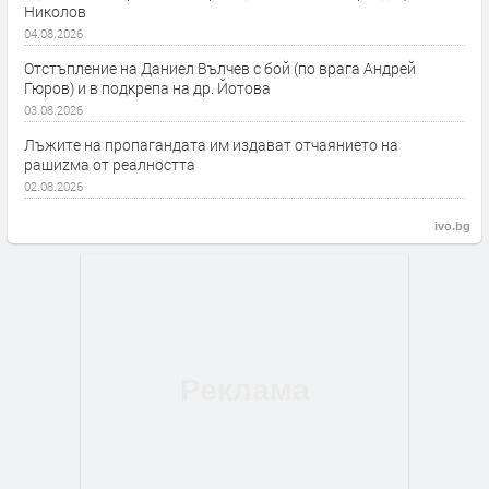
Николов
04.08.2026
Отстъпление на Даниел Вълчев с бой (по врага Андрей
Гюров) и в подкрепа на др. Йотова
03.08.2026
Лъжите на пропагандата им издават отчаянието на
рашиzма от реалността
02.08.2026
ivo.bg