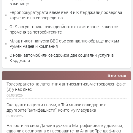
в жилище
Европрокуратурата влезе във В и К Кърджали,проверява
харченето на евросредства
От 9 август приключва двойното етикетиране - какво се
променя за потребителите
Млад пилот напуска ВВС със скандално обръщение към
Румен Радев и компания
С нови автомобили се сдобиха две социални услуги в
Кърджали
Блогове
Толерирането на латентния антисемитизъм е тревожен факт
(и) у нас днес
06.08.2026
Скандал с нацисти гърми, а Той мълчи солидарно с
другарите “антифашисти”, които му гласуваха
05.08.2026
На гости на своя Даниил руzката Митрофанова е у дома си,
едва ли е освиркана от верващите на Атанас Трендафилов