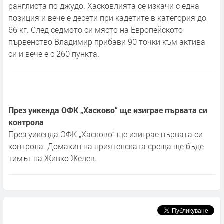
ранглиста по джудо. Хасковлията се изкачи с една
позиция и вече е десети при кадетите в категория до
66 кг. След седмото си място на Европейското
първенство Владимир прибави 90 точки към актива
си и вече е с 260 пункта.
През уикенда ОФК „Хасково“ ще изиграе първата си
контрола
През уикенда ОФК „Хасково“ ще изиграе първата си
контрола. Домакин на приятелската среща ще бъде
тимът на Живко Желев.