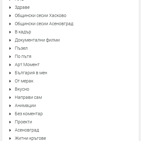
Здраве
Общински сесии Хасково
Общински сесии Асеновград
В кадър
Документални филми
Пъзел
По пътя
Арт Момент
България в мен
От мерак
Вкусно
Направи сам
Анимации
Без коментар
Проекти
Асеновград
Житни кръгове