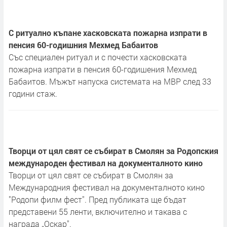
С ритуално къпане хасковската пожарна изпрати в
пенсия 60-годишния Мехмед Бабаитов
Със специален ритуал и с почести хасковската
пожарна изпрати в пенсия 60-годишения Мехмед
Бабаитов. Мъжът напуска системата на МВР след 33
години стаж.
Творци от цял свят се събират в Смолян за Родопския
международен фестивал на документалното кино
Творци от цял свят се събират в Смолян за
Международния фестивал на документалното кино
"Родопи филм фест". Пред публиката ще бъдат
представени 55 ленти, включително и такава с
награда „Оскар".