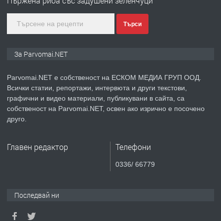
Пържена риба със задушени зеленчуци
Търси
преди 1 година
ПРЕДЛАГА
Монтажник на малки детайли за
За Parvomai.NET
медицинската индустрия
Parvomai.NET е собственост на ЕСКОМ МЕДИА ГРУП ООД.
Всички статии, репортажи, интервюта и други текстови,
преди 1 година
графични и видео материали, публикувани в сайта, са
собственост на Parvomai.NET, освен ако изрично е посочено
ПРЕДЛАГА
Уроци по Математика
друго.
Главен редактор
Телефони
преди 1 година
0336/ 66779
ПРЕДЛАГА
Продавам апартамент - гр.
Първомай
Последвай ни