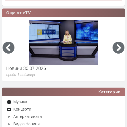
Още от eTV
Новини 30 07 2026
Н
преди 1 седмица
п
Категории
Музика
Концерти
Алтернативата
Видео Новини