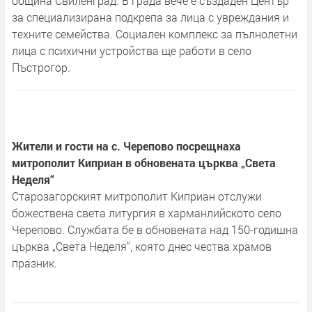
община Свиленград. В града вече е създаден Център
за специализирана подкрепа за лица с увреждания и
техните семейства. Социален комплекс за пълнолетни
лица с психични устройства ще работи в село
Пъстрогор.
Жители и гости на с. Черепово посрещнаха
митрополит Киприан в обновената църква „Света
Неделя“
Старозагорският митрополит Киприан отслужи
божествена света литургия в харманлийското село
Черепово. Службата бе в обновената над 150-годишна
църква „Света Неделя“, която днес чества храмов
празник.