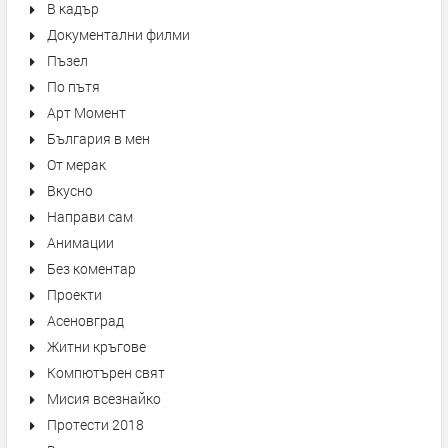
В кадър
Документални филми
Пъзел
По пътя
Арт Момент
България в мен
От мерак
Вкусно
Направи сам
Анимации
Без коментар
Проекти
Асеновград
Житни кръгове
Компютърен свят
Мисия всезнайко
Протести 2018