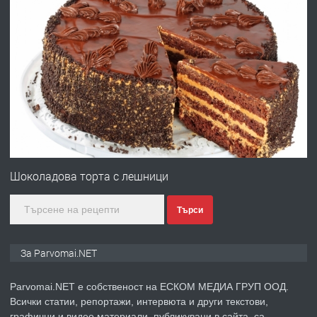
преди 1 година
ПРЕДЛАГА
Първи поход "По стъпките на Ангел
Войвода"
преди 1 година
ПРЕДЛАГА
Монтажник на малки детайли за
медицинската индустрия
Шоколадова торта с лешници
Търси
преди 1 година
ПРЕДЛАГА
Уроци по Математика
За Parvomai.NET
Parvomai.NET е собственост на ЕСКОМ МЕДИА ГРУП ООД.
Всички статии, репортажи, интервюта и други текстови,
преди 1 година
графични и видео материали, публикувани в сайта, са