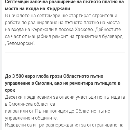
Септември започва разширение на пътното платно на
моста на входа на Кърджали
В началото на септември ще стартират строителни
работи по разширяване на пътното платно на моста
на входа на Кърджали в посока Хасково. Дейностите
са част от мащабния ремонт на транзитния булевард
„Беломорски“.
До 3 500 евро глоба грози Областното пътно
управление в Смолян, ако не ремонтира пътищата в
срок
Десетки предписания за опасни участъци по пътищата
в Смолянска област са
изпратили от Пътна полиция до Областно пътно
управление и общините.
Издадени са и три разпореждания за отстраняване на