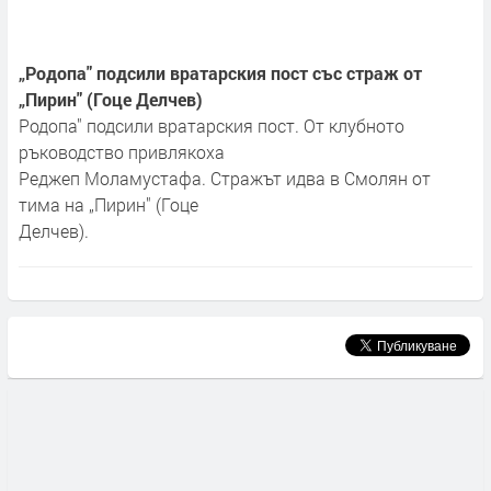
„Родопа" подсили вратарския пост със страж от
„Пирин" (Гоце Делчев)
Родопа" подсили вратарския пост. От клубното
ръководство привлякоха
Реджеп Моламустафа. Стражът идва в Смолян от
тима на „Пирин" (Гоце
Делчев).