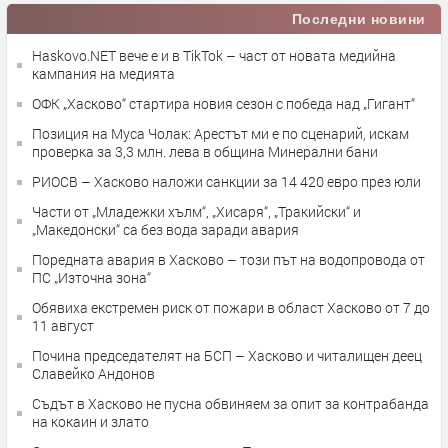
Последни новини
Haskovo.NET вече е и в TikTok – част от новата медийна
кампания на медията
ОФК „Хасково“ стартира новия сезон с победа над „Гигант“
Позиция на Муса Чолак: Арестът ми е по сценарий, искам
проверка за 3,3 млн. лева в община Минерални бани
РИОСВ – Хасково наложи санкции за 14 420 евро през юли
Части от „Младежки хълм“, „Хисаря“, „Тракийски“ и
„Македонски“ са без вода заради авария
Поредната авария в Хасково – този път на водопровода от
ПС „Източна зона“
Обявиха екстремен риск от пожари в област Хасково от 7 до
11 август
Почина председателят на БСП – Хасково и читалищен деец
Славейко Андонов
Съдът в Хасково не пусна обвиняем за опит за контрабанда
на кокаин и злато