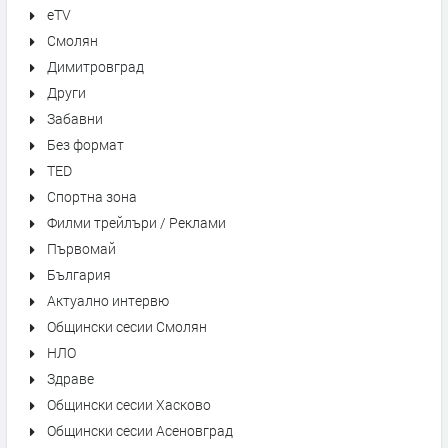
eTV
Смолян
Димитровград
Други
Забавни
Без формат
TED
Спортна зона
Филми трейлъри / Реклами
Първомай
България
Актуално интервю
Общински сесии Смолян
НЛО
Здраве
Общински сесии Хасково
Общински сесии Асеновград