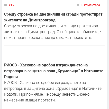
eTV
0 коментара
Срещу строежа на две жилищни сгради протестират
жителите на Димитровград
Срещу строежа на две жилищни сгради протестират
жителите на Димитровград. От общината обясниха, че
нямат правно основание да откажат проектите.
РИОСВ - Хасково не одобри изграждането на
ветропарк в защитена зона „Крумовица“ в Източните
Родопи
РИОСВ - Хасково не одобри изграждането на
ветропарк в защитена зона „Крумовица“ в Източните
Родопи. Припомняме, че срещу инвестиционно
намерение имаше протести.