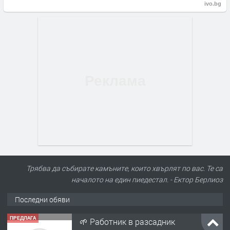
ivo.bg
Трябва да събирате камъните, които хвърлят по вас. Те са
началото на един пиедестал. - Ектор Берлиоз
Последни обяви
ПРЕДЛАГА
🌱 Работник в разсадник