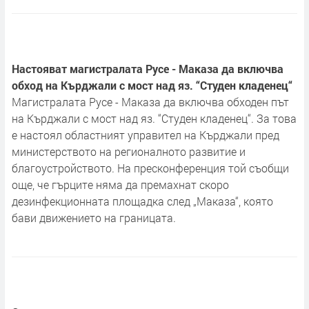
Настояват магистралата Русе - Маказа да включва
обход на Кърджали с мост над яз. “Студен кладенец“
Магистралата Русе - Маказа да включва обходен път
на Кърджали с мост над яз. “Студен кладенец“. За това
е настоял областният управител на Кърджали пред
министерството на регионалното развитие и
благоустройството. На пресконференция той съобщи
още, че гърците няма да премахнат скоро
дезинфекционната площадка след „Маказа“, която
бави движението на границата.