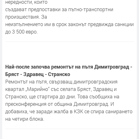
нередности, които
създават предпоставки за пътно-транспортни
произшествия. За
неизпълнението им в срок законът предвижда санкции
до 3 500 евро.
Най-после започва ремонтът на пътя Димитровград -
Бряст - Здравец - Странско
Ремонтът на пътя, свързващ димитровградския
квартал „Марийно“ със селата Бряст, Здравец и
Странско, ще стартира до дни. Това съобщиха на
пресконференция от община Димитровград. И
добавиха, че заради жалба в КЗК се спира санирането
на четири блока.