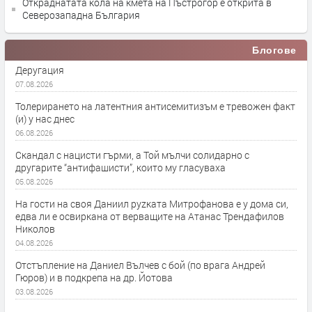
Откраднатата кола на кмета на Пъстрогор е открита в
Северозападна България
Блогове
Деругация
07.08.2026
Толерирането на латентния антисемитизъм е тревожен факт
(и) у нас днес
06.08.2026
Скандал с нацисти гърми, а Той мълчи солидарно с
другарите “антифашисти”, които му гласуваха
05.08.2026
На гости на своя Даниил руzката Митрофанова е у дома си,
едва ли е освиркана от верващите на Атанас Трендафилов
Николов
04.08.2026
Отстъпление на Даниел Вълчев с бой (по врага Андрей
Гюров) и в подкрепа на др. Йотова
03.08.2026