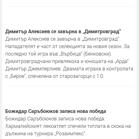
Димитър Алексиев се завърна в „Димитровград“
Димитър Алексиев се завърна в „Димитровград“.
Нападателят е част от селекцията за новия сезон. За
последно той игра във „Върбица“ (Бенковски).
Димитровградчани привлякоха и юношата на „Арда“
Димитър Джемперлиев. Двамата играха в контролата
с „Берое“, спечелена от старозагорци с 1:0.
Божидар Саръбоюков записа нова победа
Божидар Саръбоюков записа нова победа.
Хармалийският лекоатлет спечели титлата в скока на
дължина на турнира „Розаимпекс“.