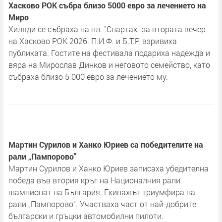
Хасково РОК събра близо 5000 евро за лечението на
Миро
Хиляди се събраха на пл. "Спартак" за втората вечер
на Хасково РОК 2026. П.И.Ф. и Б.Т.Р. взривиха
публиката. Гостите на фестивала подариха надежда и
вяра на Мирослав Динков и неговото семейство, като
събраха близо 5 000 евро за лечението му.
Мартин Сурилов и Ханко Юриев са победителите на
рали „Пампорово"
Мартин Сурилов и Ханко Юриев записаха убедителна
победа във втория кръг на Националния рали
шампионат на България. Екипажът триумфира на
рали „Пампорово“. Участваха част от най-добрите
български и гръцки автомобилни пилоти.