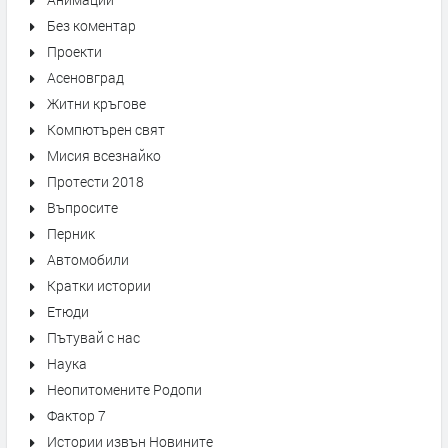
Без коментар
Проекти
Асеновград
Житни кръгове
Компютърен свят
Мисия всезнайко
Протести 2018
Въпросите
Перник
Автомобили
Кратки истории
Етюди
Пътувай с нас
Наука
Неопитомените Родопи
Фактор 7
Истории извън Новините