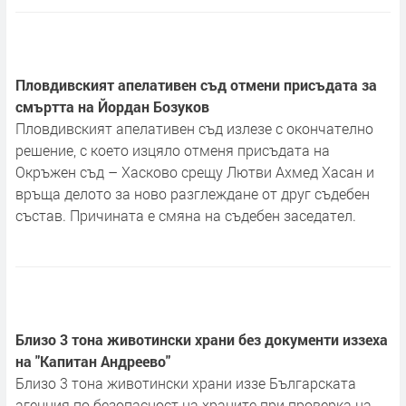
Пловдивският апелативен съд отмени присъдата за
смъртта на Йордан Бозуков
Пловдивският апелативен съд излезе с окончателно
решение, с което изцяло отменя присъдата на
Окръжен съд – Хасково срещу Лютви Ахмед Хасан и
връща делото за ново разглеждане от друг съдебен
състав. Причината е смяна на съдебен заседател.
Близо 3 тона животински храни без документи иззеха
на "Капитан Андреево"
Близо 3 тона животински храни иззе Българската
агенция по безопасност на храните при проверка на