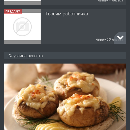
ПРЕДЛАГА
Търсим работничка
преди 10 месеца
ПРЕДЛАГА
Продава употребявани чисти и
Случайна рецепта
запазени матраци за спални.
преди 1 година
ПРЕДЛАГА
Работа за общи работници
преди 1 година
ПРЕДЛАГА
Първи поход "По стъпките на Ангел