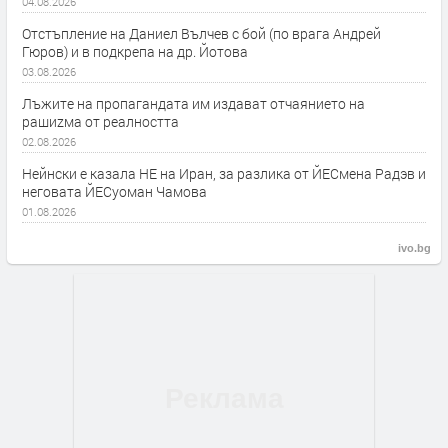
04.08.2026
Отстъпление на Даниел Вълчев с бой (по врага Андрей
Гюров) и в подкрепа на др. Йотова
03.08.2026
Лъжите на пропагандата им издават отчаянието на
рашиzма от реалността
02.08.2026
Нейнски е казала НЕ на Иран, за разлика от ЙЕСмена Радэв и
неговата ЙЕСуоман Чамова
01.08.2026
ivo.bg