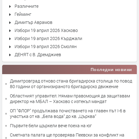
Различните
Гейминг
Димитър Аврамов
Избори 19 април 2026 Хасково
Избори 19 април 2026 Кърджали
Избори 19 април 2026 Смолян
ДЕНЯТ с В. Дремджиев
Последни новини
Димитровград отново стана бригадирска столица по повод
80 години от организираното бригадирско движение
Областният управител: Нямам правомощия да защитавам
директор на МБАЛ – Хасково с изтекъл мандат
ОП "ФЛОР" продължава почистването на главен път I-6 в
участъка от кв. „Бела вода“ до кв. „Църква“
Първите бели щъркели вече поеха на юг
Сметната палата ще провeрява Пеевски за конфликт на