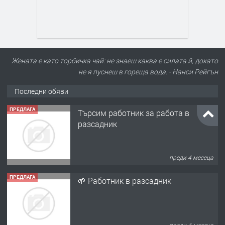
Жената е като торбичка чай: не знаеш каква е силата й, докато
не я пуснеш в гореща вода. - Нанси Рейгън
Последни обяви
ПРЕДЛАГА
Търсим работник за работа в
разсадник
преди 4 месеца
ПРЕДЛАГА
🌱 Работник в разсадник
преди 4 месеца