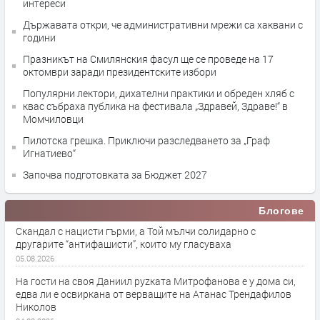
интереси
Държавата откри, че административни мрежи са хаквани с
години
Празникът на Смилянския фасул ще се проведе на 17
октомври заради президентските избори
Популярни лектори, дихателни практики и обреден хляб с
квас събраха публика на фестивала „Здравей, Здраве!“ в
Момчиловци
Пилотска грешка. Приключи разследването за „Граф
Игнатиево“
Започва подготовката за Бюджет 2027
Блогове
Скандал с нацисти гърми, а Той мълчи солидарно с
другарите “антифашисти”, които му гласуваха
05.08.2026
На гости на своя Даниил руzката Митрофанова е у дома си,
едва ли е освиркана от верващите на Атанас Трендафилов
Николов