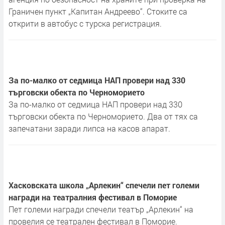
Граничен пункт „Капитан Андреево“. Стоките са
открити в автобус с турска регистрация.
За по-малко от седмица НАП провери над 330
търговски обекта по Черноморието
За по-малко от седмица НАП провери над 330
търговски обекта по Черноморието. Два от тях са
запечатани заради липса на касов апарат.
Хасковската школа „Арлекин“ спечели пет големи
награди на театралния фестивал в Поморие
Пет големи награди спечели театър „Арлекин“ на
провелия се театрален фестивал в Поморие.