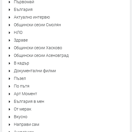
Първомай
България
Актуално интервю
Общински сесии Смолян
НЛО
Здраве
Общински сесии Хасково
Общински сесии Асеновград
В кадър
Документални филми
Пъзел
По пътя
Арт Момент
България в мен
От мерак
Вкусно
Направи сам
Анимации