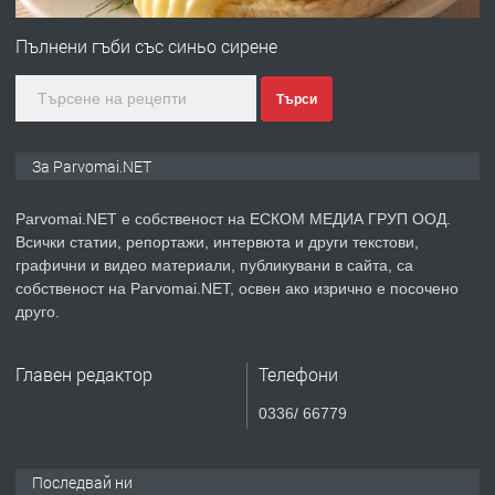
Войвода"
Пълнени гъби със синьо сирене
преди 1 година
Търси
ПРЕДЛАГА
Монтажник на малки детайли за
За Parvomai.NET
медицинската индустрия
Parvomai.NET е собственост на ЕСКОМ МЕДИА ГРУП ООД.
Всички статии, репортажи, интервюта и други текстови,
преди 1 година
графични и видео материали, публикувани в сайта, са
ПРЕДЛАГА
собственост на Parvomai.NET, освен ако изрично е посочено
Уроци по Математика
друго.
Главен редактор
Телефони
преди 1 година
0336/ 66779
ПРЕДЛАГА
Продавам апартамент - гр.
Първомай
Последвай ни