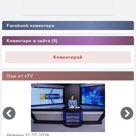
Facebook коментари
Коментари в сайта (0)
Коментирай
Още от eTV
Новини 31 07 2026
Н