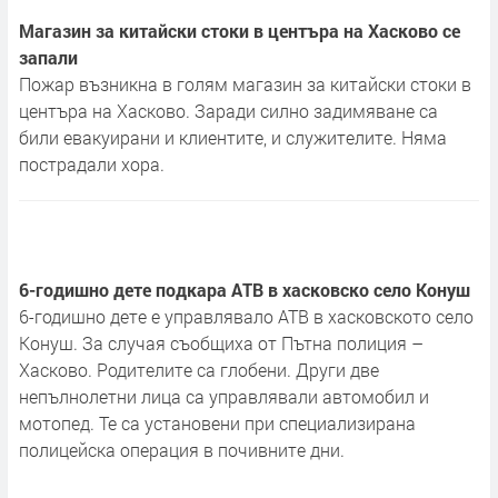
Магазин за китайски стоки в центъра на Хасково се
запали
Пожар възникна в голям магазин за китайски стоки в
центъра на Хасково. Заради силно задимяване са
били евакуирани и клиентите, и служителите. Няма
пострадали хора.
6-годишно дете подкара АТВ в хасковско село Конуш
6-годишно дете е управлявало АТВ в хасковското село
Конуш. За случая съобщиха от Пътна полиция –
Хасково. Родителите са глобени. Други две
непълнолетни лица са управлявали автомобил и
мотопед. Те са установени при специализирана
полицейска операция в почивните дни.