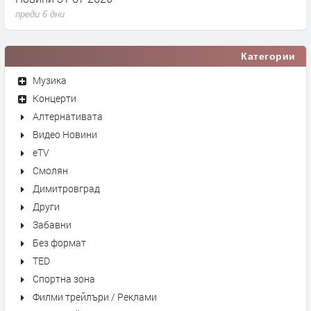
преди 6 дни
п
Категории
Музика
Концерти
Алтернативата
Видео Новини
eTV
Смолян
Димитровград
Други
Забавни
Без формат
TED
Спортна зона
Филми трейлъри / Реклами