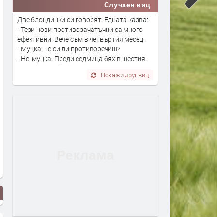
Случаен виц
Две блондинки си говорят. Едната казва:
- Тези нови противозачатъчни са много
ефективни. Вече съм в четвъртия месец.
- Муцка, не си ли противоречиш?
- Не, муцка. Преди седмица бях в шестия…
Покажи друг виц