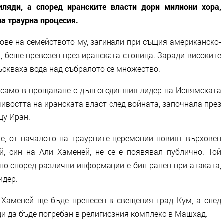
иляди, а според иранските власти дори милиони хора,
а траурна процесия.
ове на семейството му, загинали при същия американско-
, беше превозен през иранската столица. Заради високите
скваха вода над събралото се множество.
 само в прощаване с дългогодишния лидер на Ислямската
чивостта на иранската власт след войната, започнала през
щу Иран.
, от началото на траурните церемонии новият върховен
, син на Али Хаменей, не се е появявал публично. Той
 но според различни информации е бил ранен при атаката,
идер.
 Хаменей ще бъде пренесен в свещения град Кум, а след
еди да бъде погребан в религиозния комплекс в Машхад.