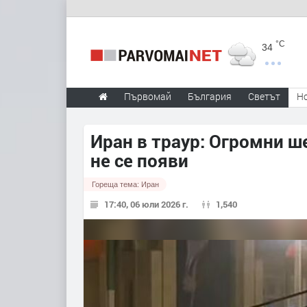
°C
34
Първомай
България
Светът
Н
Иран в траур: Огромни ш
не се появи
Гореща тема:
Иран
17:40, 06 юли 2026 г.
1,540