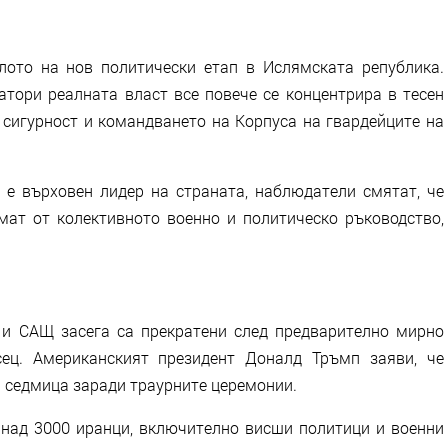
ото на нов политически етап в Ислямската република.
атори реалната власт все повече се концентрира в тесен
 сигурност и командването на Корпуса на гвардейците на
 върховен лидер на страната, наблюдатели смятат, че
мат от колективното военно и политическо ръководство,
 и САЩ засега са прекратени след предварително мирно
сец. Американският президент Доналд Тръмп заяви, че
а седмица заради траурните церемонии.
над 3000 иранци, включително висши политици и военни