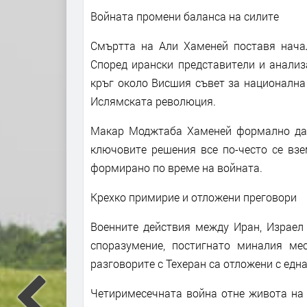
Войната промени баланса на силите
Смъртта на Али Хаменей поставя начал
Според ирански представители и анализ
кръг около Висшия съвет за национална
Ислямската революция.
Макар Моджтаба Хаменей формално да е
ключовите решения все по-често се взе
формирано по време на войната.
Крехко примирие и отложени преговори
Военните действия между Иран, Израел
споразумение, постигнато миналия ме
разговорите с Техеран са отложени с едн
Четиримесечната война отне живота на 