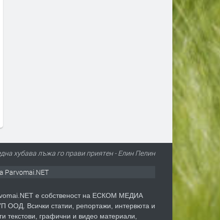
с експлозив е открит на
Сеута след трагедията: Кой е
ето в Лайпциг
виновен – Испания, Мароко ил
трафикантите?
1 ден
преди 1 ден
една хубава лъжа го прави приятен - Елин Пелин
а Parvomai.NET
vomai.NET е собственост на ЕСКОМ МЕДИА
П ООД. Всички статии, репортажи, интервюта и
ги текстови, графични и видео материали,