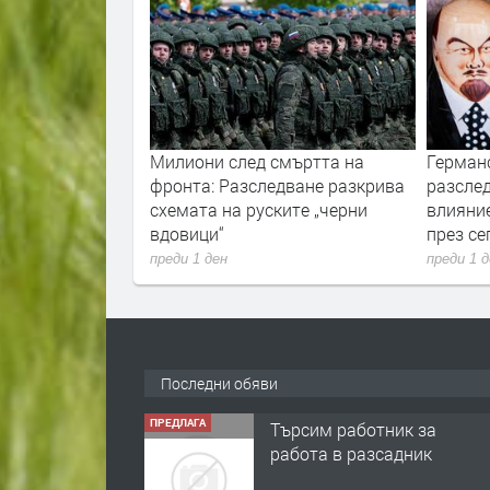
 пожарите
Милиони след смъртта на
Германските
иите vs.
фронта: Разследване разкрива
разследват р
схемата на руските „черни
влияние върх
вдовици“
през септемв
преди 1 ден
преди 1 ден
Последни обяви
ПРЕДЛАГА
Търсим работник за
работа в разсадник