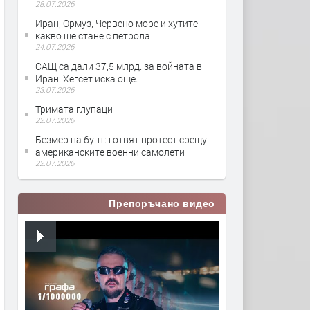
28.07.2026
Иран, Ормуз, Червено море и хутите:
какво ще стане с петрола
24.07.2026
САЩ са дали 37,5 млрд. за войната в
Иран. Хегсет иска още.
23.07.2026
Тримата глупаци
22.07.2026
Безмер на бунт: готвят протест срещу
американските военни самолети
22.07.2026
Препоръчано видео