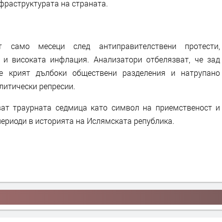
фраструктурата на страната.
 само месеци след антиправителствени протести,
 и високата инфлация. Анализатори отбелязват, че зад
е крият дълбоки обществени разделения и натрупано
литически репресии.
ват траурната седмица като символ на приемственост и
периоди в историята на Ислямската република.