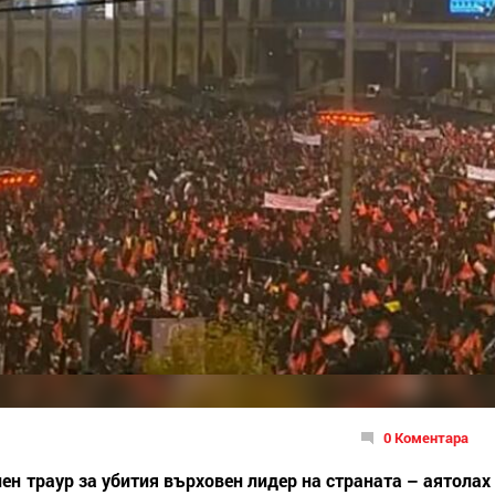
0 Коментара
ен траур за убития върховен лидер на страната – аятолах