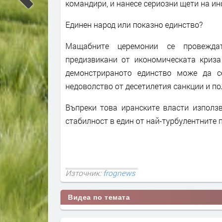
командири, и нанесе сериозни щети на ин
Единен народ или показно единство?
Мащабните церемонии се провеждат
предизвикани от икономическата криза
демонстрираното единство може да с
недоволство от десетилетия санкции и по
Въпреки това иранските власти използ
стабилност в един от най-турбулентните 
Източник:
frognews
Видеа по темата