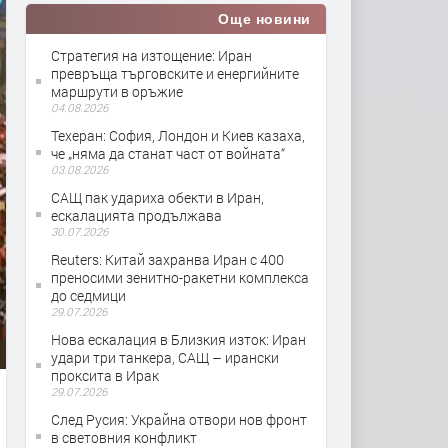
Още новини
Стратегия на изтощение: Иран
превръща търговските и енергийните
маршрути в оръжие
04.08.2026
Teхеран: София, Лондон и Киев казаха,
че „няма да станат част от войната“
03.08.2026
САЩ пак удариха обекти в Иран,
ескалацията продължава
30.07.2026
Reuters: Китай захранва Иран с 400
преносими зенитно-ракетни комплекса
до седмици
29.07.2026
Нова ескалация в Близкия изток: Иран
удари три танкера, САЩ – ирански
проксита в Ирак
29.07.2026
След Русия: Украйна отвори нов фронт
в световния конфликт