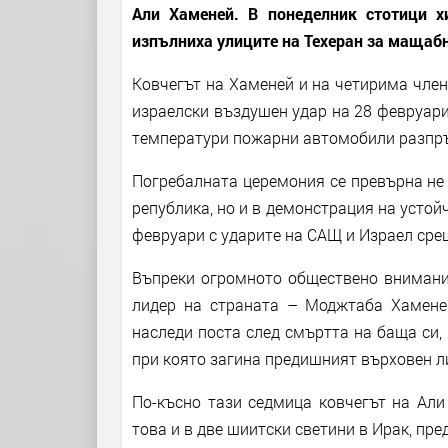
Али Хаменей. В понеделник стотици х
изпълниха улиците на Техеран за мащабн
Ковчегът на Хаменей и на четирима член
израелски въздушен удар на 28 февруари
температури пожарни автомобили разпръ
Погребалната церемония се превърна не
република, но и в демонстрация на устой
февруари с ударите на САЩ и Израел сре
Въпреки огромното обществено внимание
лидер на страната – Моджтаба Хаменей
наследи поста след смъртта на баща си,
при която загина предишният върховен л
По-късно тази седмица ковчегът на Али
това и в две шиитски светини в Ирак, пр