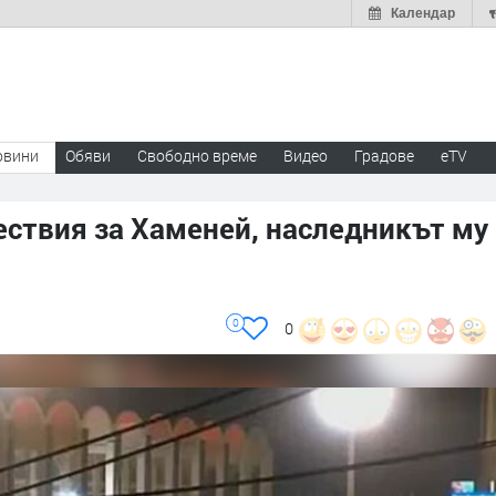
Календар
овини
Обяви
Свободно време
Видео
Градове
eTV
ествия за Хаменей, наследникът му
0
0