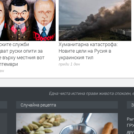
 служби
Хуманитарна катастрофа:
Дрон 
уски опити за
Новите цели на Русия в
летищ
у местния вот
украинския тил
преди 
ри
преди 1 ден
Една чиста истина прави живота спокоен, 
Случайна рецепта
З
Par
ГРУ
дру