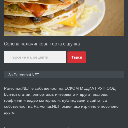
преди 1 година
ПРЕДЛАГА
Първи поход "По стъпките на Ангел
Войвода"
Солена палачинкова торта с шунка
Търси
преди 1 година
ПРЕДЛАГА
Монтажник на малки детайли за
За Parvomai.NET
медицинската индустрия
Parvomai.NET е собственост на ЕСКОМ МЕДИА ГРУП ООД.
Всички статии, репортажи, интервюта и други текстови,
преди 1 година
графични и видео материали, публикувани в сайта, са
собственост на Parvomai.NET, освен ако изрично е посочено
ПРЕДЛАГА
Уроци по Математика
друго.