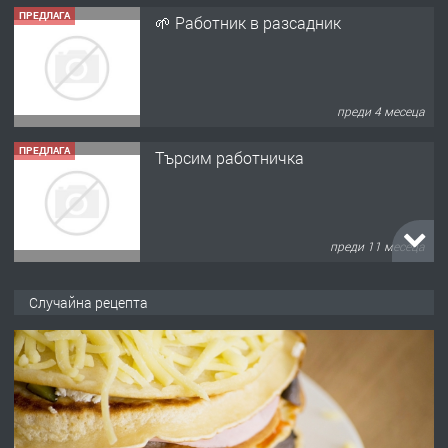
ПРЕДЛАГА
🌱 Работник в разсадник
преди 4 месеца
ПРЕДЛАГА
Търсим работничка
преди 11 месеца
ПРЕДЛАГА
Продава употребявани чисти и
Случайна рецепта
запазени матраци за спални.
преди 1 година
ПРЕДЛАГА
Работа за общи работници