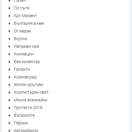
Пъзел
По пътя
Арт Момент
България в мен
От мерак
Вкусно
Направи сам
Анимации
Без коментар
Проекти
Асеновград
Житни кръгове
Компютърен свят
Мисия всезнайко
Протести 2018
Въпросите
Перник
Автомобили