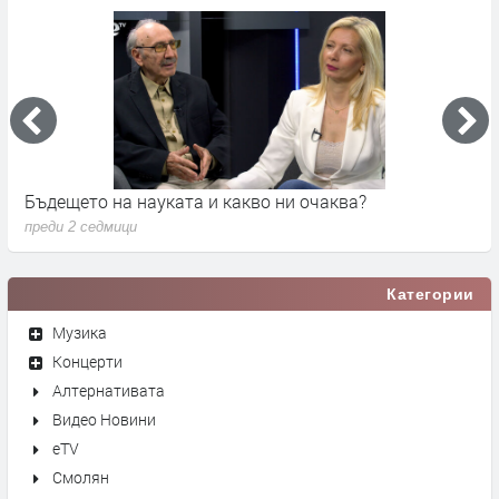
Бъдещето на науката и какво ни очаква?
Д
преди 2 седмици
п
Категории
Музика
Концерти
Алтернативата
Видео Новини
eTV
Смолян