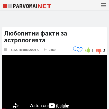
Любопитни факти за
астрологията
0
16:22, 18 юни 2026 г.
3559
1
0