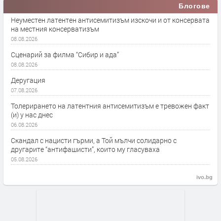
Блогове
Неуместен латентен антисемитизъм изскочи и от консервата
на местния консерватизъм
08.08.2026
Сценарий за филма “Сибир и ада”
08.08.2026
Деругация
07.08.2026
Толерирането на латентния антисемитизъм е тревожен факт
(и) у нас днес
06.08.2026
Скандал с нацисти гърми, а Той мълчи солидарно с
другарите “антифашисти”, които му гласуваха
05.08.2026
ivo.bg