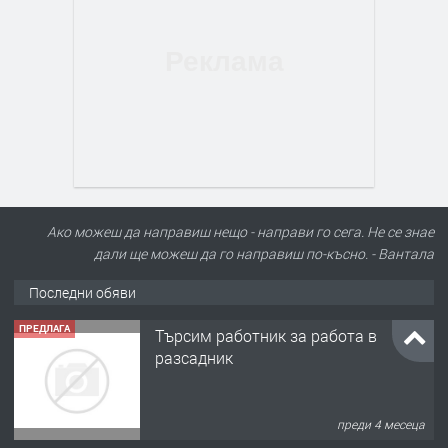
Ако можеш да направиш нещо - направи го сега. Не се знае
дали ще можеш да го направиш по-късно. - Вантала
Последни обяви
ПРЕДЛАГА
Търсим работник за работа в
разсадник
преди 4 месеца