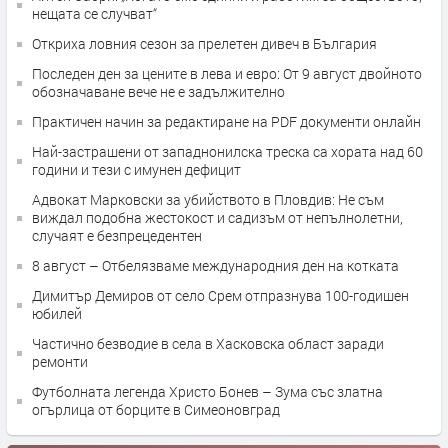
нещата се случват“
Откриха ловния сезон за прелетен дивеч в България
Последен ден за цените в лева и евро: От 9 август двойното
обозначаване вече не е задължително
Практичен начин за редактиране на PDF документи онлайн
Най-застрашени от западнонилска треска са хората над 60
години и тези с имунен дефицит
Адвокат Марковски за убийството в Пловдив: Не съм
виждал подобна жестокост и садизъм от непълнолетни,
случаят е безпрецедентен
8 август – Отбелязваме международния ден на котката
Димитър Демиров от село Срем отпразнува 100-годишен
юбилей
Частично безводие в села в Хасковска област заради
ремонти
Футболната легенда Христо Бонев – Зума със златна
огърлица от борците в Симеоновград