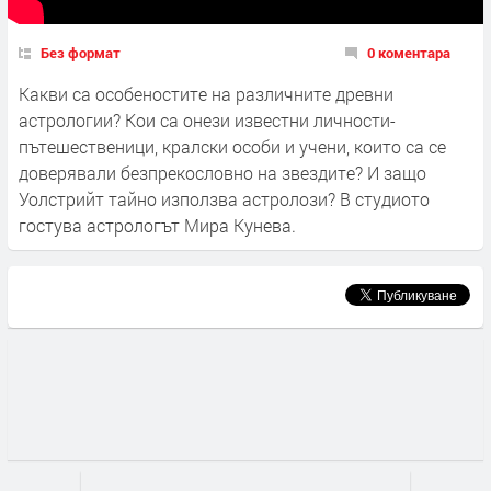
Без формат
0 коментара
Какви са особеностите на различните древни
астрологии? Кои са онези известни личности-
пътешественици, кралски особи и учени, които са се
доверявали безпрекословно на звездите? И защо
Уолстрийт тайно използва астролози? В студиото
гостува астрологът Мира Кунева.