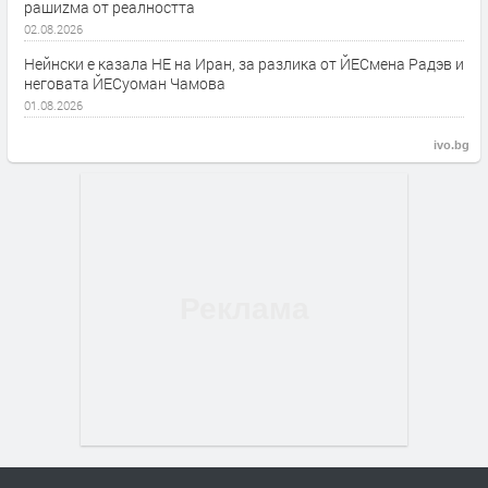
рашиzма от реалността
02.08.2026
Нейнски е казала НЕ на Иран, за разлика от ЙЕСмена Радэв и
неговата ЙЕСуоман Чамова
01.08.2026
ivo.bg