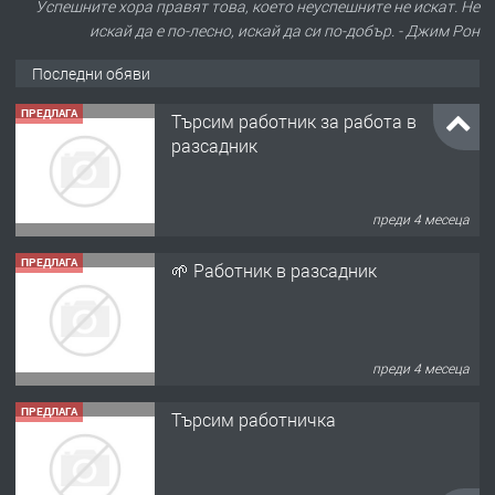
Успешните хора правят това, което неуспешните не искат. Не
искай да е по-лесно, искай да си по-добър. - Джим Рон
Последни обяви
ПРЕДЛАГА
Търсим работник за работа в
разсадник
преди 4 месеца
ПРЕДЛАГА
🌱 Работник в разсадник
преди 4 месеца
ПРЕДЛАГА
Търсим работничка