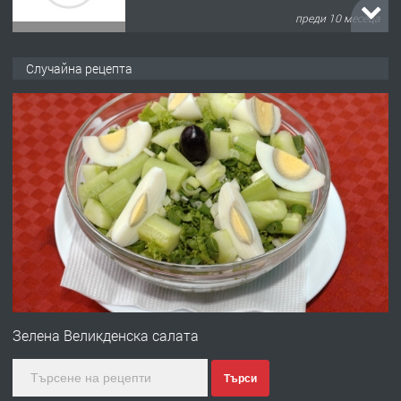
преди 10 месеца
ПРЕДЛАГА
Продава употребявани чисти и
Случайна рецепта
запазени матраци за спални.
преди 1 година
ПРЕДЛАГА
Работа за общи работници
преди 1 година
ПРЕДЛАГА
Първи поход "По стъпките на Ангел
Войвода"
Зелена Великденска салата
Търси
преди 1 година