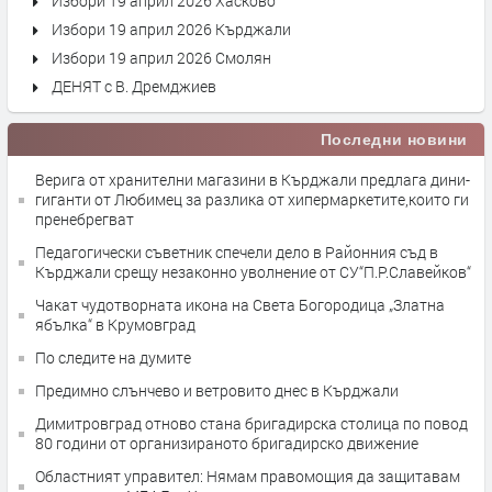
Избори 19 април 2026 Хасково
Избори 19 април 2026 Кърджали
Избори 19 април 2026 Смолян
ДЕНЯТ с В. Дремджиев
Последни новини
Верига от хранителни магазини в Кърджали предлага дини-
гиганти от Любимец за разлика от хипермаркетите,които ги
пренебрегват
Педагогически съветник спечели дело в Районния съд в
Кърджали срещу незаконно уволнение от СУ“П.Р.Славейков“
Чакат чудотворната икона на Света Богородица „Златна
ябълка“ в Крумовград
По следите на думите
Предимно слънчево и ветровито днес в Кърджали
Димитровград отново стана бригадирска столица по повод
80 години от организираното бригадирско движение
Областният управител: Нямам правомощия да защитавам