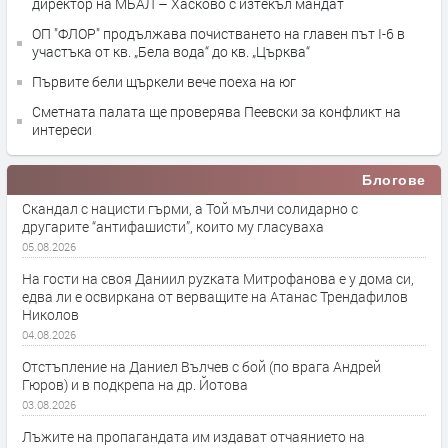
директор на МБАЛ – Хасково с изтекъл мандат
ОП "ФЛОР" продължава почистването на главен път I-6 в
участъка от кв. „Бела вода“ до кв. „Църква“
Първите бели щъркели вече поеха на юг
Сметната палата ще провeрява Пеевски за конфликт на
интереси
Блогове
Скандал с нацисти гърми, а Той мълчи солидарно с
другарите “антифашисти”, които му гласуваха
05.08.2026
На гости на своя Даниил руzката Митрофанова е у дома си,
едва ли е освиркана от верващите на Атанас Трендафилов
Николов
04.08.2026
Отстъпление на Даниел Вълчев с бой (по врага Андрей
Гюров) и в подкрепа на др. Йотова
03.08.2026
Лъжите на пропагандата им издават отчаянието на