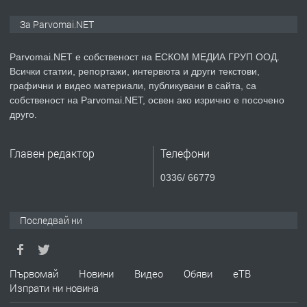
ПРЕДЛАГА
Монтажник на малки детайли за
За Parvomai.NET
медицинската индустрия
Parvomai.NET е собственост на ЕСКОМ МЕДИА ГРУП ООД.
Всички статии, репортажи, интервюта и други текстови,
преди 1 година
графични и видео материали, публикувани в сайта, са
собственост на Parvomai.NET, освен ако изрично е посочено
ПРЕДЛАГА
Уроци по Математика
друго.
Главен редактор
Телефони
преди 1 година
0336/ 66779
ПРЕДЛАГА
Продавам апартамент - гр.
Първомай
Последвай ни
преди 1 година
Първомай
Новини
Видео
Обяви
еТВ
Изпрати ни новина
ТЪРСИ
Търсим работник