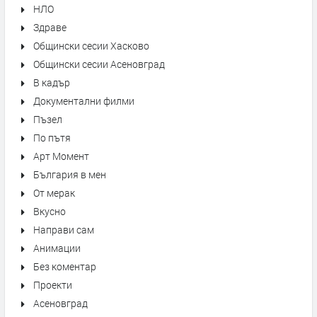
НЛО
Здраве
Общински сесии Хасково
Общински сесии Асеновград
В кадър
Документални филми
Пъзел
По пътя
Арт Момент
България в мен
От мерак
Вкусно
Направи сам
Анимации
Без коментар
Проекти
Асеновград