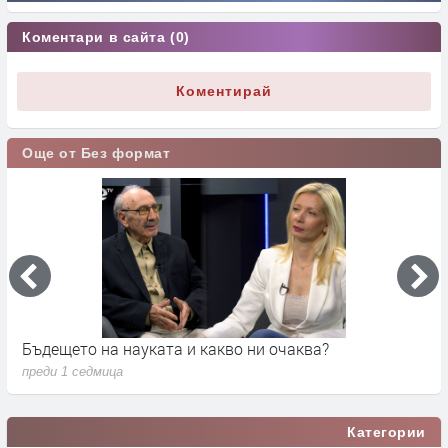
Коментари в сайта (0)
Коментирай
Още от Без формат
Бъдещето на науката и какво ни очаква?
Д
преди 1 седмица
п
Категории