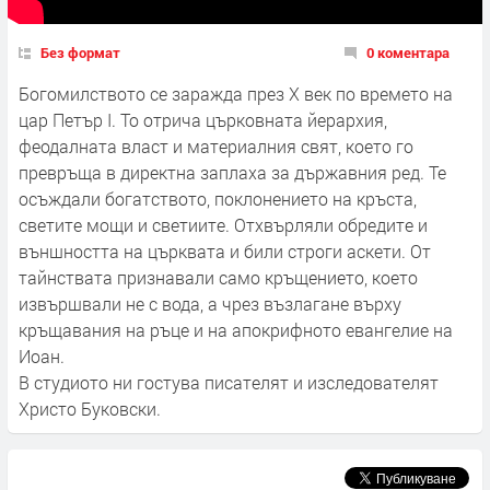
Без формат
0 коментара
Богомилството се заражда през X век по времето на
цар Петър I. То отрича църковната йерархия,
феодалната власт и материалния свят, което го
превръща в директна заплаха за държавния ред. Те
осъждали богатството, поклонението на кръста,
светите мощи и светиите. Отхвърляли обредите и
външността на църквата и били строги аскети. От
тайнствата признавали само кръщението, което
извършвали не с вода, а чрез възлагане върху
кръщавания на ръце и на апокрифното евангелие на
Иоан.
В студиото ни гостува писателят и изследователят
Христо Буковски.