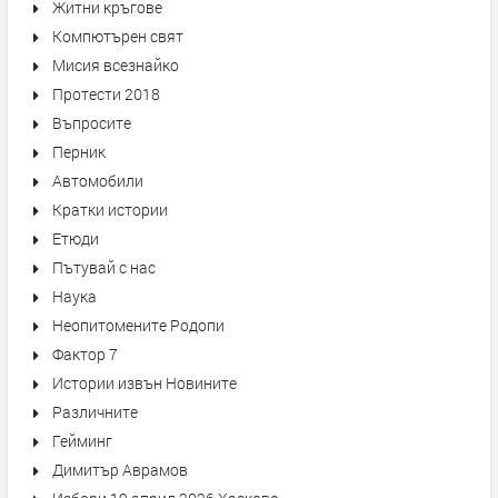
Житни кръгове
Компютърен свят
Мисия всезнайко
Протести 2018
Въпросите
Перник
Автомобили
Кратки истории
Етюди
Пътувай с нас
Наука
Неопитомените Родопи
Фактор 7
Истории извън Новините
Различните
Гейминг
Димитър Аврамов