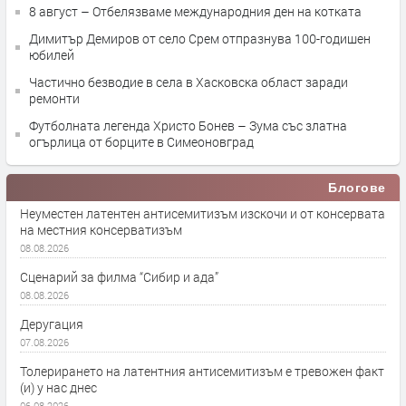
8 август – Отбелязваме международния ден на котката
Димитър Демиров от село Срем отпразнува 100-годишен
юбилей
Частично безводие в села в Хасковска област заради
ремонти
Футболната легенда Христо Бонев – Зума със златна
огърлица от борците в Симеоновград
Блогове
Неуместен латентен антисемитизъм изскочи и от консервата
на местния консерватизъм
08.08.2026
Сценарий за филма “Сибир и ада”
08.08.2026
Деругация
07.08.2026
Толерирането на латентния антисемитизъм е тревожен факт
(и) у нас днес
06.08.2026