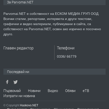
За Parvomai.NET
медицинската индустрия
Parvomai.NET е собственост на ЕСКОМ МЕДИА ГРУП ООД.
Всички статии, репортажи, интервюта и други текстови,
преди 1 година
графични и видео материали, публикувани в сайта, са
собственост на Parvomai.NET, освен ако изрично е посочено
ПРЕДЛАГА
Уроци по Математика
друго.
Главен редактор
Телефони
преди 1 година
0336/ 66779
ПРЕДЛАГА
Продавам апартамент - гр.
Първомай
Последвай ни
преди 1 година
Първомай
Новини
Видео
Обяви
еТВ
Изпрати ни новина
ТЪРСИ
Търсим работник
© Copyright
Haskovo.NET