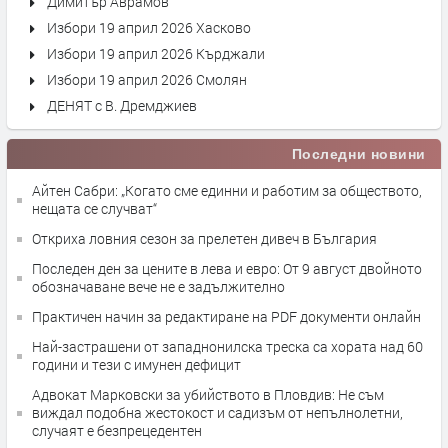
Димитър Аврамов
Избори 19 април 2026 Хасково
Избори 19 април 2026 Кърджали
Избори 19 април 2026 Смолян
ДЕНЯТ с В. Дремджиев
Последни новини
Айтен Сабри: „Когато сме единни и работим за обществото,
нещата се случват“
Откриха ловния сезон за прелетен дивеч в България
Последен ден за цените в лева и евро: От 9 август двойното
обозначаване вече не е задължително
Практичен начин за редактиране на PDF документи онлайн
Най-застрашени от западнонилска треска са хората над 60
години и тези с имунен дефицит
Адвокат Марковски за убийството в Пловдив: Не съм
виждал подобна жестокост и садизъм от непълнолетни,
случаят е безпрецедентен