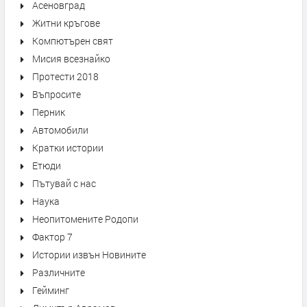
Асеновград
Житни кръгове
Компютърен свят
Мисия всезнайко
Протести 2018
Въпросите
Перник
Автомобили
Кратки истории
Етюди
Пътувай с нас
Наука
Неопитомените Родопи
Фактор 7
Истории извън Новините
Различните
Гейминг