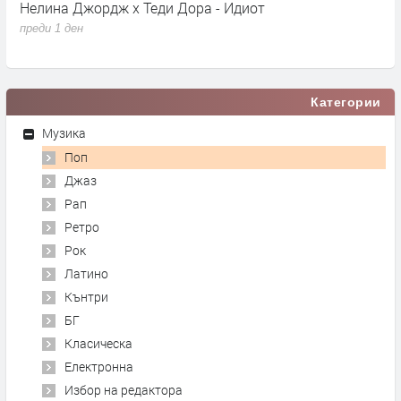
Нелина Джордж x Теди Дора - Идиот
Y
преди 1 ден
п
Категории
Музика
Поп
Джаз
Рап
Ретро
Рок
Латино
Кънтри
БГ
Класическа
Електронна
Избор на редактора