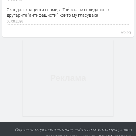
Скандал с нацисти гърми, а Той мълчи солидарно с
другарите “антифашисти”, които му гласуваха
05.08.2026
ivo.bg
Още не съм срещнал котарак, който да се интресува, какво