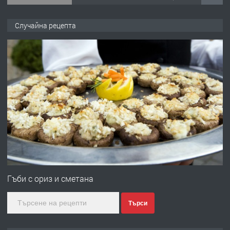
ПРЕДЛАГА
Продава употребявани чисти и
Случайна рецепта
запазени матраци за спални.
преди 1 година
ПРЕДЛАГА
Работа за общи работници
преди 1 година
ПРЕДЛАГА
Първи поход "По стъпките на Ангел
Войвода"
Гъби с ориз и сметана
Търси
преди 1 година
ПРЕДЛАГА
Монтажник на малки детайли за