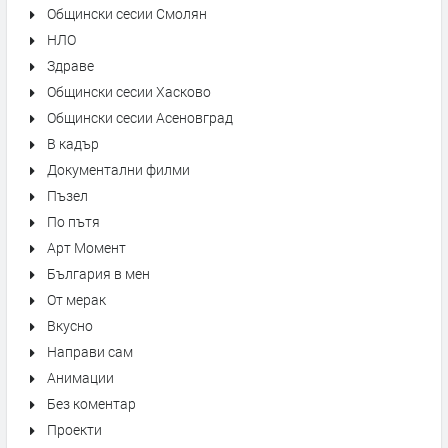
Общински сесии Смолян
НЛО
Здраве
Общински сесии Хасково
Общински сесии Асеновград
В кадър
Документални филми
Пъзел
По пътя
Арт Момент
България в мен
От мерак
Вкусно
Направи сам
Анимации
Без коментар
Проекти