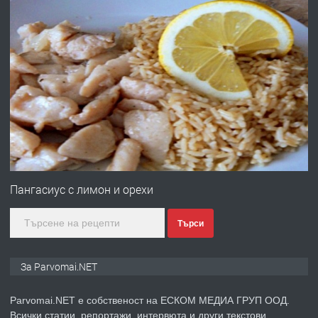
преди 1 година
ПРЕДЛАГА
Работа за общи работници
преди 1 година
ПРЕДЛАГА
Първи поход "По стъпките на Ангел
Войвода"
Пангасиус с лимон и орехи
Търси
преди 1 година
ПРЕДЛАГА
Монтажник на малки детайли за
За Parvomai.NET
медицинската индустрия
Parvomai.NET е собственост на ЕСКОМ МЕДИА ГРУП ООД.
Всички статии, репортажи, интервюта и други текстови,