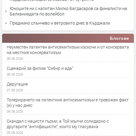
Юношите ни с капитан Милко Багдасаров са финалисти на
Балканиадата по волейбол
Предимно слънчево и ветровито днес в Кърджали
Блогове
Неуместен латентен антисемитизъм изскочи и от консервата
на местния консерватизъм
08.08.2026
Сценарий за филма “Сибир и ада”
08.08.2026
Деругация
07.08.2026
Толерирането на латентния антисемитизъм е тревожен факт
(и) у нас днес
06.08.2026
Скандал с нацисти гърми, а Той мълчи солидарно с
другарите “антифашисти”, които му гласуваха
05.08.2026