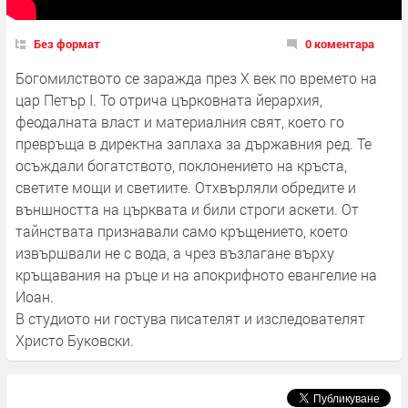
Без формат
0 коментара
Богомилството се заражда през X век по времето на
цар Петър I. То отрича църковната йерархия,
феодалната власт и материалния свят, което го
превръща в директна заплаха за държавния ред. Те
осъждали богатството, поклонението на кръста,
светите мощи и светиите. Отхвърляли обредите и
външността на църквата и били строги аскети. От
тайнствата признавали само кръщението, което
извършвали не с вода, а чрез възлагане върху
кръщавания на ръце и на апокрифното евангелие на
Иоан.
В студиото ни гостува писателят и изследователят
Христо Буковски.