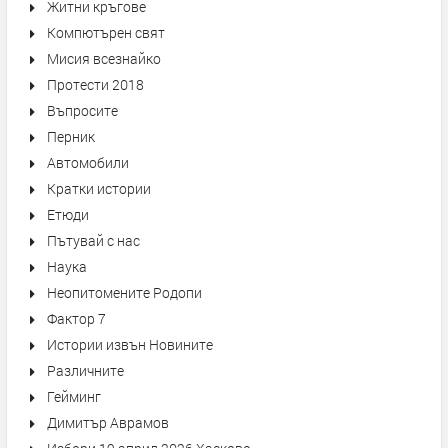
Житни кръгове
Компютърен свят
Мисия всезнайко
Протести 2018
Въпросите
Перник
Автомобили
Кратки истории
Етюди
Пътувай с нас
Наука
Неопитомените Родопи
Фактор 7
Истории извън Новините
Различните
Гейминг
Димитър Аврамов