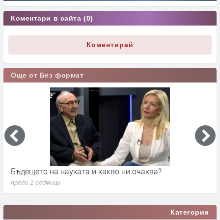
Коментари в сайта (0)
Коментирай
Още от Без формат
Бъдещето на науката и какво ни очаква?
Д
преди 2 седмици
п
Категории