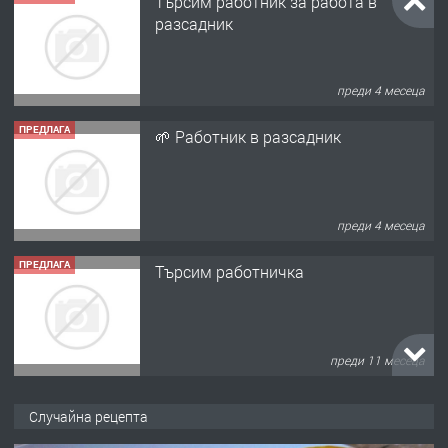
Търсим работник за работа в
разсадник
преди 4 месеца
ПРЕДЛАГА
🌱 Работник в разсадник
преди 4 месеца
ПРЕДЛАГА
Търсим работничка
преди 11 месеца
ПРЕДЛАГА
Продава употребявани чисти и
Случайна рецепта
запазени матраци за спални.