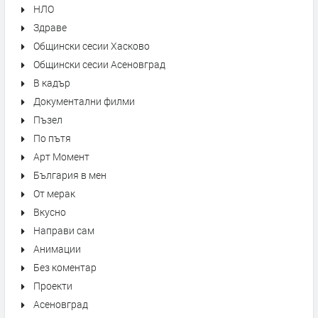
НЛО
Здраве
Общински сесии Хасково
Общински сесии Асеновград
В кадър
Документални филми
Пъзел
По пътя
Арт Момент
България в мен
От мерак
Вкусно
Направи сам
Анимации
Без коментар
Проекти
Асеновград