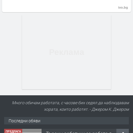
ivo.bg
Много обичам работата, с часове бих седял да наблюдавам
хората, които работят. - Джером К. Джером
Последни обяви
ПРЕДЛАГА