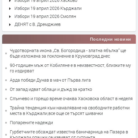
Избори 19 април 2026 Хасково
Избори 19 април 2026 Кърджали
Избори 19 април 2026 Смолян
ДЕНЯТ с В. Дремджиев
Последни новини
Чудотворната икона „Св. Богородица - златна ябълка” ще
бъде изложена за поклонение в Крумовград днес
90-годишен мъж от Кобиляне е в неизвестност, близките му
го издирват
Арда победи Дунав в мач от Първа лига
От запад идват облаци и дъжд за кратко
Слънчево и горещо време очаква Хасковска област в неделя
Трайна тенденция към намаляване на свободните работни
места в Кърджали,все още се търсят шивачки
Попарените надежди
Гурбетчиите обсаждат известна баничарница на Пазара в
Кърджали,опашки се извиват от сутринта