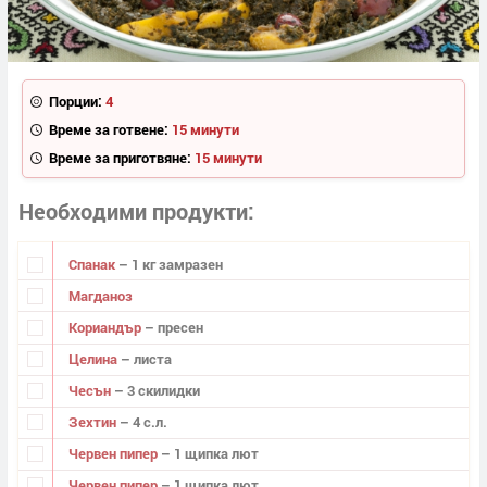
Порции:
4
Време за готвене:
15 минути
Време за приготвяне:
15 минути
Необходими продукти
Спанак
– 1 кг замразен
Магданоз
Кориандър
– пресен
Целина
– листа
Чесън
– 3 скилидки
Зехтин
– 4 с.л.
Червен пипер
– 1 щипка лют
Червен пипер
– 1 щипка лют