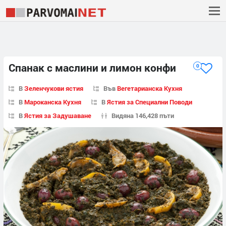
Спанак с маслини и лимон конфи
0
В
Зеленчукови ястия
Във
Вегетарианска Кухня
В
Мароканска Кухня
В
Ястия за Специални Поводи
В
Ястия за Задушаване
Видяна 146,428 пъти