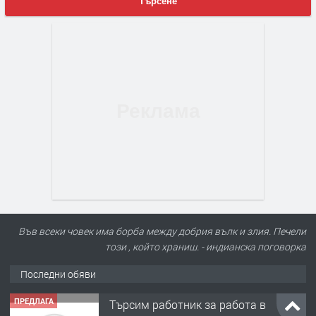
Търсене
Във всеки човек има борба между добрия вълк и злия. Печели
този , който храниш. - индианска поговорка
Последни обяви
ПРЕДЛАГА
Търсим работник за работа в