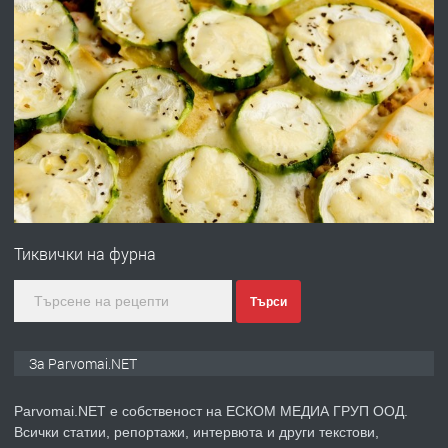
преди 1 година
ПРЕДЛАГА
Работа за общи работници
преди 1 година
ПРЕДЛАГА
Първи поход "По стъпките на Ангел
Войвода"
Тиквички на фурна
преди 1 година
Търси
ПРЕДЛАГА
Монтажник на малки детайли за
За Parvomai.NET
медицинската индустрия
Parvomai.NET е собственост на ЕСКОМ МЕДИА ГРУП ООД.
Всички статии, репортажи, интервюта и други текстови,
преди 1 година