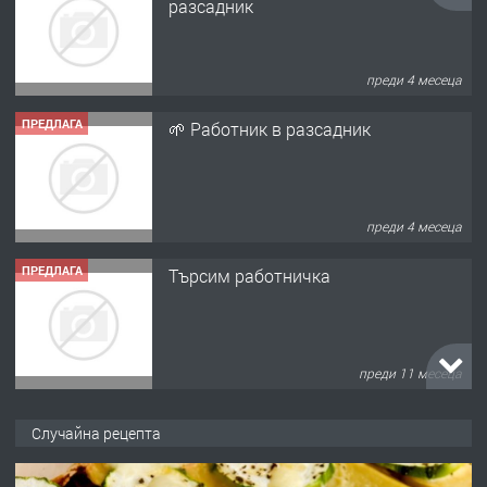
разсадник
преди 4 месеца
ПРЕДЛАГА
🌱 Работник в разсадник
преди 4 месеца
ПРЕДЛАГА
Търсим работничка
преди 11 месеца
ПРЕДЛАГА
Продава употребявани чисти и
Случайна рецепта
запазени матраци за спални.