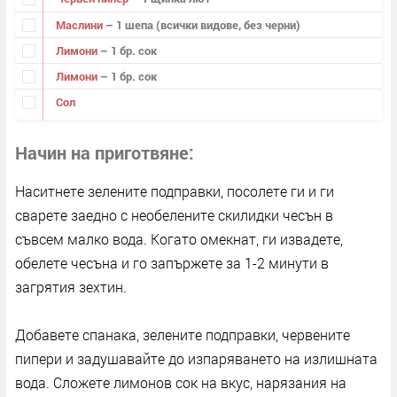
Маслини
– 1 шепа (всички видове, без черни)
Лимони
– 1 бр. сок
Лимони
– 1 бр. сок
Сол
Начин на приготвяне
Наситнете зелените подправки, посолете ги и ги
сварете заедно с необелените скилидки чесън в
съвсем малко вода. Когато омекнат, ги извадете,
обелете чесъна и го запържете за 1-2 минути в
загрятия зехтин.
Добавете спанака, зелените подправки, червените
пипери и задушавайте до изпаряването на излишната
вода. Сложете лимонов сок на вкус, нарязания на