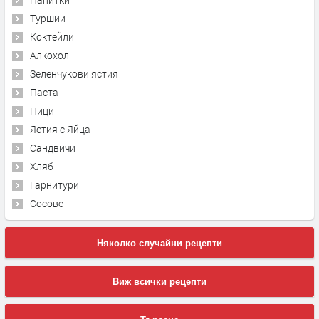
Туршии
Коктейли
Алкохол
Зеленчукови ястия
Паста
Пици
Ястия с Яйца
Сандвичи
Хляб
Гарнитури
Сосове
Няколко случайни рецепти
Виж всички рецепти