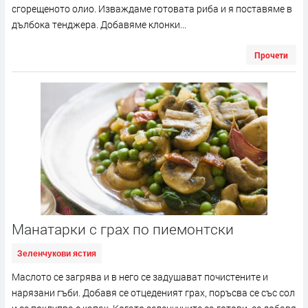
сгорещеното олио. Изваждаме готовата риба и я поставяме в
дълбока тенджера. Добавяме клонки...
Прочети
Манатарки с грах по пиемонтски
Зеленчукови ястия
Маслото се загрява и в него се задушават почистените и
нарязани гъби. Добавя се отцеденият грах, поръсва се със сол