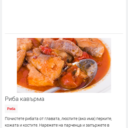
Риба кавърма
Риба
Почистете рибата от главата, люспите (ако има) перките,
кожата и костите. Нарежете на парченца и запържете в