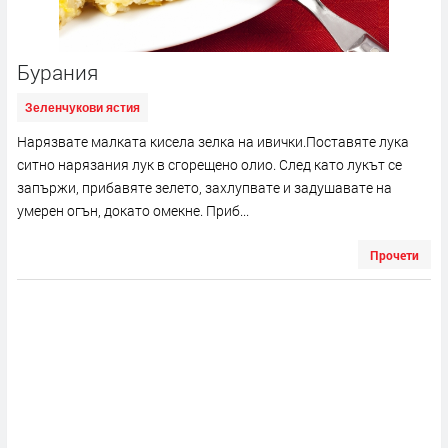
Бурания
Зеленчукови ястия
Нарязвате малката кисела зелка на ивички.Поставяте лука
ситно нарязания лук в сгорещено олио. След като лукът се
запържи, прибавяте зелето, захлупвате и задушавате на
умерен огън, докато омекне. Приб...
Прочети