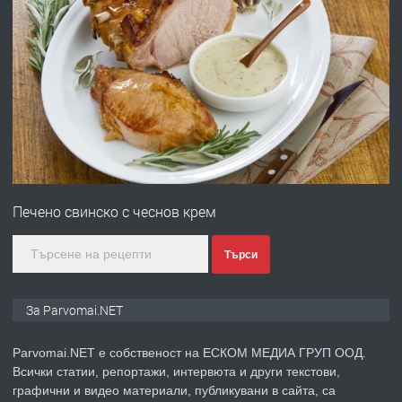
преди 1 година
ПРЕДЛАГА
Първи поход "По стъпките на Ангел
Войвода"
преди 1 година
ПРЕДЛАГА
Монтажник на малки детайли за
медицинската индустрия
Печено свинско с чеснов крем
Търси
преди 1 година
ПРЕДЛАГА
Уроци по Математика
За Parvomai.NET
Parvomai.NET е собственост на ЕСКОМ МЕДИА ГРУП ООД.
Всички статии, репортажи, интервюта и други текстови,
преди 1 година
графични и видео материали, публикувани в сайта, са