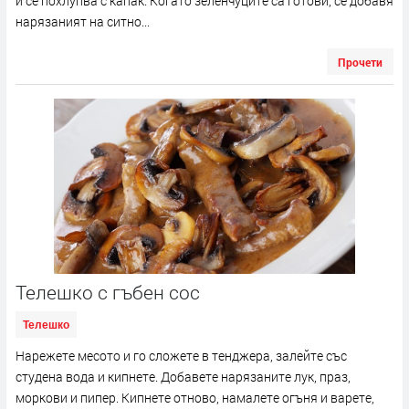
и се похлупва с капак. Когато зеленчуците са готови, се добавя
нарязаният на ситно...
Прочети
Телешко с гъбен сос
Телешко
Нарежете месото и го сложете в тенджера, залейте със
студена вода и кипнете. Добавете нарязаните лук, праз,
моркови и пипер. Кипнете отново, намалете огъня и варете,