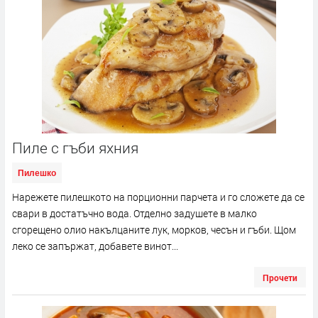
Пиле с гъби яхния
Пилешко
Нарежете пилешкото на порционни парчета и го сложете да се
свари в достатъчно вода. Отделно задушете в малко
сгорещено олио накълцаните лук, морков, чесън и гъби. Щом
леко се запържат, добавете винот...
Прочети