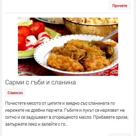
Прочети
Сарми с гъби и сланина
Свинско
Почистете месото от ципите и заедно със сланината го
нарежете на дребни парчета. Гъбите и лукът се нарязват на
ситно и се задушават в сгорещеното масло. Прибавете ориза,
запържете леко и залейте с го...