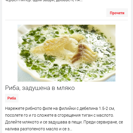
Прочети
Риба, задушенa в мляко
Риба
Нарежете рибното филе на филийки с дебелина 1.5-2 см,
посолете го и го сложете в сгорещения тиган с маслото.
Долейте млякото и се задушава в пещи. Преди сервиране, се
налива разтопеното масло и се з...