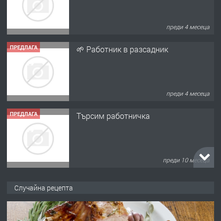
преди 4 месеца
ПРЕДЛАГА
Търсим работничка
преди 10 месеца
ПРЕДЛАГА
Продава употребявани чисти и
запазени матраци за спални.
преди 1 година
ПРЕДЛАГА
Работа за общи работници
Случайна рецепта