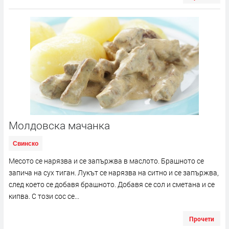
Молдовска мачанка
Свинско
Месото се нарязва и се запържва в маслото. Брашното се
запича на сух тиган. Лукът се нарязва на ситно и се запържва,
след което се добавя брашното. Добавя се сол и сметана и се
кипва. С този сос се...
Прочети