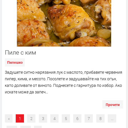
Пиле с ким
Пилешко
Задушете ситно нарязания лук с маслото, прибавете червения
пипер, кима, и месото. Посолете и задушавайте на тих огън,
като доливате от виното. Поднесете с гарнитура по избор. Ако
искате може да запеч...
Прочети
«
1
2
3
4
5
6
7
8
...