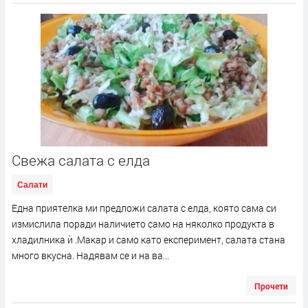
Свежа салата с елда
Салати
Една приятелка ми предложи салата с елда, която сама си
измислила поради наличието само на няколко продукта в
хладилника ѝ .Макар и само като експеримент, салата стана
много вкусна. Надявам се и на ва...
Прочети