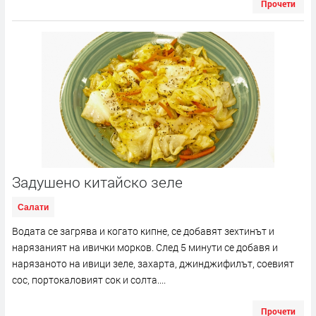
Прочети
Задушено китайско зеле
Салати
Водата се загрява и когато кипне, се добавят зехтинът и
нарязаният на ивички морков. След 5 минути се добавя и
нарязаното на ивици зеле, захарта, джинджифилът, соевият
сос, портокаловият сок и солта....
Прочети