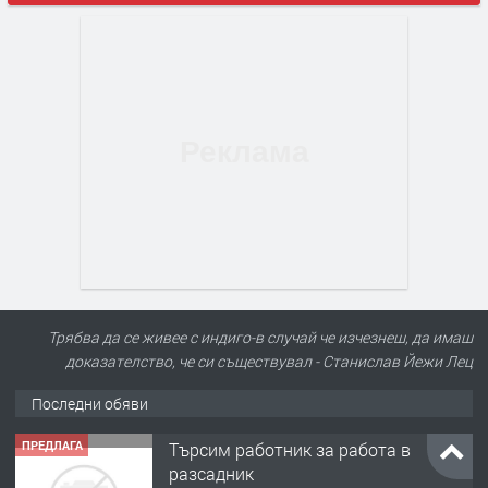
ПРЕДЛАГА
Търсим работник за работа в
разсадник
Трябва да се живее с индиго-в случай че изчезнеш, да имаш
доказателство, че си съществувал - Станислав Йежи Лец
Последни обяви
преди 4 месеца
ПРЕДЛАГА
🌱 Работник в разсадник