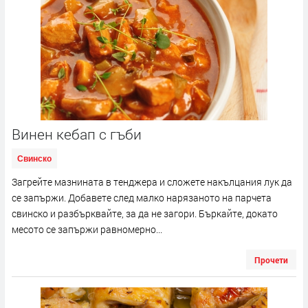
Винен кебап с гъби
Свинско
Загрейте мазнината в тенджера и сложете накълцания лук да
се запържи. Добавете след малко нарязаното на парчета
свинско и разбърквайте, за да не загори. Бъркайте, докато
месото се запържи равномерно...
Прочети