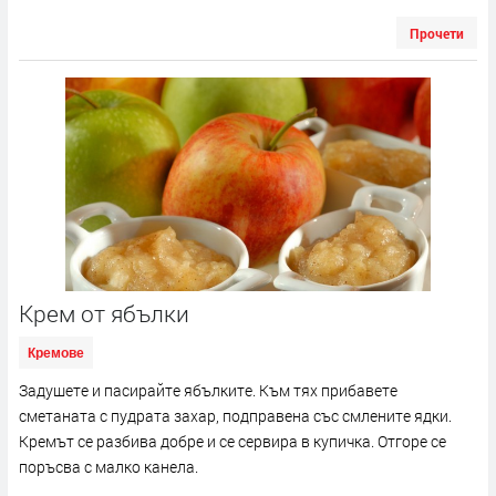
Прочети
Крем от ябълки
Кремове
Задушете и пасирайте ябълките. Към тях прибавете
сметаната с пудрата захар, подправена със смлените ядки.
Кремът се разбива добре и се сервира в купичка. Отгоре се
поръсва с малко канела.