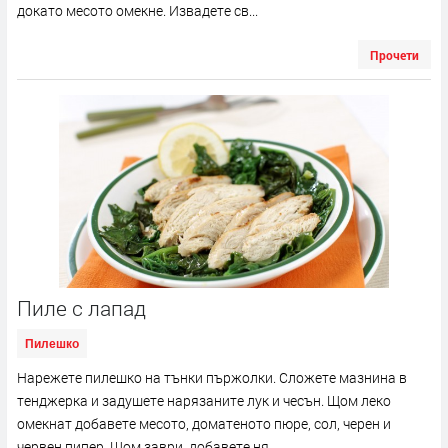
докато месото омекне. Извадете св...
Прочети
Пиле с лапад
Пилешко
Нарежете пилешко на тънки пържолки. Сложете мазнина в
тенджерка и задушете нарязаните лук и чесън. Щом леко
омекнат добавете месото, доматеното пюре, сол, черен и
червен пипер. Щом заври, добавете ня...