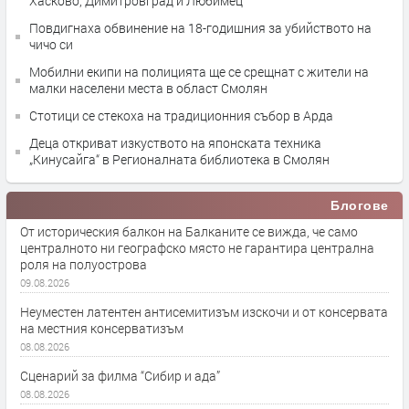
Хасково, Димитровград и Любимец
Повдигнаха обвинение на 18-годишния за убийството на
чичо си
Мобилни екипи на полицията ще се срещнат с жители на
малки населени места в област Смолян
Стотици се стекоха на традиционния събор в Арда
Деца откриват изкуството на японската техника
„Кинусайга“ в Регионалната библиотека в Смолян
Блогове
От историческия балкон на Балканите се вижда, че само
централното ни географско място не гарантира централна
роля на полуострова
09.08.2026
Неуместен латентен антисемитизъм изскочи и от консервата
на местния консерватизъм
08.08.2026
Сценарий за филма “Сибир и ада”
08.08.2026