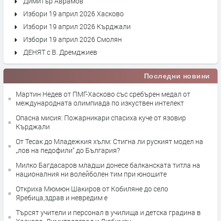
Димитър Аврамов
Избори 19 април 2026 Хасково
Избори 19 април 2026 Кърджали
Избори 19 април 2026 Смолян
ДЕНЯТ с В. Дремджиев
Последни новини
Мартин Недев от ПМГ-Хасково със сребърен медал от
международната олимпиада по изкуствен интелект
Опасна мисия: Пожарникари спасиха куче от язовир
Кърджали
От Тесак до Младежкия хълм: Стигна ли руският модел на
„лов на педофили“ до България?
Милко Багдасаров младши донесе балканската титла на
националния ни волейболен тим при юношите
Откриха Мюмюн Шакиров от Кобиляне до село
Яребица,здрав и невредим е
Търсят учители и персонал в училища и детска градина в