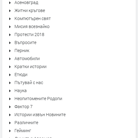
Асеновград
Житни кръгове
Компютърен свят
Мисия всезнайко
Протести 2018
Въпросите
Перник
Автомобили
Кратки истории
Етюди
Пътувай с нас
Наука
Неопитомените Родопи
Фактор 7
Истории извън Новините
Различните
Гейминг