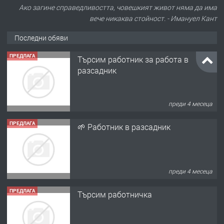
Ако загине справедливостта, човешкият живот няма да има
вече никаква стойност. - Имануел Кант
Последни обяви
ПРЕДЛАГА
Търсим работник за работа в
разсадник
преди 4 месеца
ПРЕДЛАГА
🌱 Работник в разсадник
преди 4 месеца
ПРЕДЛАГА
Търсим работничка