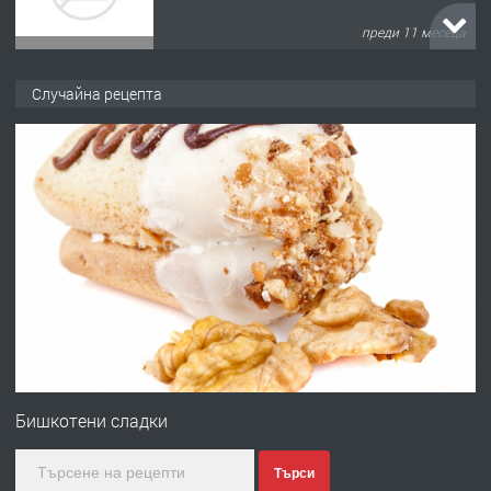
преди 11 месеца
ПРЕДЛАГА
Продава употребявани чисти и
Случайна рецепта
запазени матраци за спални.
преди 1 година
ПРЕДЛАГА
Работа за общи работници
преди 1 година
ПРЕДЛАГА
Първи поход "По стъпките на Ангел
Войвода"
Бишкотени сладки
Търси
преди 1 година