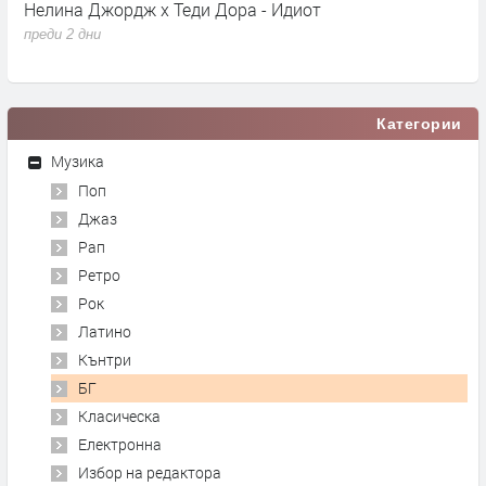
Нелина Джордж x Теди Дора - Идиот
Y
преди 2 дни
п
Категории
Музика
Поп
Джаз
Рап
Ретро
Рок
Латино
Кънтри
БГ
Класическа
Електронна
Избор на редактора