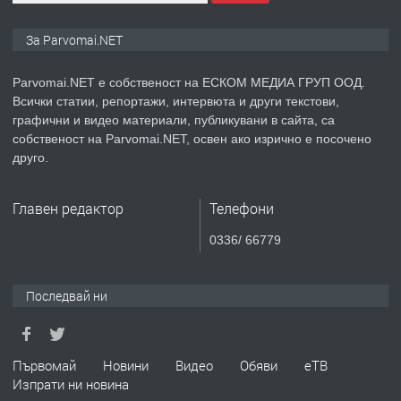
ПРЕДЛАГА
Монтажник на малки детайли за
За Parvomai.NET
медицинската индустрия
Parvomai.NET е собственост на ЕСКОМ МЕДИА ГРУП ООД.
Всички статии, репортажи, интервюта и други текстови,
преди 1 година
графични и видео материали, публикувани в сайта, са
собственост на Parvomai.NET, освен ако изрично е посочено
ПРЕДЛАГА
Уроци по Математика
друго.
Главен редактор
Телефони
преди 1 година
0336/ 66779
ПРЕДЛАГА
Продавам апартамент - гр.
Първомай
Последвай ни
преди 1 година
Първомай
Новини
Видео
Обяви
еТВ
Изпрати ни новина
ТЪРСИ
Търсим работник