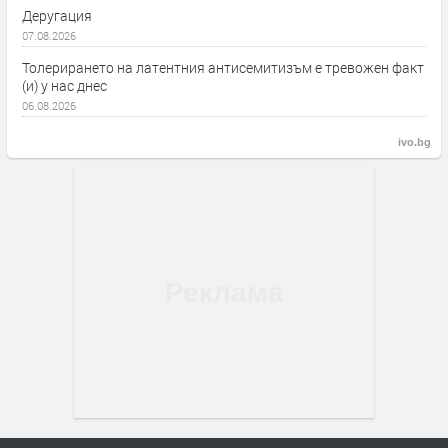
Деругация
07.08.2026
Толерирането на латентния антисемитизъм е тревожен факт
(и) у нас днес
06.08.2026
ivo.bg