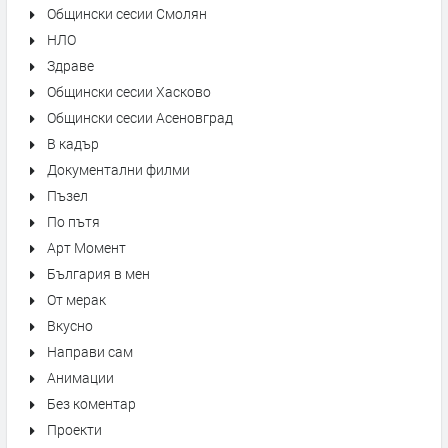
Общински сесии Смолян
НЛО
Здраве
Общински сесии Хасково
Общински сесии Асеновград
В кадър
Документални филми
Пъзел
По пътя
Арт Момент
България в мен
От мерак
Вкусно
Направи сам
Анимации
Без коментар
Проекти