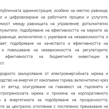
публичната администрация, особено на местно равнище,
то и цифровизиране на работните процеси и услугите,
имост между равнищата на управление; допълнително
лужители; подобряване на ефективността на мерките за
 равнище, включително с укрепване на независимостта и
вет; подобряване на качеството и ефективността на
 и повишаване на независимостта на регулаторите;
и ефективността на бюджетните инвестиции в
ст.
еродното замърсяване от електроенергийната мрежа и
одство на енергия от изкопаеми горива, включително чрез
 от вятър, осигуряване на гъвкавост на търсенето и
ектропреносната мрежа и промяна на корпоративното
 в енергетиката за подобряване на прозрачността;
те за централно отопление с постепенно премахване на