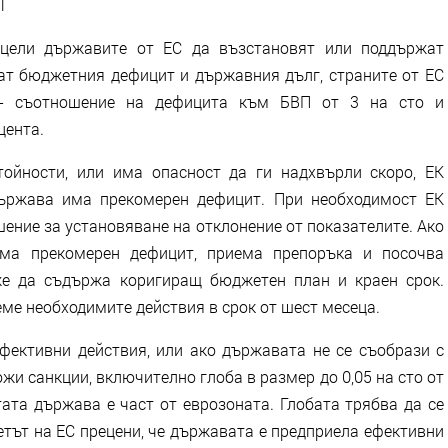
Т
 цели държавите от ЕС да възстановят или поддържат
ат бюджетния дефицит и държавния дълг, страните от ЕС
 - съотношение на дефицита към БВП от 3 на сто и
цента.
ойности, или има опасност да ги надхвърли скоро, ЕК
държава има прекомерен дефицит. При необходимост ЕК
ение за установяване на отклонение от показателите. Ако
има прекомерен дефицит, приема препоръка и посочва
же да съдържа коригиращ бюджетен план и краен срок.
ме необходимите действия в срок от шест месеца.
ефективни действия, или ако държавата не се съобрази с
жи санкции, включително глоба в размер до 0,05 на сто от
тата държава е част от еврозоната. Глобата трябва да се
етът на ЕС прецени, че държавата е предприела ефективни