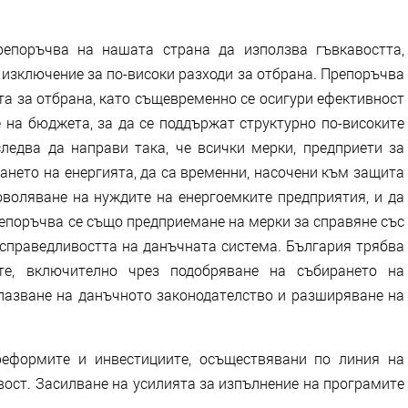
репоръчва на нашата страна да използва гъвкавостта,
 изключение за по-високи разходи за отбрана. Препоръчва
та за отбрана, като същевременно се осигури ефективност
 на бюджета, за да се поддържат структурно по-високите
ледва да направи така, че всички мерки, предприети за
ането на енергията, да са временни, насочени към защита
воляване на нуждите на енергоемките предприятия, и да
репоръчва се също предприемане на мерки за справяне със
 справедливостта на данъчната система. България трябва
е, включително чрез подобряване на събирането на
спазване на данъчното законодателство и разширяване на
реформите и инвестициите, осъществявани по линия на
ост. Засилване на усилията за изпълнение на програмите