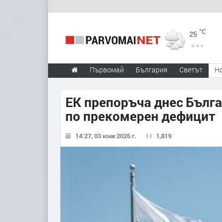
°C
25
Първомай
България
Светът
Н
ЕК препоръча днес Бълга
по прекомерен дефицит
14:27, 03 юни 2026 г.
1,819