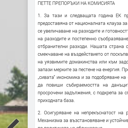
ПЕТТЕ ПРЕПОРЪКИ НА КОМИСИЯТА
1. За тази и следващата година ЕК п
предоставяна от националната клауза за
се увеличаване на разходите и готовност
на разходите и постепенно съобразяване
отбранителни разходи. Нашата страна с
смекчаване на въздействието от поскъпв
на уязвимите домакинства или към задо
запази мерките за пестене на енергия. П
„сивата“ икономика и за подобряване на
да повиши събираемостта на данъцит
просрочени задължения, с подкрепа за 
приходната база.
2. Осигуряване на непрекъснатост на 
Механизма за възстановяване и устойчив
по политиката на сближаване.