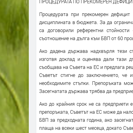
ПРОЦЕДУРАТА ПО ПРЕКОМЕРЕН ДЕФИЦИ
Процедурата при прекомерен дефицит
дисциплината в бюджета. За да огранич
са договорили референтни стойности
съотношение на дълга към БВП от 60 про
Ако дадена държава надхвърля тези ст
изготвя доклад и оценява дали тази 
съобщава на Съвета на ЕС и предлага реш
Съветът стигне до заключението, че 
необходимите стъпки. Препоръката мо
Засегнатата държава трябва да предприе
Ако до крайния срок не са предприети 
препоръката, Съветът на ЕС може да нало
БВП за предходната година, ако засегна
плаща на всеки шест месеца, докато Съв