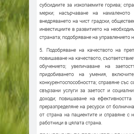
субсидиите за изкопаемите горива; спр
мерки; насърчаване на намаленото
внедряването на чист градски, обществе
инвестициите в развитието на необходи
страната; подобряване на управлението н
5. Подобряване на качеството на преп
повишаване на качеството, съответствие
обучението; увеличаване на заетос
придобиването на умения, включит
конкурентоспособността; справяне със 
свързани услуги за заетост и социални
доходи; повишаване на ефективността
преразпределяне на ресурси от болничн
от страна на пациентите и справяне с 
работници в цялата страна.