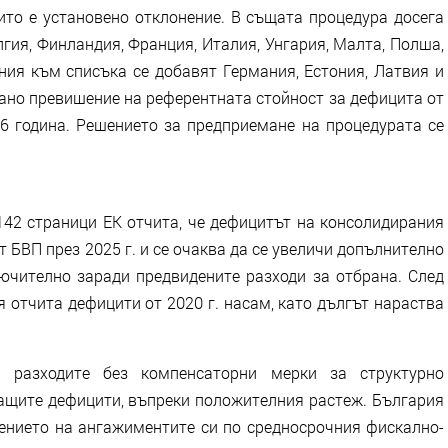
ито е установено отклонение. В същата процедура досега
лгия, Финландия, Франция, Италия, Унгария, Малта, Полша,
ния към списъка се добавят Германия, Естония, Латвия и
ано превишение на референтната стойност за дефицита от
026 година. Решението за предприемане на процедурата се
142 страници ЕК отчита, че дефицитът на консолидирания
т БВП през 2025 г. и се очаква да се увеличи допълнително
ключително заради предвидените разходи за отбрана. След
 отчита дефицити от 2020 г. насам, като дългът нараства
 разходите без компенсаторни мерки за структурно
щите дефицити, въпреки положителния растеж. България
ението на ангажиментите си по средносрочния фискално-