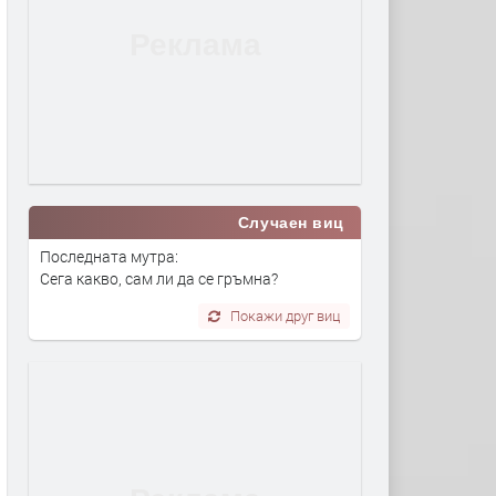
Случаен виц
Последната мутра:
Сега какво, сам ли да се гръмна?
Покажи друг виц