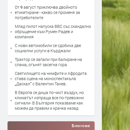
От 9 август приключва двойното
етикетиране - какво се променя за
потребителите
Млад пилот напуска ВВС със скандално
обръщение към Румен Радев и
компания
С нови автомобили се сдобиха две
социални услуги в Кърджали
Трактор се запали при балиране на
слама, огънят засегна гора
Светилището на нимфите и Афродита
става сцена на моноспектакъла
„Даскал“ с Валентин Танев.
В Европа се диша по-чист въздух, но
климатът изпраща все по-тревожни
сигнали- В България показваме как
можем да правим и крачка назад
Блогове