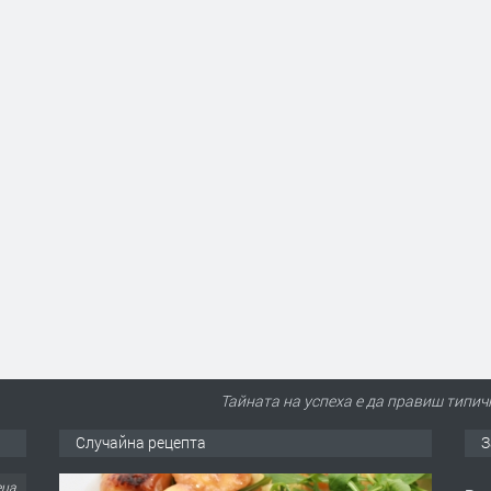
Тайната на успеха е да правиш типич
Случайна рецепта
З