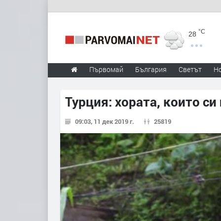
°C
28
Първомай
България
Светът
Н
Турция: хората, които си
09:03, 11 дек 2019 г.
25819