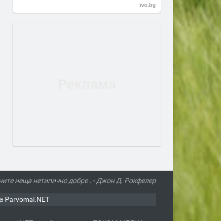
ivo.bg
ните неща нетипично добре . - Джон Д. Рокфелер
а Parvomai.NET