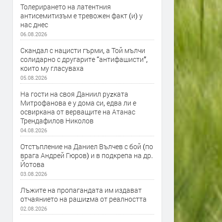
Толерирането на латентния
антисемитизъм е тревожен факт (и) у
нас днес
06.08.2026
Скандал с нацисти гърми, а Той мълчи
солидарно с другарите “антифашисти”,
които му гласуваха
05.08.2026
На гости на своя Даниил руzката
Митрофанова е у дома си, едва ли е
освиркана от верващите на Атанас
Трендафилов Николов
04.08.2026
Отстъпление на Даниел Вълчев с бой (по
врага Андрей Гюров) и в подкрепа на др.
Йотова
03.08.2026
Лъжите на пропагандата им издават
отчаянието на рашиzма от реалността
02.08.2026