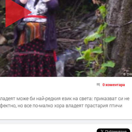
0 коментара
ладеят може би най-редкия език на света: приказват си не
рфектно, но все по-малко хора владеят прастария птичи