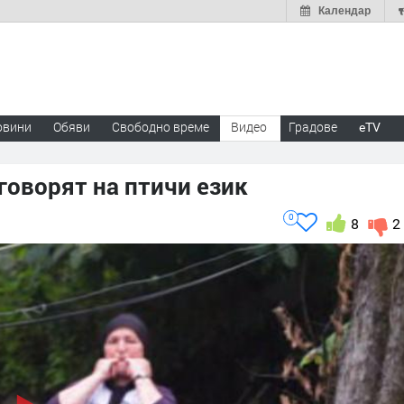
Календар
овини
Обяви
Свободно време
Видео
Градове
eTV
 говорят на птичи език
0
8
2