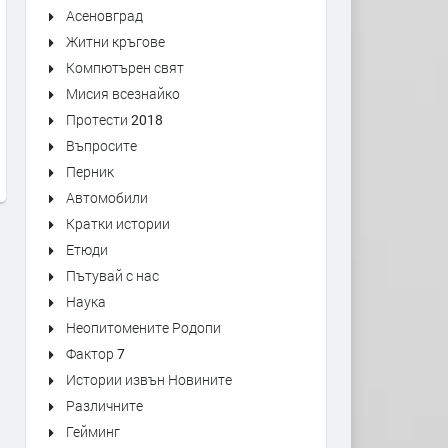
Асеновград
Житни кръгове
Компютърен свят
доц Ем Занкина; с Давос
Министър-председателят
Мисия всезнайко
маските са свалени и е вече
Канада Марк Карни гово
Протести 2018
ясно, че Тръмп цели да разбие
пред Световния Икономи
Въпросите
EС и ООН
Форум в Давос
Перник
преди 6 месеца
преди 6 месеца
Автомобили
Кратки истории
Етюди
Пътувай с нас
Наука
Неопитомените Родопи
Фактор 7
Истории извън Новините
Различните
Гейминг