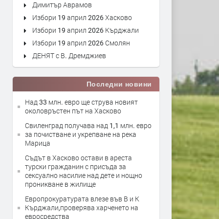
Димитър Аврамов
Избори 19 април 2026 Хасково
Избори 19 април 2026 Кърджали
Избори 19 април 2026 Смолян
ДЕНЯТ с В. Дремджиев
Последни новини
Над 33 млн. евро ще струва новият
околовръстен път на Хасково
Свиленград получава над 1,1 млн. евро
за почистване и укрепване на река
Марица
Съдът в Хасково остави в ареста
турски гражданин с присъда за
сексуално насилие над дете и нощно
проникване в жилище
Европрокуратурата влезе във В и К
Кърджали,проверява харченето на
евросредства