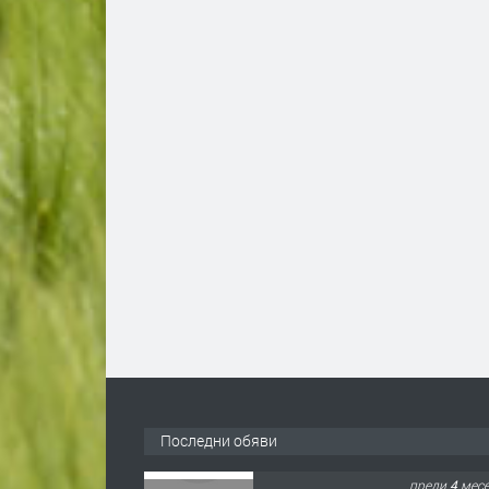
Последни обяви
ПРЕДЛАГА
🌱 Работник в