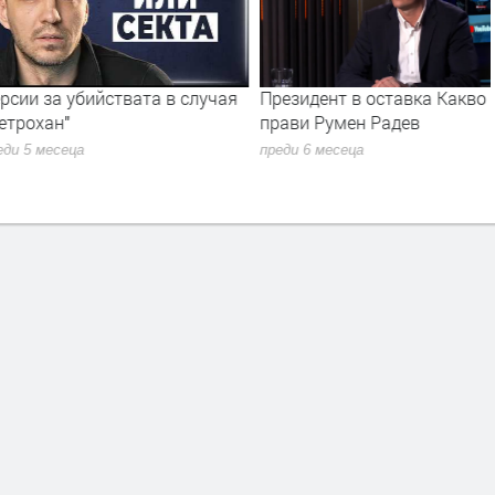
за убийствата в случая
Президент в оставка Какво ще
ан"
прави Румен Радев
месеца
преди 6 месеца