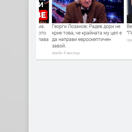
бната система.
Георги Лозанов: Радев дори не
Версии 
ивите на Еврото
крие това, че крайната му цел е
"Петрох
Съдия Владислава
да направи евроскептичен
преди 5 
завой.
преди 4 месеца