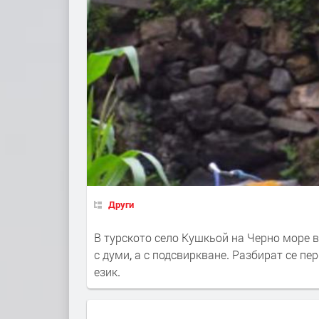
Други
В турското село Кушкьой на Черно море в
с думи, а с подсвиркване. Разбират се пе
език.