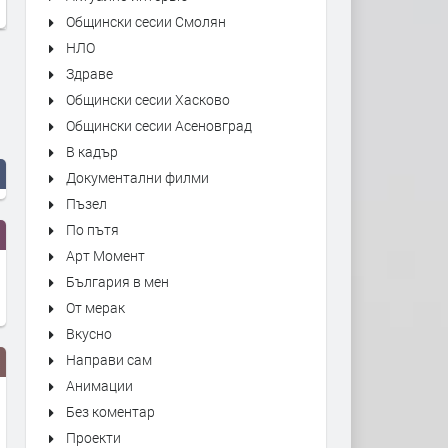
Общински сесии Смолян
НЛО
Здраве
Общински сесии Хасково
Общински сесии Асеновград
В кадър
Документални филми
Пъзел
По пътя
Арт Момент
България в мен
От мерак
Вкусно
Направи сам
Анимации
Без коментар
Проекти